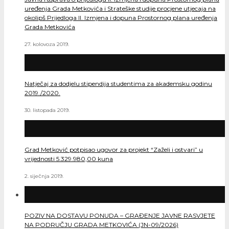
uređenja Grada Metkovića i Strateške studije procjene utjecaja na
okolipš Prijedloga II. Izmjena i dopuna Prostornog plana uređenja
Grada Metkovića
27. kolovoza 2019.
Natječaj za dodjelu stipendija studentima za akademsku godinu
2019./2020.
30. listopada 2019.
Grad Metković potpisao ugovor za projekt “Zaželi i ostvari” u
vrijednosti 5.329.980,00 kuna
2. siječnja 2019.
POZIV NA DOSTAVU PONUDA – GRAĐENJE JAVNE RASVJETE
NA PODRUČJU GRADA METKOVIĆA (JN-09/2026)