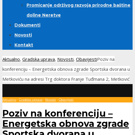
Promicanje održivog razvoja prirodne baštine
doline Neretve
Dokumenti
Novosti
Kontakt
Aktualno
,
Gradska uprava
,
Novosti
,
Obavijesti
Poziv na
konferenciju – Energetska obnova zgrade Sportska dvorana u
Metkoviću na adresi Trg doktora Franje Tuđmana 2, Metković
Aktualno
•
Gradska uprava
•
Novosti
•
Obavijesti
Poziv na konferenciju –
Energetska obnova zgrade
Sportska dvorana u