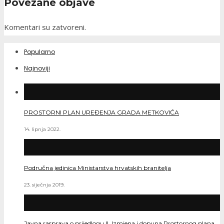
Povezane objave
Komentari su zatvoreni.
Popularno
Najnoviji
PROSTORNI PLAN UREĐENJA GRADA METKOVIĆA
14. lipnja 2022.
Područna jedinica Ministarstva hrvatskih branitelja
23. siječnja 2019.
Javna rasprava o prijedlogu II. Izmjena i dopuna Prostornog plana