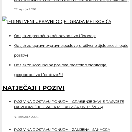
27. srpnja 2026.
Odsjek za proračun, računovodstvo i financije
Odsjek za upravno-pravne poslove, društvene djelatnosti i opće
poslove
Odsjek za komunalne poslove, prostorno planiranje,
gospodarstvo i fondove EU
NATJEČAJI I POZIVI
POZIV NA DOSTAVU PONUDA – GRAĐENJE JAVNE RASVJETE
NA PODRUČJU GRADA METKOVIĆA (JN-09/2026)
4. kolovoza 2026.
POZIV NA DOSTAVU PONUDA – ZAMJENA I SANACIJA