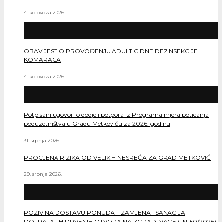
4. kolovoza 2026.
OBAVIJEST O PROVOĐENJU ADULTICIDNE DEZINSEKCIJE
KOMARACA
4. kolovoza 2026.
Potpisani ugovori o dodjeli potpora iz Programa mjera poticanja
poduzetništva u Gradu Metkoviću za 2026. godinu
31. srpnja 2026.
PROCJENA RIZIKA OD VELIKIH NESREĆA ZA GRAD METKOVIĆ
29. srpnja 2026.
POZIV NA DOSTAVU PONUDA – ZAMJENA I SANACIJA
DOTRAJALIH DRVENIH OTVORA NA ZGRADI VAGE (JN-50/2026)