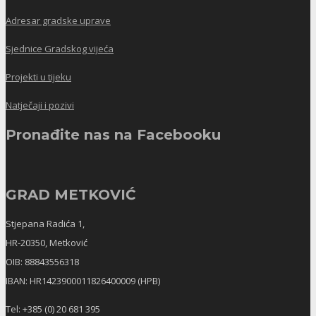
Adresar gradske uprave
Sjednice Gradskog vijeća
Projekti u tijeku
Natječaji i pozivi
Pronađite nas na Facebooku
GRAD METKOVIĆ
Stjepana Radića 1,
HR-20350, Metković
OIB: 88843556318
IBAN: HR1423900011826400009 (HPB)
Tel: +385 (0) 20 681 395