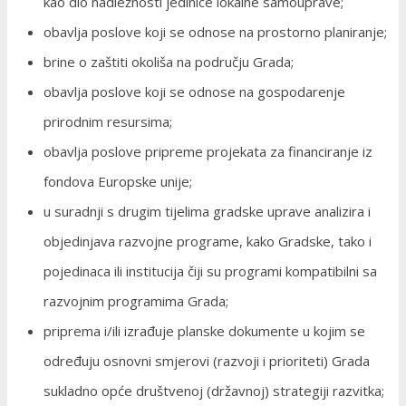
kao dio nadležnosti jedinice lokalne samouprave;
obavlja poslove koji se odnose na prostorno planiranje;
brine o zaštiti okoliša na području Grada;
obavlja poslove koji se odnose na gospodarenje
prirodnim resursima;
obavlja poslove pripreme projekata za financiranje iz
fondova Europske unije;
u suradnji s drugim tijelima gradske uprave analizira i
objedinjava razvojne programe, kako Gradske, tako i
pojedinaca ili institucija čiji su programi kompatibilni sa
razvojnim programima Grada;
priprema i/ili izrađuje planske dokumente u kojim se
određuju osnovni smjerovi (razvoji i prioriteti) Grada
sukladno opće društvenoj (državnoj) strategiji razvitka;