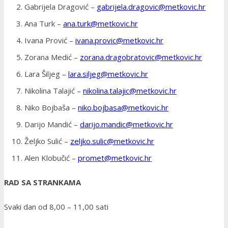
Gabrijela Dragović –
gabrijela.dragovic@metkovic.hr
Ana Turk –
ana.turk@metkovic.hr
Ivana Prović –
ivana.provic@metkovic.hr
Zorana Medić –
zorana.dragobratovic@metkovic.hr
Lara Šiljeg –
lara.siljeg@metkovic.hr
Nikolina Talajić –
nikolina.talajic@metkovic.hr
Niko Bojbaša –
niko.bojbasa@metkovic.hr
Darijo Mandić –
darijo.mandic@metkovic.hr
Željko Sulić –
zeljko.sulic@metkovic.hr
Alen Klobučić –
promet@metkovic.hr
RAD SA STRANKAMA
Svaki dan od 8,00 – 11,00 sati