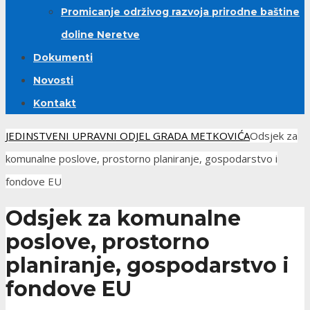
Promicanje održivog razvoja prirodne baštine
doline Neretve
Dokumenti
Novosti
Kontakt
JEDINSTVENI UPRAVNI ODJEL GRADA METKOVIĆA
Odsjek za
komunalne poslove, prostorno planiranje, gospodarstvo i
fondove EU
Odsjek za komunalne
poslove, prostorno
planiranje, gospodarstvo i
fondove EU