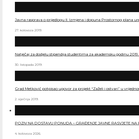
Javna rasprava o prijedlogu II. Izmjena i dopuna Prostornog plana ur
27. kolovoza 2019.
Natječaj za dodjelu stipendija studentima za akademsku godinu 2019
30. listopada 2019.
Grad Metković potpisao ugovor za projekt “Zaželi i ostvari” u vrijedn
2. siječnja 2019.
POZIV NA DOSTAVU PONUDA – GRAĐENJE JAVNE RASVJETE NA 
4. kolovoza 2026.