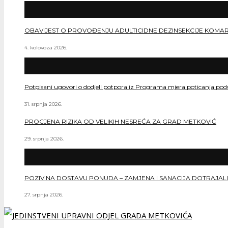
OBAVIJEST O PROVOĐENJU ADULTICIDNE DEZINSEKCIJE KOMA
4. kolovoza 2026.
Potpisani ugovori o dodjeli potpora iz Programa mjera poticanja po
31. srpnja 2026.
PROCJENA RIZIKA OD VELIKIH NESREĆA ZA GRAD METKOVIĆ
29. srpnja 2026.
POZIV NA DOSTAVU PONUDA – ZAMJENA I SANACIJA DOTRAJALI
27. srpnja 2026.