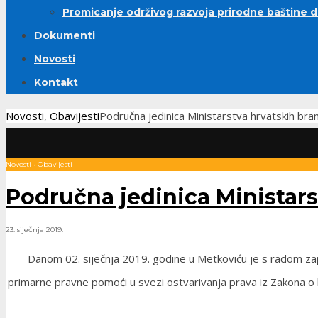
Promicanje održivog razvoja prirodne baštine 
Dokumenti
Novosti
Kontakt
Novosti
,
Obavijesti
Područna jedinica Ministarstva hrvatskih bran
Novosti
•
Obavijesti
Područna jedinica Ministars
23. siječnja 2019.
Danom 02. siječnja 2019. godine u Metkoviću je s radom zapo
primarne pravne pomoći u svezi ostvarivanja prava iz Zakona o h