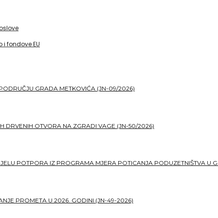
poslove
 i fondove EU
PODRUČJU GRADA METKOVIĆA (JN-09/2026)
H DRVENIH OTVORA NA ZGRADI VAGE (JN-50/2026)
DJELU POTPORA IZ PROGRAMA MJERA POTICANJA PODUZETNIŠTVA U G
JE PROMETA U 2026. GODINI (JN-49-2026)