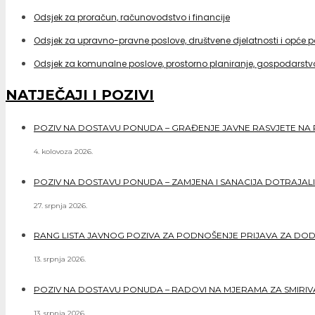
Odsjek za proračun, računovodstvo i financije
Odsjek za upravno-pravne poslove, društvene djelatnosti i opće 
Odsjek za komunalne poslove, prostorno planiranje, gospodarstvo
NATJEČAJI I POZIVI
POZIV NA DOSTAVU PONUDA – GRAĐENJE JAVNE RASVJETE NA 
4. kolovoza 2026.
POZIV NA DOSTAVU PONUDA – ZAMJENA I SANACIJA DOTRAJALI
27. srpnja 2026.
RANG LISTA JAVNOG POZIVA ZA PODNOŠENJE PRIJAVA ZA DO
13. srpnja 2026.
POZIV NA DOSTAVU PONUDA – RADOVI NA MJERAMA ZA SMIRIVAN
13. srpnja 2026.