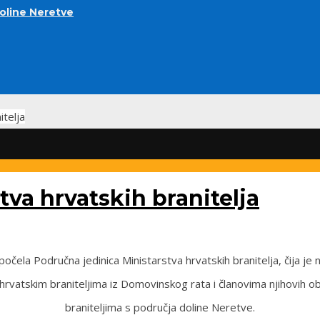
doline Neretve
itelja
tva hrvatskih branitelja
čela Područna jedinica Ministarstva hrvatskih branitelja, čija je
rvatskim braniteljima iz Domovinskog rata i članovima njihovih o
braniteljima s područja doline Neretve.