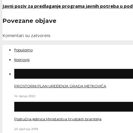
Javni poziv za predlaganje programa javnih potreba u podr
Povezane objave
Komentari su zatvoreni.
Popularno
Najnoviji
PROSTORNI PLAN UREĐENJA GRADA METKOVIĆA
14. lipnja 2022.
Područna jedinica Ministarstva hrvatskih branitelja
23. siječnja 2019.