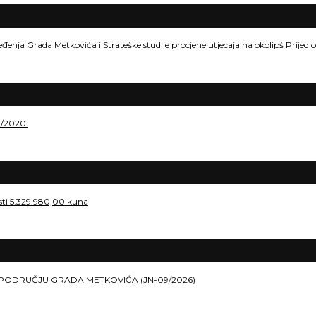
eđenja Grada Metkovića i Strateške studije procjene utjecaja na okolipš Prije
./2020.
osti 5.329.980,00 kuna
PODRUČJU GRADA METKOVIĆA (JN-09/2026)