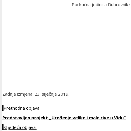
Područna jedinica Dubrovnik s
Zadnja izmjena: 23. siječnja 2019.
Prethodna objava:
Predstavljen projekt „Uređenje velike i male rive u Vidu“
Slijedeća objava: