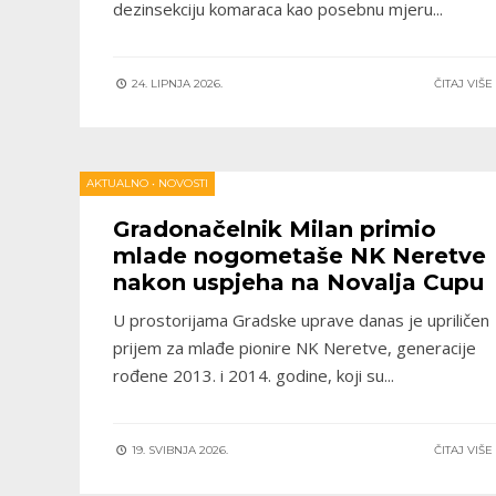
dezinsekciju komaraca kao posebnu mjeru
...
24. LIPNJA 2026.
ČITAJ VIŠ
AKTUALNO
•
NOVOSTI
Gradonačelnik Milan primio
mlade nogometaše NK Neretve
nakon uspjeha na Novalja Cupu
U prostorijama Gradske uprave danas je upriličen
prijem za mlađe pionire NK Neretve, generacije
rođene 2013. i 2014. godine, koji su
...
19. SVIBNJA 2026.
ČITAJ VIŠ