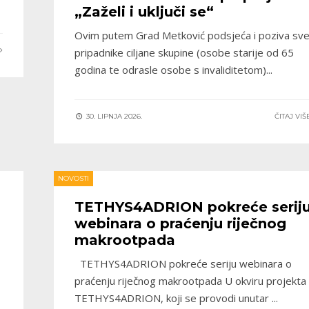
„Zaželi i uključi se“
Ovim putem Grad Metković podsjeća i poziva sv
E
pripadnike ciljane skupine (osobe starije od 65
godina te odrasle osobe s invaliditetom)
...
30. LIPNJA 2026.
ČITAJ VI
NOVOSTI
TETHYS4ADRION pokreće serij
webinara o praćenju riječnog
makrootpada
TETHYS4ADRION pokreće seriju webinara o
praćenju riječnog makrootpada U okviru projekta
TETHYS4ADRION, koji se provodi unutar
...