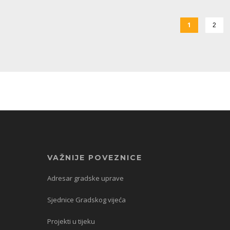
1
2
VAŽNIJE POVEZNICE
Adresar gradske uprave
Sjednice Gradskog vijeća
Projekti u tijeku