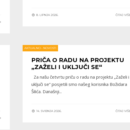
8. LIPNJA 2026.
ČITAJ VI
E
AKTUALNO
•
NOVOSTI
PRIČA O RADU NA PROJEKTU
„ZAŽELI I UKLJUČI SE“
Za našu četvrtu priču o radu na projektu „Zaželi i
uključi se“ posjetili smo našeg korisnika Božidara
Šilića. Današnji
...
14. SVIBNJA 2026.
ČITAJ VI
E