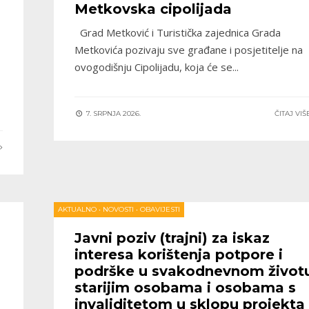
Metkovska cipolijada
Grad Metković i Turistička zajednica Grada
Metkovića pozivaju sve građane i posjetitelje na
ovogodišnju Cipolijadu, koja će se
...
7. SRPNJA 2026.
ČITAJ VI
E
AKTUALNO
•
NOVOSTI
•
OBAVIJESTI
Javni poziv (trajni) za iskaz
interesa korištenja potpore i
podrške u svakodnevnom život
starijim osobama i osobama s
invaliditetom u sklopu projekta