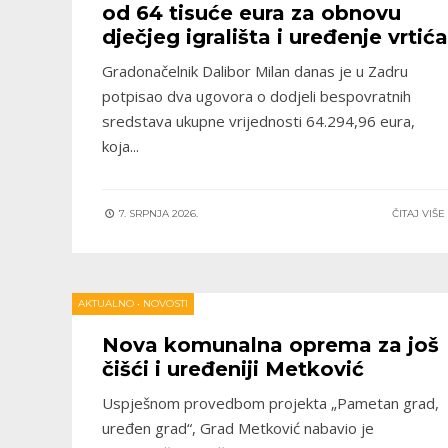
od 64 tisuće eura za obnovu
dječjeg igrališta i uređenje vrtića
Gradonačelnik Dalibor Milan danas je u Zadru
potpisao dva ugovora o dodjeli bespovratnih
sredstava ukupne vrijednosti 64.294,96 eura,
koja
...
7. SRPNJA 2026.
ČITAJ VIŠ
AKTUALNO
•
NOVOSTI
Nova komunalna oprema za još
čišći i uređeniji Metković
Uspješnom provedbom projekta „Pametan grad,
uređen grad“, Grad Metković nabavio je