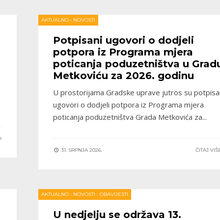
AKTUALNO
•
NOVOSTI
Potpisani ugovori o dodjeli
potpora iz Programa mjera
poticanja poduzetništva u Grad
Metkoviću za 2026. godinu
U prostorijama Gradske uprave jutros su potpisa
ugovori o dodjeli potpora iz Programa mjera
poticanja poduzetništva Grada Metkovića za
...
E
31. SRPNJA 2026.
ČITAJ VI
AKTUALNO
•
NOVOSTI
•
OBAVIJESTI
U nedjelju se održava 13.