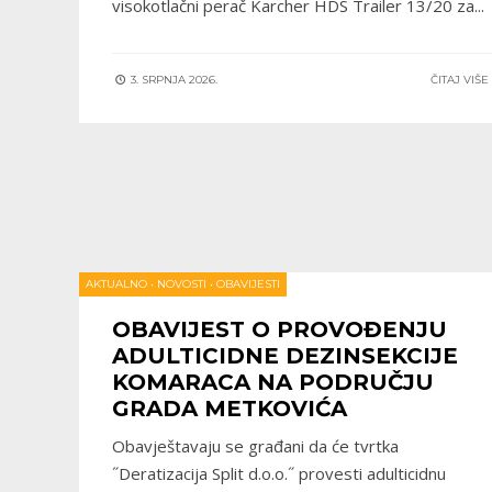
visokotlačni perač Karcher HDS Trailer 13/20 za
...
3. SRPNJA 2026.
ČITAJ VIŠ
AKTUALNO
•
NOVOSTI
•
OBAVIJESTI
OBAVIJEST O PROVOĐENJU
ADULTICIDNE DEZINSEKCIJE
KOMARACA NA PODRUČJU
GRADA METKOVIĆA
Obavještavaju se građani da će tvrtka
˝Deratizacija Split d.o.o.˝ provesti adulticidnu