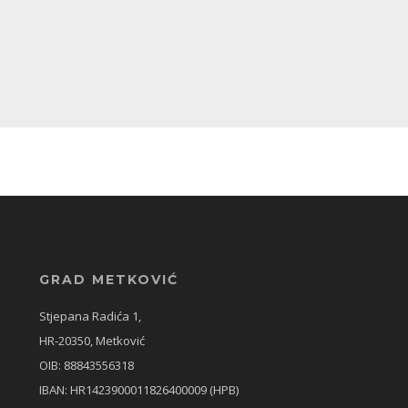
GRAD METKOVIĆ
Stjepana Radića 1,
HR-20350, Metković
OIB: 88843556318
IBAN: HR1423900011826400009 (HPB)