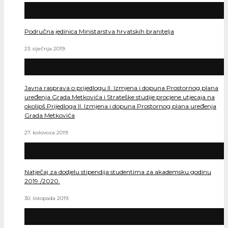
Područna jedinica Ministarstva hrvatskih branitelja
23. siječnja 2019.
Javna rasprava o prijedlogu II. Izmjena i dopuna Prostornog plana
uređenja Grada Metkovića i Strateške studije procjene utjecaja na
okolipš Prijedloga II. Izmjena i dopuna Prostornog plana uređenja
Grada Metkovića
27. kolovoza 2019.
Natječaj za dodjelu stipendija studentima za akademsku godinu
2019./2020.
30. listopada 2019.