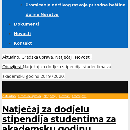
Promicanje održivog razvoja prirodne baštine
doline Neretve
Dokumenti
Novosti
Kontakt
Aktualno
,
Gradska uprava
,
Natječaji
,
Novosti
,
Obavijesti
Natječaj za dodjelu stipendija studentima za
akademsku godinu 2019./2020.
Aktualno
•
Gradska uprava
•
Natječaji
•
Novosti
•
Obavijesti
Natječaj za dodjelu
stipendija studentima za
akademsku godinu