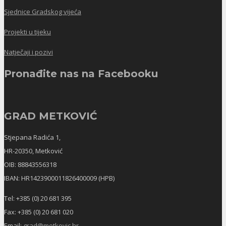
Sjednice Gradskog vijeća
Projekti u tijeku
Natječaji i pozivi
Pronađite nas na Facebooku
GRAD METKOVIĆ
Stjepana Radića 1,
HR-20350, Metković
OIB: 88843556318
IBAN: HR1423900011826400009 (HPB)
Tel: +385 (0) 20 681 395
Fax: +385 (0) 20 681 020
Email:
grad@metkovic.hr