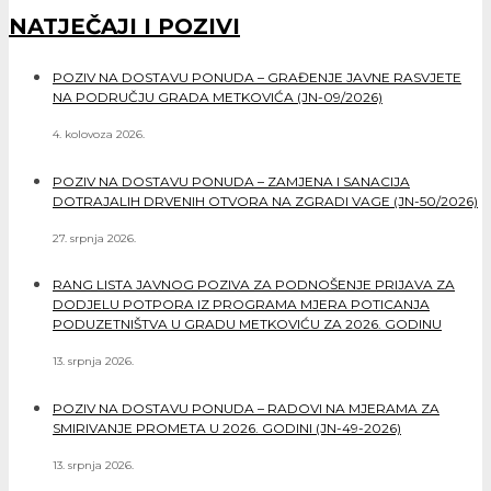
NATJEČAJI I POZIVI
POZIV NA DOSTAVU PONUDA – GRAĐENJE JAVNE RASVJETE
NA PODRUČJU GRADA METKOVIĆA (JN-09/2026)
4. kolovoza 2026.
POZIV NA DOSTAVU PONUDA – ZAMJENA I SANACIJA
DOTRAJALIH DRVENIH OTVORA NA ZGRADI VAGE (JN-50/2026)
27. srpnja 2026.
RANG LISTA JAVNOG POZIVA ZA PODNOŠENJE PRIJAVA ZA
DODJELU POTPORA IZ PROGRAMA MJERA POTICANJA
PODUZETNIŠTVA U GRADU METKOVIĆU ZA 2026. GODINU
13. srpnja 2026.
POZIV NA DOSTAVU PONUDA – RADOVI NA MJERAMA ZA
SMIRIVANJE PROMETA U 2026. GODINI (JN-49-2026)
13. srpnja 2026.