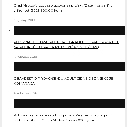
Grad Metković potpisao ugovor za projekt “Zaželi i ostvari” u
vrijednosti 5.329.980,00 kuna
2. siječnja 2019.
POZIV NA DOSTAVU PONUDA – GRAĐENJE JAVNE RASVJETE
NA PODRUČJU GRADA METKOVIĆA (JN-09/2026)
4. kolovoza 2026.
OBAVIJEST O PROVOĐENJU ADULTICIDNE DEZINSEKCIJE
KOMARACA
4. kolovoza 2026.
Potpisani ugovori o dodjeli potpora iz Programa mjera poticanja
poduzetništva u Gradu Metkoviću za 2026. godinu