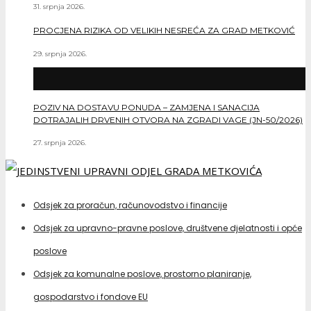
31. srpnja 2026.
PROCJENA RIZIKA OD VELIKIH NESREĆA ZA GRAD METKOVIĆ
29. srpnja 2026.
POZIV NA DOSTAVU PONUDA – ZAMJENA I SANACIJA
DOTRAJALIH DRVENIH OTVORA NA ZGRADI VAGE (JN-50/2026)
27. srpnja 2026.
Odsjek za proračun, računovodstvo i financije
Odsjek za upravno-pravne poslove, društvene djelatnosti i opće
poslove
Odsjek za komunalne poslove, prostorno planiranje,
gospodarstvo i fondove EU