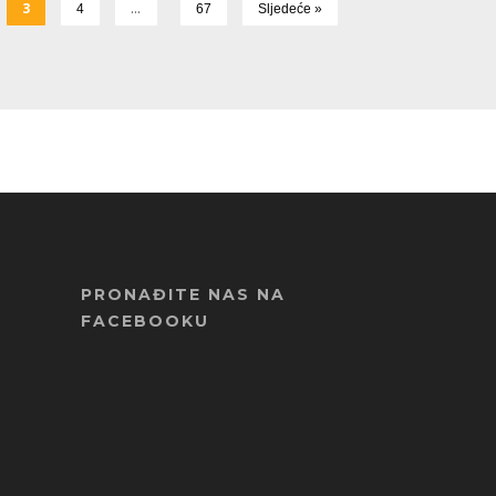
3
…
4
67
Sljedeće »
PRONAĐITE NAS NA
FACEBOOKU