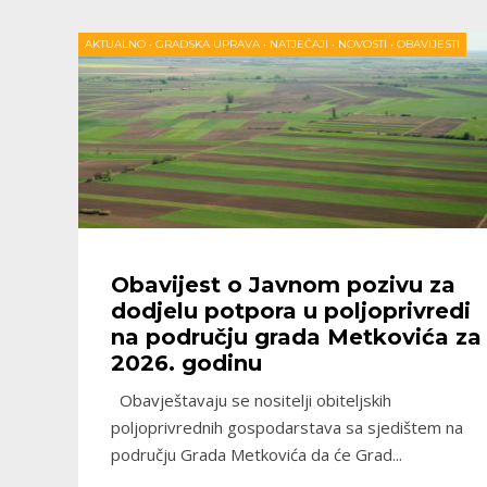
AKTUALNO
•
GRADSKA UPRAVA
•
NATJEČAJI
•
NOVOSTI
•
OBAVIJESTI
Obavijest o Javnom pozivu za
dodjelu potpora u poljoprivredi
na području grada Metkovića za
2026. godinu
Obavještavaju se nositelji obiteljskih
poljoprivrednih gospodarstava sa sjedištem na
području Grada Metkovića da će Grad
...