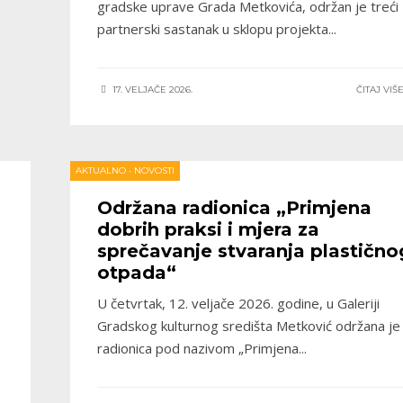
gradske uprave Grada Metkovića, održan je treći
partnerski sastanak u sklopu projekta
...
17. VELJAČE 2026.
ČITAJ VIŠ
AKTUALNO
•
NOVOSTI
Održana radionica „Primjena
dobrih praksi i mjera za
sprečavanje stvaranja plastično
otpada“
U četvrtak, 12. veljače 2026. godine, u Galeriji
Gradskog kulturnog središta Metković održana je
radionica pod nazivom „Primjena
...