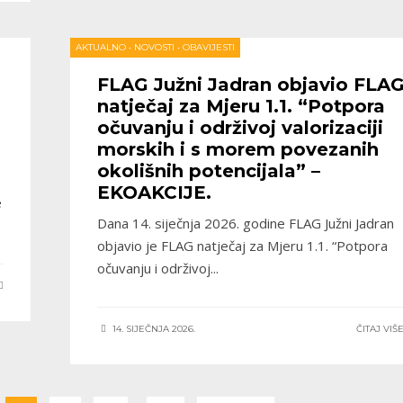
AKTUALNO
•
NOVOSTI
•
OBAVIJESTI
FLAG Južni Jadran objavio FLA
natječaj za Mjeru 1.1. “Potpora
očuvanju i održivoj valorizaciji
morskih i s morem povezanih
okolišnih potencijala” –
EKOAKCIJE.
e
Dana 14. siječnja 2026. godine FLAG Južni Jadran
objavio je FLAG natječaj za Mjeru 1.1. “Potpora
očuvanju i održivoj
...
14. SIJEČNJA 2026.
ČITAJ VIŠ