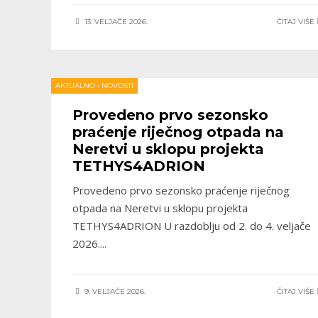
13. VELJAČE 2026.
ČITAJ VIŠE
AKTUALNO
•
NOVOSTI
Provedeno prvo sezonsko
praćenje riječnog otpada na
Neretvi u sklopu projekta
TETHYS4ADRION
Provedeno prvo sezonsko praćenje riječnog
otpada na Neretvi u sklopu projekta
TETHYS4ADRION U razdoblju od 2. do 4. veljače
2026.
...
9. VELJAČE 2026.
ČITAJ VIŠE