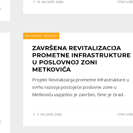
13. VELJAČE 2026.
ČITAJ VIŠ
AKTUALNO
•
NOVOSTI
ZAVRŠENA REVITALIZACIJA
PROMETNE INFRASTRUKTURE
U POSLOVNOJ ZONI
METKOVIĆA
Projekt Revitalizacija prometne infrastrukture u
svrhu razvoja postojeće poslovne zone u
Metkoviću uspješno je završen, čime je Grad
...
3. VELJAČE 2026.
ČITAJ VIŠ