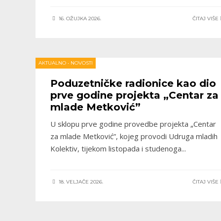
16. OŽUJKA 2026.
ČITAJ VIŠE
AKTUALNO
•
NOVOSTI
Poduzetničke radionice kao dio
prve godine projekta „Centar za
mlade Metković”
U sklopu prve godine provedbe projekta „Centar
za mlade Metković”, kojeg provodi Udruga mladih
Kolektiv, tijekom listopada i studenoga
...
18. VELJAČE 2026.
ČITAJ VIŠE