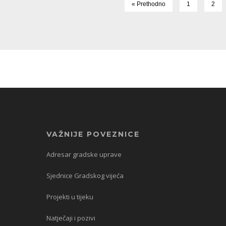
« Prethodno
1
2
VAŽNIJE POVEZNICE
Adresar gradske uprave
Sjednice Gradskog vijeća
Projekti u tijeku
Natječaji i pozivi