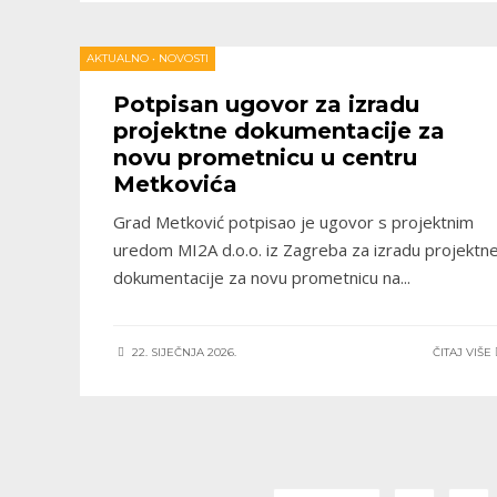
AKTUALNO
•
NOVOSTI
Potpisan ugovor za izradu
projektne dokumentacije za
novu prometnicu u centru
Metkovića
Grad Metković potpisao je ugovor s projektnim
uredom MI2A d.o.o. iz Zagreba za izradu projektn
dokumentacije za novu prometnicu na
...
22. SIJEČNJA 2026.
ČITAJ VIŠE