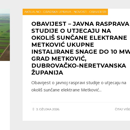
AKTUALNO
•
GRADSKA UPRAVA
•
NOVOSTI
•
OBAVIJESTI
OBAVIJEST – JAVNA RASPRAVA
STUDIJE O UTJECAJU NA
OKOLIŠ SUNČANE ELEKTRANE
METKOVIĆ UKUPNE
INSTALIRANE SNAGE DO 10 MW
GRAD METKOVIĆ,
DUBROVAČKO-NERETVANSKA
ŽUPANIJA
Obavijest o javnoj raspravi studije o utjecaju na
okoliš sunčane elektrane Metković
...
3. OŽUJKA 2026.
ČITAJ VIŠ