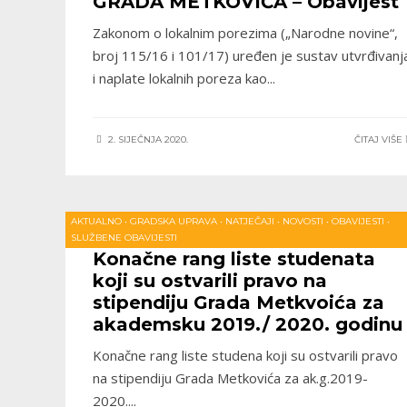
GRADA METKOVIĆA – Obavijest
Zakonom o lokalnim porezima („Narodne novine“,
broj 115/16 i 101/17) uređen je sustav utvrđivanj
i naplate lokalnih poreza kao
...
2. SIJEČNJA 2020.
ČITAJ VIŠE
AKTUALNO
•
GRADSKA UPRAVA
•
NATJEČAJI
•
NOVOSTI
•
OBAVIJESTI
•
SLUŽBENE OBAVIJESTI
Konačne rang liste studenata
koji su ostvarili pravo na
stipendiju Grada Metkvoića za
akademsku 2019./ 2020. godinu
Konačne rang liste studena koji su ostvarili pravo
na stipendiju Grada Metkovića za ak.g.2019-
2020.
...