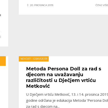
20. PROSINCA 2019.
ČITAJ VIŠ
a
NOVOSTI
•
OBAVIJESTI
Metoda Persona Doll za rad s
djecom na uvažavanju
različitosti u Dječjem vrtiću
Metković
U Dječjem vrtiću Metković, 13. i 14. prosinca 2019
godine održana je edukacija Metoda ‘Persona Doll
za rad s djecom na
...