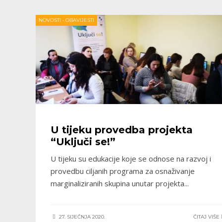
NOVOSTI
•
OBAVIJESTI
U tijeku provedba projekta
“Uključi se!”
U tijeku su edukacije koje se odnose na razvoj i
provedbu ciljanih programa za osnaživanje
marginaliziranih skupina unutar projekta
...
27. SIJEČNJA 2020.
ČITAJ VIŠE