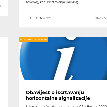
tokova), radi iscrtavanja parking
...
10. SIJEČNJA 2020.
ČITAJ VIŠ
NOVOSTI
•
OBAVIJESTI
Obavijest o iscrtavanju
horizontalne signalizacije
U kasnim večernjim satima dana 09. siječnja 2020