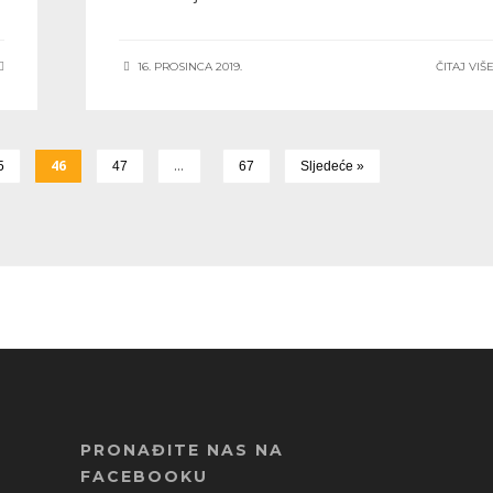
16. PROSINCA 2019.
ČITAJ VIŠ
46
…
5
47
67
Sljedeće »
PRONAĐITE NAS NA
FACEBOOKU