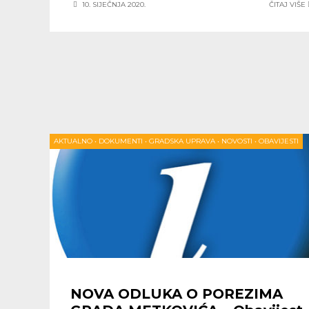
10. SIJEČNJA 2020.
ČITAJ VIŠE
AKTUALNO
•
DOKUMENTI
•
GRADSKA UPRAVA
•
NOVOSTI
•
OBAVIJESTI
NOVA ODLUKA O POREZIMA