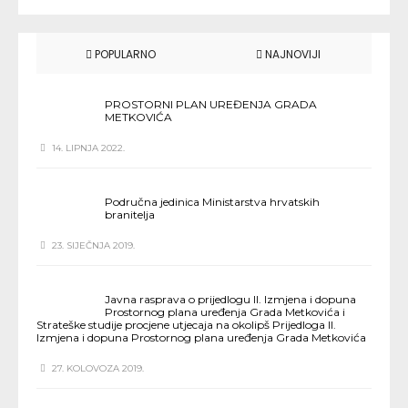
POPULARNO
NAJNOVIJI
PROSTORNI PLAN UREĐENJA GRADA
METKOVIĆA
14. LIPNJA 2022.
Područna jedinica Ministarstva hrvatskih
branitelja
23. SIJEČNJA 2019.
Javna rasprava o prijedlogu II. Izmjena i dopuna
Prostornog plana uređenja Grada Metkovića i
Strateške studije procjene utjecaja na okolipš Prijedloga II.
Izmjena i dopuna Prostornog plana uređenja Grada Metkovića
27. KOLOVOZA 2019.