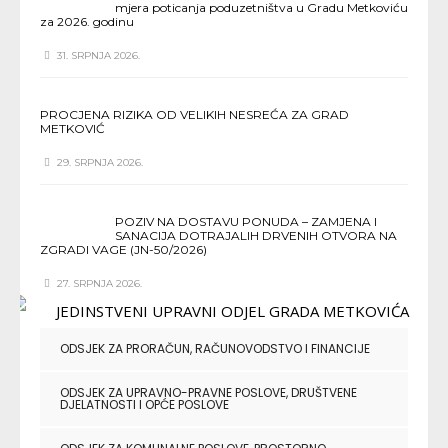
mjera poticanja poduzetništva u Gradu Metkoviću
za 2026. godinu
31. SRPNJA 2026.
PROCJENA RIZIKA OD VELIKIH NESREĆA ZA GRAD
METKOVIĆ
29. SRPNJA 2026.
POZIV NA DOSTAVU PONUDA – ZAMJENA I
SANACIJA DOTRAJALIH DRVENIH OTVORA NA
ZGRADI VAGE (JN-50/2026)
27. SRPNJA 2026.
ODSJEK ZA PRORAČUN, RAČUNOVODSTVO I FINANCIJE
ODSJEK ZA UPRAVNO-PRAVNE POSLOVE, DRUŠTVENE
DJELATNOSTI I OPĆE POSLOVE