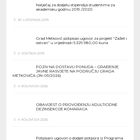
Natječaj za dodjelu stipendija studentima za
akademsku godinu 2019./2020.
30. LISTOPADA 2019.
Grad Metković potpisao ugovor za projekt “Zaželi i
ostvari” u vrijednosti 5.329.980,00 kuna
2. SIJEČNJA 2019.
POZIV NA DOSTAVU PONUDA – GRAĐENJE
JAVNE RASVJETE NA PODRUČJU GRADA
METKOVIĆA (JN-09/2026)
4. KOLOVOZA 2026.
OBAVIJEST O PROVOĐENJU ADULTICIDNE
DEZINSEKCIJE KOMARACA
4. KOLOVOZA 2026.
Potpisani ugovori o dodjeli potpora iz Programa