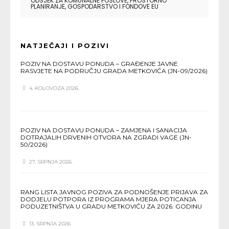
ODSJEK ZA KOMUNALNE POSLOVE, PROSTORNO
PLANIRANJE, GOSPODARSTVO I FONDOVE EU
NATJEČAJI I POZIVI
POZIV NA DOSTAVU PONUDA – GRAĐENJE JAVNE
RASVJETE NA PODRUČJU GRADA METKOVIĆA (JN-09/2026)
4. KOLOVOZA 2026.
POZIV NA DOSTAVU PONUDA – ZAMJENA I SANACIJA
DOTRAJALIH DRVENIH OTVORA NA ZGRADI VAGE (JN-
50/2026)
27. SRPNJA 2026.
RANG LISTA JAVNOG POZIVA ZA PODNOŠENJE PRIJAVA ZA
DODJELU POTPORA IZ PROGRAMA MJERA POTICANJA
PODUZETNIŠTVA U GRADU METKOVIĆU ZA 2026. GODINU
13. SRPNJA 2026.