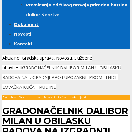
Promicanje održivog razvoja prirodne baštine
doline Neretve
Dokumenti
Novosti
Kontakt
Aktualno
,
Gradska uprava
,
Novosti
,
Službene
obavijesti
GRADONAČELNIK DALIBOR MILAN U OBILASKU
RADOVA NA IZGRADNJI PROTUPOŽARNE PROMETNICE
LOVAČKA KUĆA – RUDINE
Aktualno
•
Gradska uprava
•
Novosti
•
Službene obavijesti
GRADONAČELNIK DALIBOR
MILAN U OBILASKU
RADOVA NA IZGRADNJI