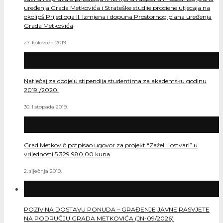
uređenja Grada Metkovića i Strateške studije procjene utjecaja na
okolipš Prijedloga II. Izmjena i dopuna Prostornog plana uređenja
Grada Metkovića
27. kolovoza 2019.
Natječaj za dodjelu stipendija studentima za akademsku godinu
2019./2020.
30. listopada 2019.
Grad Metković potpisao ugovor za projekt “Zaželi i ostvari” u
vrijednosti 5.329.980,00 kuna
2. siječnja 2019.
POZIV NA DOSTAVU PONUDA – GRAĐENJE JAVNE RASVJETE
NA PODRUČJU GRADA METKOVIĆA (JN-09/2026)