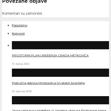
Povezane objave
Komentari su zatvoreni.
Popularno
Najnoviji
PROSTORNI PLAN UREĐENJA GRADA METKOVIĆA
14. lipnja 2022.
Područna jedinica Ministarstva hrvatskih branitelja
23. siječnja 2019.
Javna rasprava o prijedlogu II. Izmjena i dopuna Prostornog plana