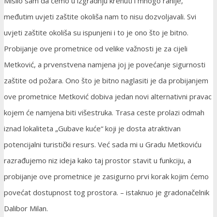
Mislio sam da ćemo u izgradnju krenuti i mnogo ranije,
međutim uvjeti zaštite okoliša nam to nisu dozvoljavali. Svi
uvjeti zaštite okoliša su ispunjeni i to je ono što je bitno.
Probijanje ove prometnice od velike važnosti je za cijeli
Metković, a prvenstvena namjena joj je povećanje sigurnosti
zaštite od požara. Ono što je bitno naglasiti je da probijanjem
ove prometnice Metković dobiva jedan novi alternativni pravac
kojem će namjena biti višestruka. Trasa ceste prolazi odmah
iznad lokaliteta „Gubave kuće“ koji je dosta atraktivan
potencijalni turistički resurs. Već sada mi u Gradu Metkoviću
razrađujemo niz ideja kako taj prostor stavit u funkciju, a
probijanje ove prometnice je zasigurno prvi korak kojim ćemo
povećat dostupnost tog prostora. – istaknuo je gradonačelnik
Dalibor Milan.