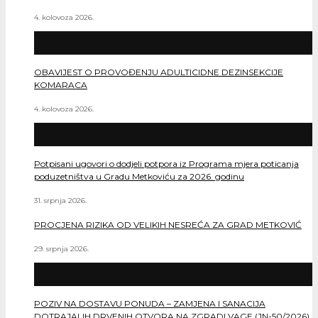
4. kolovoza 2026.
OBAVIJEST O PROVOĐENJU ADULTICIDNE DEZINSEKCIJE
KOMARACA
4. kolovoza 2026.
Potpisani ugovori o dodjeli potpora iz Programa mjera poticanja
poduzetništva u Gradu Metkoviću za 2026. godinu
31. srpnja 2026.
PROCJENA RIZIKA OD VELIKIH NESREĆA ZA GRAD METKOVIĆ
29. srpnja 2026.
POZIV NA DOSTAVU PONUDA – ZAMJENA I SANACIJA
DOTRAJALIH DRVENIH OTVORA NA ZGRADI VAGE (JN-50/2026)