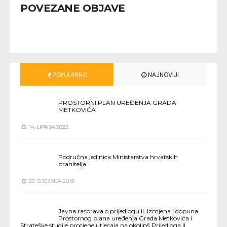
POVEZANE OBJAVE
POPULARNO
NAJNOVIJI
PROSTORNI PLAN UREĐENJA GRADA
METKOVIĆA
14. LIPNJA 2022.
Područna jedinica Ministarstva hrvatskih
branitelja
23. SIJEČNJA 2019.
Javna rasprava o prijedlogu II. Izmjena i dopuna
Prostornog plana uređenja Grada Metkovića i
Strateške studije procjene utjecaja na okolipš Prijedloga II.