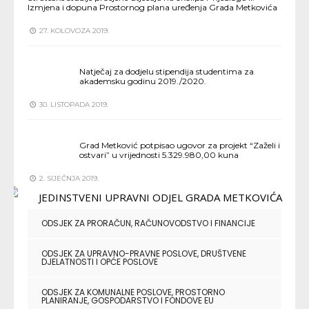
Izmjena i dopuna Prostornog plana uređenja Grada Metkovića
27. KOLOVOZA 2019.
Natječaj za dodjelu stipendija studentima za
akademsku godinu 2019./2020.
30. LISTOPADA 2019.
Grad Metković potpisao ugovor za projekt “Zaželi i
ostvari” u vrijednosti 5.329.980,00 kuna
2. SIJEČNJA 2019.
ODSJEK ZA PRORAČUN, RAČUNOVODSTVO I FINANCIJE
ODSJEK ZA UPRAVNO-PRAVNE POSLOVE, DRUŠTVENE
DJELATNOSTI I OPĆE POSLOVE
ODSJEK ZA KOMUNALNE POSLOVE, PROSTORNO
PLANIRANJE, GOSPODARSTVO I FONDOVE EU