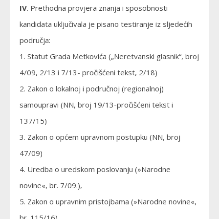
IV
. Prethodna provjera znanja i sposobnosti
kandidata uključivala je pisano testiranje iz sljedećih
područja:
1. Statut Grada Metkovića („Neretvanski glasnik“, broj
4/09, 2/13 i 7/13- pročišćeni tekst, 2/18)
2. Zakon o lokalnoj i područnoj (regionalnoj)
samoupravi (NN, broj 19/13-pročišćeni tekst i
137/15)
3. Zakon o općem upravnom postupku (NN, broj
47/09)
4. Uredba o uredskom poslovanju (»Narodne
novine«, br. 7/09.),
5. Zakon o upravnim pristojbama (»Narodne novine«,
br. 115/16)