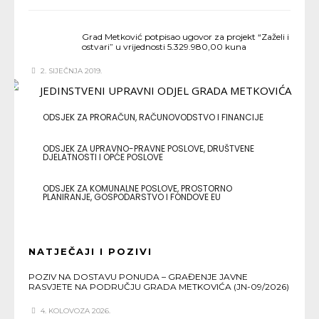
Grad Metković potpisao ugovor za projekt “Zaželi i
ostvari” u vrijednosti 5.329.980,00 kuna
2. SIJEČNJA 2019.
ODSJEK ZA PRORAČUN, RAČUNOVODSTVO I FINANCIJE
ODSJEK ZA UPRAVNO-PRAVNE POSLOVE, DRUŠTVENE
DJELATNOSTI I OPĆE POSLOVE
ODSJEK ZA KOMUNALNE POSLOVE, PROSTORNO
PLANIRANJE, GOSPODARSTVO I FONDOVE EU
NATJEČAJI I POZIVI
POZIV NA DOSTAVU PONUDA – GRAĐENJE JAVNE
RASVJETE NA PODRUČJU GRADA METKOVIĆA (JN-09/2026)
4. KOLOVOZA 2026.