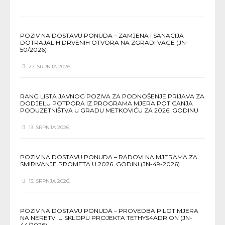
POZIV NA DOSTAVU PONUDA – ZAMJENA I SANACIJA
DOTRAJALIH DRVENIH OTVORA NA ZGRADI VAGE (JN-
50/2026)
27. SRPNJA 2026.
RANG LISTA JAVNOG POZIVA ZA PODNOŠENJE PRIJAVA ZA
DODJELU POTPORA IZ PROGRAMA MJERA POTICANJA
PODUZETNIŠTVA U GRADU METKOVIĆU ZA 2026. GODINU
13. SRPNJA 2026.
POZIV NA DOSTAVU PONUDA – RADOVI NA MJERAMA ZA
SMIRIVANJE PROMETA U 2026. GODINI (JN-49-2026)
13. SRPNJA 2026.
POZIV NA DOSTAVU PONUDA – PROVEDBA PILOT MJERA
NA NERETVI U SKLOPU PROJEKTA TETHYS4ADRION (JN-
44/2026)