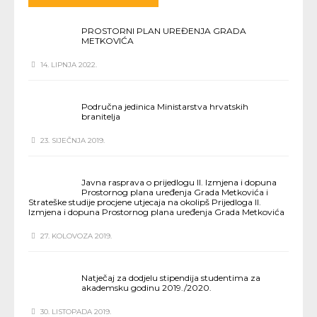
PROSTORNI PLAN UREĐENJA GRADA
METKOVIĆA
14. LIPNJA 2022.
Područna jedinica Ministarstva hrvatskih
branitelja
23. SIJEČNJA 2019.
Javna rasprava o prijedlogu II. Izmjena i dopuna
Prostornog plana uređenja Grada Metkovića i
Strateške studije procjene utjecaja na okolipš Prijedloga II.
Izmjena i dopuna Prostornog plana uređenja Grada Metkovića
27. KOLOVOZA 2019.
Natječaj za dodjelu stipendija studentima za
akademsku godinu 2019./2020.
30. LISTOPADA 2019.