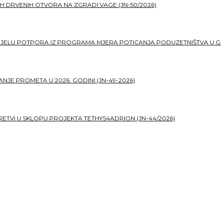
H DRVENIH OTVORA NA ZGRADI VAGE (JN-50/2026)
DJELU POTPORA IZ PROGRAMA MJERA POTICANJA PODUZETNIŠTVA U G
JE PROMETA U 2026. GODINI (JN-49-2026)
TVI U SKLOPU PROJEKTA TETHYS4ADRION (JN-44/2026)