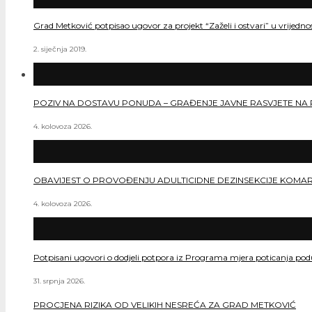
Grad Metković potpisao ugovor za projekt “Zaželi i ostvari” u vrijedn
2. siječnja 2019.
POZIV NA DOSTAVU PONUDA – GRAĐENJE JAVNE RASVJETE NA 
4. kolovoza 2026.
OBAVIJEST O PROVOĐENJU ADULTICIDNE DEZINSEKCIJE KOMA
4. kolovoza 2026.
Potpisani ugovori o dodjeli potpora iz Programa mjera poticanja po
31. srpnja 2026.
PROCJENA RIZIKA OD VELIKIH NESREĆA ZA GRAD METKOVIĆ