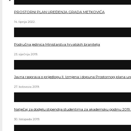
PROSTORNI PLAN UREĐENJA GRADA METKOVIĆA
14. lipnja 2022.
Područna jedinica Ministarstva hrvatskih branitelja
23. siječnja 2019.
Javna rasprava o prijedlogu II. Izmjena i dopuna Prostornog plana ur
27. kolovoza 2019.
Natječaj za dodjelu stipendija studentima za akademsku godinu 2019
30. listopada 2019.