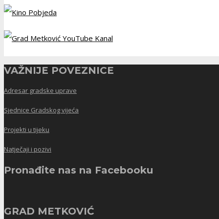
VAŽNIJE POVEZNICE
Adresar gradske uprave
Sjednice Gradskog vijeća
Projekti u tijeku
Natječaji i pozivi
Pronađite nas na Facebooku
GRAD METKOVIĆ