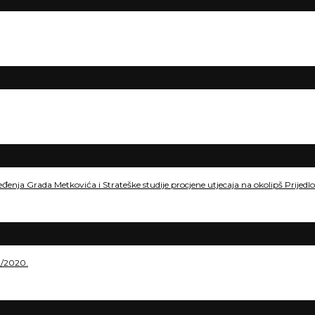
eđenja Grada Metkovića i Strateške studije procjene utjecaja na okolipš Prije
./2020.