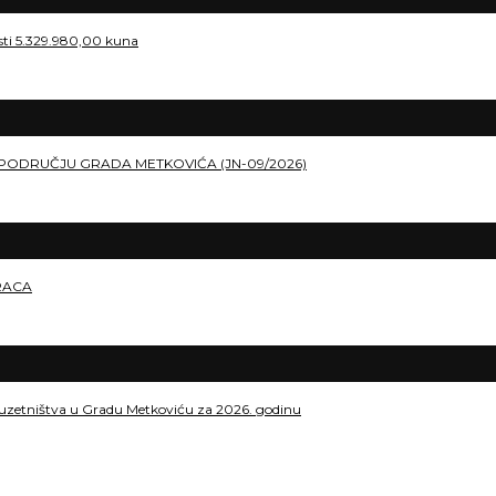
osti 5.329.980,00 kuna
PODRUČJU GRADA METKOVIĆA (JN-09/2026)
RACA
duzetništva u Gradu Metkoviću za 2026. godinu