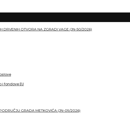
H DRVENIH OTVORA NA ZGRADI VAGE (JN-50/2026)
poslove
 i fondove EU
PODRUČJU GRADA METKOVIĆA (JN-09/2026)