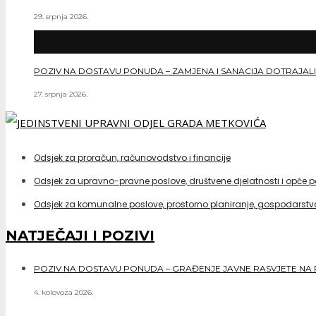
29. srpnja 2026.
POZIV NA DOSTAVU PONUDA – ZAMJENA I SANACIJA DOTRAJALI
27. srpnja 2026.
Odsjek za proračun, računovodstvo i financije
Odsjek za upravno-pravne poslove, društvene djelatnosti i opće 
Odsjek za komunalne poslove, prostorno planiranje, gospodarstvo
NATJEČAJI I POZIVI
POZIV NA DOSTAVU PONUDA – GRAĐENJE JAVNE RASVJETE NA 
4. kolovoza 2026.