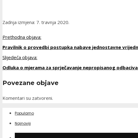
Zadnja izmjena: 7. travnja 2020.
Prethodna objava:
Pravilnik o provedbi postupka nabave jednostavne vrijedn
Slijedeća objava:
Odluka o mjerama za sprječavanje nepropisanog odbaciva
Povezane objave
Komentari su zatvoreni.
Popularno
Najnoviji