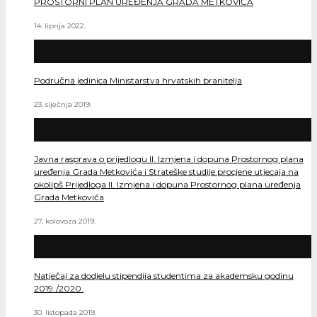
PROSTORNI PLAN UREĐENJA GRADA METKOVIĆA
14. lipnja 2022.
Područna jedinica Ministarstva hrvatskih branitelja
23. siječnja 2019.
Javna rasprava o prijedlogu II. Izmjena i dopuna Prostornog plana
uređenja Grada Metkovića i Strateške studije procjene utjecaja na
okolipš Prijedloga II. Izmjena i dopuna Prostornog plana uređenja
Grada Metkovića
27. kolovoza 2019.
Natječaj za dodjelu stipendija studentima za akademsku godinu
2019./2020.
30. listopada 2019.