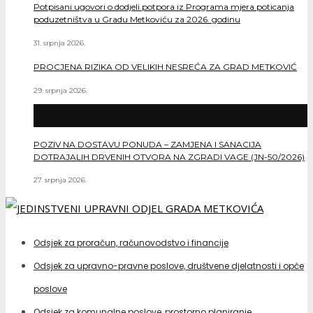
Potpisani ugovori o dodjeli potpora iz Programa mjera poticanja
poduzetništva u Gradu Metkoviću za 2026. godinu
31. srpnja 2026.
PROCJENA RIZIKA OD VELIKIH NESREĆA ZA GRAD METKOVIĆ
29. srpnja 2026.
POZIV NA DOSTAVU PONUDA – ZAMJENA I SANACIJA
DOTRAJALIH DRVENIH OTVORA NA ZGRADI VAGE (JN-50/2026)
27. srpnja 2026.
Odsjek za proračun, računovodstvo i financije
Odsjek za upravno-pravne poslove, društvene djelatnosti i opće
poslove
Odsjek za komunalne poslove, prostorno planiranje,