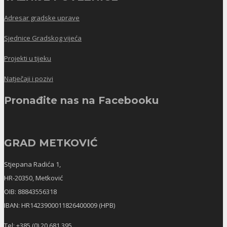
Adresar gradske uprave
Sjednice Gradskog vijeća
Projekti u tijeku
Natječaji i pozivi
Pronađite nas na Facebooku
GRAD METKOVIĆ
Stjepana Radića 1,
HR-20350, Metković
OIB: 88843556318
IBAN: HR1423900011826400009 (HPB)
Tel: +385 (0) 20 681 395