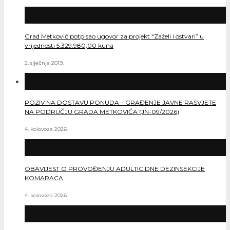
Grad Metković potpisao ugovor za projekt “Zaželi i ostvari” u
vrijednosti 5.329.980,00 kuna
2. siječnja 2019.
POZIV NA DOSTAVU PONUDA – GRAĐENJE JAVNE RASVJETE
NA PODRUČJU GRADA METKOVIĆA (JN-09/2026)
4. kolovoza 2026.
OBAVIJEST O PROVOĐENJU ADULTICIDNE DEZINSEKCIJE
KOMARACA
4. kolovoza 2026.