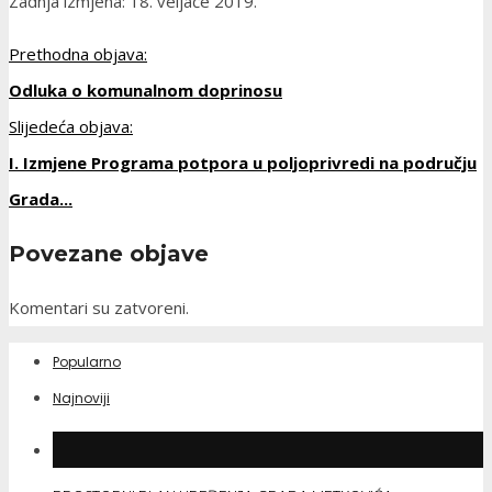
Zadnja izmjena: 18. veljače 2019.
Prethodna objava:
Odluka o komunalnom doprinosu
Slijedeća objava:
I. Izmjene Programa potpora u poljoprivredi na području
Grada...
Povezane objave
Komentari su zatvoreni.
Popularno
Najnoviji