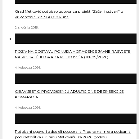
Grad Metković potpisao ugovor za projekt “Zaželi i ostvari” u
vrijednosti 5.329.980,00 kuna
2. siječnja 2019.
POZIV NA DOSTAVU PONUDA – GRAĐENJE JAVNE RASVJETE
NA PODRUČJU GRADA METKOVIĆA (JN-09/2026)
4. kolovoza 2026.
OBAVIJEST O PROVOĐENJU ADULTICIDNE DEZINSEKCIJE
KOMARACA
4. kolovoza 2026.
Potpisani ugovori o dodjeli potpora iz Programa mjera poticanja
poduzetništva u Gradu Metkoviću za 2026. godinu