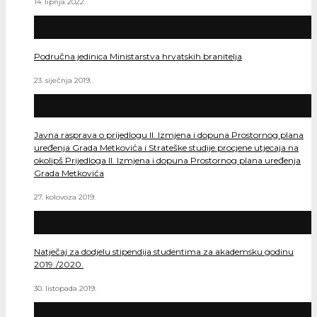
14. lipnja 2022.
Područna jedinica Ministarstva hrvatskih branitelja
23. siječnja 2019.
Javna rasprava o prijedlogu II. Izmjena i dopuna Prostornog plana
uređenja Grada Metkovića i Strateške studije procjene utjecaja na
okolipš Prijedloga II. Izmjena i dopuna Prostornog plana uređenja
Grada Metkovića
27. kolovoza 2019.
Natječaj za dodjelu stipendija studentima za akademsku godinu
2019./2020.
30. listopada 2019.