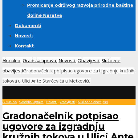
Promicanje održivog razvoja prirodne baštine
doline Neretve
Dokumenti
Novosti
Kontakt
Aktualno
,
Gradska uprava
,
Novosti
,
Obavijesti
,
Službene
obavijesti
Gradonačelnik potpisao ugovore za izgradnju kružnih
tokova u Ulici Ante Starčevića u Metkoviću
Aktualno
•
Gradska uprava
•
Novosti
•
Obavijesti
•
Službene obavijesti
Gradonačelnik potpisao
ugovore za izgradnju
kružnih tokova u Ulici Ante