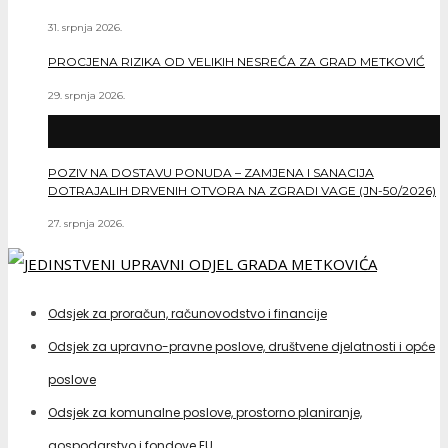
31. srpnja 2026.
PROCJENA RIZIKA OD VELIKIH NESREĆA ZA GRAD METKOVIĆ
29. srpnja 2026.
POZIV NA DOSTAVU PONUDA – ZAMJENA I SANACIJA
DOTRAJALIH DRVENIH OTVORA NA ZGRADI VAGE (JN-50/2026)
27. srpnja 2026.
Odsjek za proračun, računovodstvo i financije
Odsjek za upravno-pravne poslove, društvene djelatnosti i opće
poslove
Odsjek za komunalne poslove, prostorno planiranje,
gospodarstvo i fondove EU