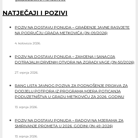
NATJEČAJI I POZIVI
POZIV NA DOSTAVU PONUDA – GRAĐENJE JAVNE RASVJETE
NA PODRUČJU GRADA METKOVIĆA (JN-09/2026)
4. kolovoza 2026.
POZIV NA DOSTAVU PONUDA – ZAMJENA I SANACIJA
DOTRAJALIH DRVENIH OTVORA NA ZGRADI VAGE (JN-50/2026)
27. srpnja 2026.
RANG LISTA JAVNOG POZIVA ZA PODNOŠENJE PRIJAVA ZA
DODJELU POTPORA IZ PROGRAMA MJERA POTICANJA
PODUZETNIŠTVA U GRADU METKOVIĆU ZA 2026. GODINU
13. srpnja 2026.
POZIV NA DOSTAVU PONUDA – RADOVI NA MJERAMA ZA
SMIRIVANJE PROMETA U 2026. GODINI (JN-49-2026)
13. srpnja 2026.