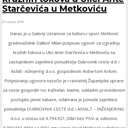
Starčevića u Metkoviću
27. ožujka 2019.
Danas je u Galeriji Ustanove za kulturu i sport Metković
gradonačelnik Dalibor Milan potpisao ugovor za izgradnju
kružnih tokova u Ulici Ante Starčevića u Metkoviću sa
zastupnikom zajednice ponuditelja Dubrovnik ceste d.d. i
Asfalt- inžinjering d.o.o. gospodinom Robertom Krilom.
Potpisivanju ugovora nazočio je i ravnatelj Županijske uprave
za ceste gospodin Ivo Kaštelan. Naime, sukladno provedenom
postupku javne nabave, odabrana je ponuda zajednice
ponuditelja DUBROVNIK CESTE d.d. i ASFALT – INŽENJERING
d.o.o. u iznosu od 4.794.921,50kn bez PDV-a, odnosno
5.993.651,88kn sa PDV-om u kojoj Grad Metković sudjeluje sa