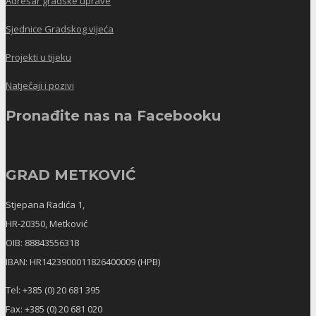
Adresar gradske uprave
Sjednice Gradskog vijeća
Projekti u tijeku
Natječaji i pozivi
Pronađite nas na Facebooku
GRAD METKOVIĆ
Stjepana Radića 1,
HR-20350, Metković
OIB: 88843556318
IBAN: HR1423900011826400009 (HPB)
Tel: +385 (0) 20 681 395
Fax: +385 (0) 20 681 020