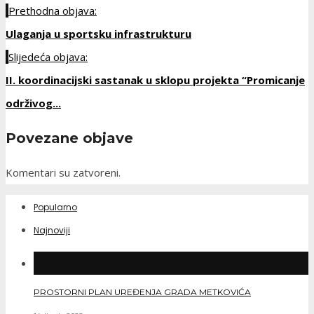
Prethodna objava:
Ulaganja u sportsku infrastrukturu
Slijedeća objava:
II. koordinacijski sastanak u sklopu projekta “Promicanje
održivog...
Povezane objave
Komentari su zatvoreni.
Popularno
Najnoviji
PROSTORNI PLAN UREĐENJA GRADA METKOVIĆA