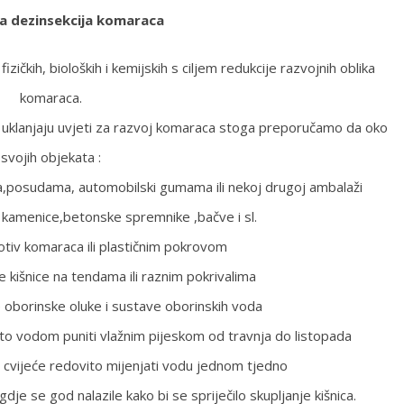
na dezinsekcija komaraca
zičkih, bioloških i kemijskih s ciljem redukcije razvojnih oblika
komaraca.
li uklanjaju uvjeti za razvoj komaraca stoga preporučamo da oko
svojih objekata :
,posudama, automobilski gumama ili nekoj drugoj ambalaži
kamenice,betonske spremnike ,bačve i sl.
otiv komaraca ili plastičnim pokrovom
 kišnice na tendama ili raznim pokrivalima
e oborinske oluke i sustave oborinskih voda
esto vodom puniti vlažnim pijeskom od travnja do listopada
cvijeće redovito mijenjati vodu jednom tjedno
je se god nalazile kako bi se spriječilo skupljanje kišnica.