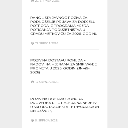
27. SRPNJA 2026.
RANG LISTA JAVNOG POZIVA ZA
PODNOŠENJE PRIJAVA ZA DODJELU
POTPORA IZ PROGRAMA MJERA
POTICANJA PODUZETNIŠTVA U
GRADU METKOVIĆU ZA 2026. GODINU
13. SRPNJA 2026.
POZIV NA DOSTAVU PONUDA –
RADOVI NA MJERAMA ZA SMIRIVANJE
PROMETA U 2026. GODINI (JN-49-
2026)
13. SRPNJA 2026.
POZIV NA DOSTAVU PONUDA –
PROVEDBA PILOT MJERA NA NERETVI
U SKLOPU PROJEKTA TETHYS4ADRION
(JN-44/2026)
9. SRPNJA 2026.