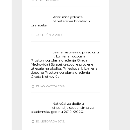
Područna jedinica
Ministarstva hrvatskih
branitelja
23. SIJEČNJA 2019.
Javna rasprava o prijedlogu
II. Izmjena i dopuna
Prostornog plana uređenja Grada
Metkovića i Strateške studije procjene
utjecaja na okolipš Prijedloga II. Izmjena i
dopuna Prostornog plana uređenja
Grada Metkovića
27. KOLOVOZA 2019.
Natječaj za dodjelu
stipendija studentima za
akademsku godinu 2019./2020.
30. LISTOPADA 2019.