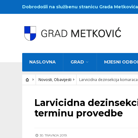
Dobrodošli na službenu stranicu Grada Metkovića
NASLOVNA
GRAD
MJESNI ODBO
Novosti
,
Obavijesti
Larvicidna dezinsekcija komaraca
NOVOSTI
•
OBAVIJESTI
Larvicidna dezinsekci
terminu provedbe
30. TRAVNJA 2019.