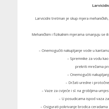
Larvicid
Larvicidni tretman je skup mjera mehaničkih, fi
Mehaničkim i fizikalnim mjerama smanjuju se i
– Onemogućiti nakupljanje vode u kantama
– Spremnike za vodu kao 
prekriti mrežama pr
– Onemogućiti nakupljanje
– Držati uredne i protočn
– Vaze za cvijeće i sl. na grobljima umj
– U posudicama ispod vaza za 
– Osigurati pokrivanje brodica ceradama gd