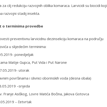
za cilj redukciju razvojnih oblika komaraca. Larvicidi su biocidi koji
na razvojni stadij insekta.
t o terminima provedbe
ovesti preventivnu larvicidnu dezinsekciju komaraca na području
vića u slijedećim terminima:
05.2019- ponedjeljak
licama Matije Gupca, Put Vida i Put Narone
7.05.2019- utorak
im površinama i slivnici oborinskih voda (desna obala)
8.05.2019 –srijeda
a Sv. Franje Asiškog, Lovre Matića Bočina, Jakova Gotovca
.05.2019 – četvrtak