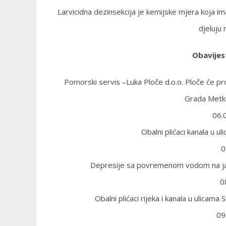
Larvicidna dezinsekcija je kemijske mjera koja ima 
djeluju 
Obavijes
Pomorski servis –Luka Ploče d.o.o. Ploče će pr
Grada Metko
06.
Obalni plićaci kanala u u
0
Depresije sa povremenom vodom na javn
0
Obalni plićaci rijeka i kanala u ulicam
09