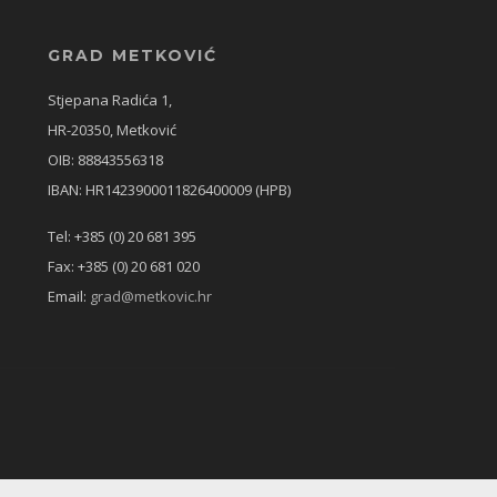
GRAD METKOVIĆ
Stjepana Radića 1,
HR-20350, Metković
OIB: 88843556318
IBAN: HR1423900011826400009 (HPB)
Tel: +385 (0) 20 681 395
Fax: +385 (0) 20 681 020
Email:
grad@metkovic.hr