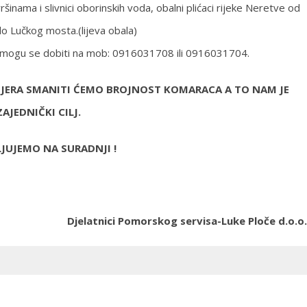
ama i slivnici oborinskih voda, obalni plićaci rijeke Neretve od
do Lučkog mosta.(lijeva obala)
je mogu se dobiti na mob: 0916031708 ili 0916031704.
JERA SMANITI ĆEMO BROJNOST KOMARACA A TO NAM JE
ZAJEDNIČKI CILJ.
JUJEMO NA SURADNJI !
Djelatnici Pomorskog servisa-Luke Ploče d.o.o.