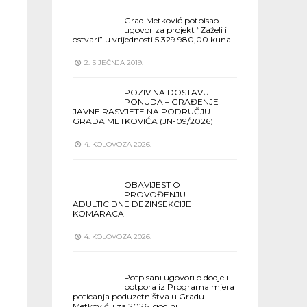
Grad Metković potpisao
ugovor za projekt “Zaželi i
ostvari” u vrijednosti 5.329.980,00 kuna
2. SIJEČNJA 2019.
POZIV NA DOSTAVU
PONUDA – GRAĐENJE
JAVNE RASVJETE NA PODRUČJU
GRADA METKOVIĆA (JN-09/2026)
4. KOLOVOZA 2026.
OBAVIJEST O
PROVOĐENJU
ADULTICIDNE DEZINSEKCIJE
KOMARACA
4. KOLOVOZA 2026.
Potpisani ugovori o dodjeli
potpora iz Programa mjera
poticanja poduzetništva u Gradu
Metkoviću za 2026. godinu