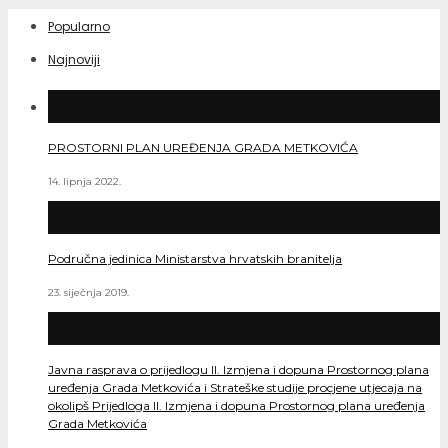
Popularno
Najnoviji
PROSTORNI PLAN UREĐENJA GRADA METKOVIĆA
14. lipnja 2022.
Područna jedinica Ministarstva hrvatskih branitelja
23. siječnja 2019.
Javna rasprava o prijedlogu II. Izmjena i dopuna Prostornog plana
uređenja Grada Metkovića i Strateške studije procjene utjecaja na
okolipš Prijedloga II. Izmjena i dopuna Prostornog plana uređenja
Grada Metkovića