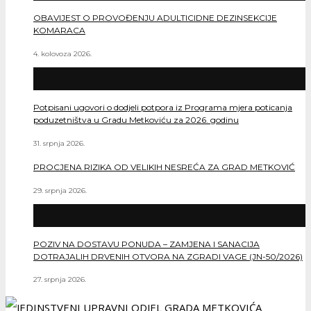
OBAVIJEST O PROVOĐENJU ADULTICIDNE DEZINSEKCIJE
KOMARACA
4. kolovoza 2026.
Potpisani ugovori o dodjeli potpora iz Programa mjera poticanja
poduzetništva u Gradu Metkoviću za 2026. godinu
31. srpnja 2026.
PROCJENA RIZIKA OD VELIKIH NESREĆA ZA GRAD METKOVIĆ
29. srpnja 2026.
POZIV NA DOSTAVU PONUDA – ZAMJENA I SANACIJA
DOTRAJALIH DRVENIH OTVORA NA ZGRADI VAGE (JN-50/2026)
27. srpnja 2026.