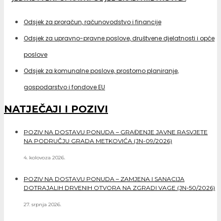
Odsjek za proračun, računovodstvo i financije
Odsjek za upravno-pravne poslove, društvene djelatnosti i opće
poslove
Odsjek za komunalne poslove, prostorno planiranje,
gospodarstvo i fondove EU
NATJEČAJI I POZIVI
POZIV NA DOSTAVU PONUDA – GRAĐENJE JAVNE RASVJETE
NA PODRUČJU GRADA METKOVIĆA (JN-09/2026)
4. kolovoza 2026.
POZIV NA DOSTAVU PONUDA – ZAMJENA I SANACIJA
DOTRAJALIH DRVENIH OTVORA NA ZGRADI VAGE (JN-50/2026)
27. srpnja 2026.