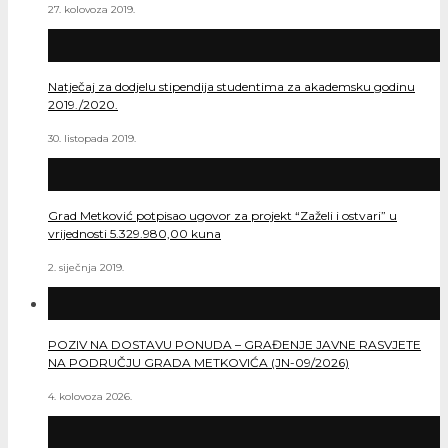
27. kolovoza 2019.
Natječaj za dodjelu stipendija studentima za akademsku godinu
2019./2020.
30. listopada 2019.
Grad Metković potpisao ugovor za projekt “Zaželi i ostvari” u
vrijednosti 5.329.980,00 kuna
2. siječnja 2019.
POZIV NA DOSTAVU PONUDA – GRAĐENJE JAVNE RASVJETE
NA PODRUČJU GRADA METKOVIĆA (JN-09/2026)
4. kolovoza 2026.