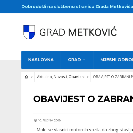
Dobrodošli na službenu stranicu Grada Metkovića
NASLOVNA
GRAD
MJESNI ODBO
Aktualno
,
Novosti
,
Obavijesti
OBAVIJEST O ZABRANI 
AKTUALNO
•
NOVOSTI
•
OBAVIJESTI
OBAVIJEST O ZABRA
10. RUJNA 2019.
Mole se vlasnici motornih vozila da zbog stavljan