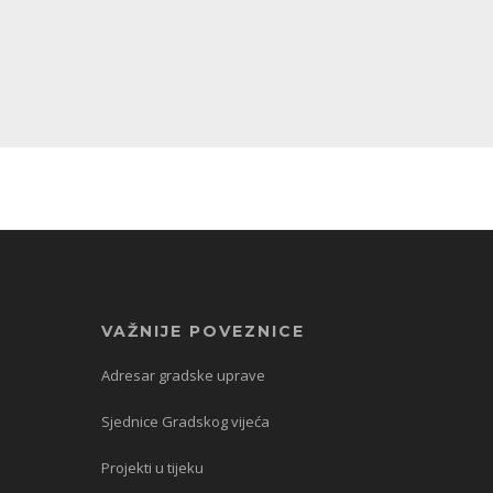
VAŽNIJE POVEZNICE
Adresar gradske uprave
Sjednice Gradskog vijeća
Projekti u tijeku