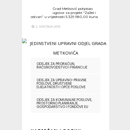
Grad Metković potpisao
ugovor za projekt “Zaželi i
ostvari” u vrijednosti 5.329.980,00 kuna
2. SIJEČNJA 2019.
ODSJEK ZA PRORAČUN,
RAČUNOVODSTVO I FINANCIJE
ODSJEK ZA UPRAVNO-PRAVNE
POSLOVE, DRUŠTVENE
DJELATNOSTI I OPĆE POSLOVE
ODSJEK ZA KOMUNALNE POSLOVE,
PROSTORNO PLANIRANJE,
GOSPODARSTVO I FONDOVE EU