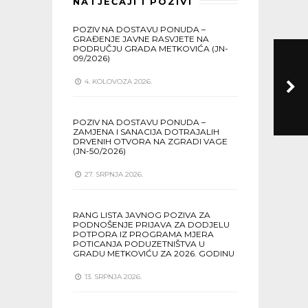
NATJEČAJI I POZIVI
POZIV NA DOSTAVU PONUDA –
GRAĐENJE JAVNE RASVJETE NA
PODRUČJU GRADA METKOVIĆA (JN-
09/2026)
4. KOLOVOZA 2026.
POZIV NA DOSTAVU PONUDA –
ZAMJENA I SANACIJA DOTRAJALIH
DRVENIH OTVORA NA ZGRADI VAGE
(JN-50/2026)
27. SRPNJA 2026.
RANG LISTA JAVNOG POZIVA ZA
PODNOŠENJE PRIJAVA ZA DODJELU
POTPORA IZ PROGRAMA MJERA
POTICANJA PODUZETNIŠTVA U
GRADU METKOVIĆU ZA 2026. GODINU
13. SRPNJA 2026.