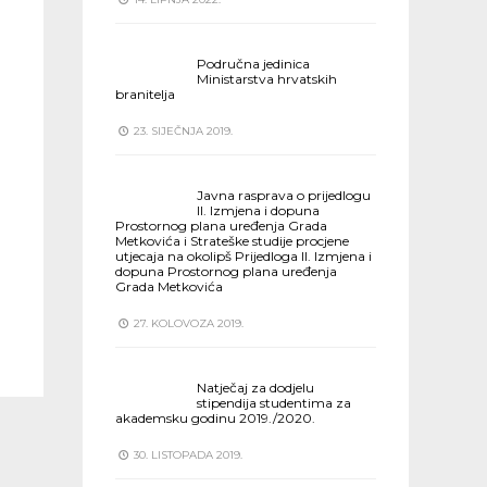
Područna jedinica
Ministarstva hrvatskih
branitelja
23. SIJEČNJA 2019.
Javna rasprava o prijedlogu
II. Izmjena i dopuna
Prostornog plana uređenja Grada
Metkovića i Strateške studije procjene
utjecaja na okolipš Prijedloga II. Izmjena i
dopuna Prostornog plana uređenja
Grada Metkovića
27. KOLOVOZA 2019.
Natječaj za dodjelu
stipendija studentima za
akademsku godinu 2019./2020.
30. LISTOPADA 2019.