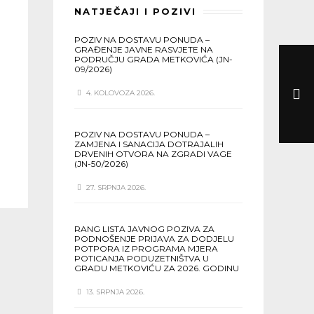
NATJEČAJI I POZIVI
POZIV NA DOSTAVU PONUDA –
GRAĐENJE JAVNE RASVJETE NA
PODRUČJU GRADA METKOVIĆA (JN-
09/2026)
4. KOLOVOZA 2026.
POZIV NA DOSTAVU PONUDA –
ZAMJENA I SANACIJA DOTRAJALIH
DRVENIH OTVORA NA ZGRADI VAGE
(JN-50/2026)
27. SRPNJA 2026.
RANG LISTA JAVNOG POZIVA ZA
PODNOŠENJE PRIJAVA ZA DODJELU
POTPORA IZ PROGRAMA MJERA
POTICANJA PODUZETNIŠTVA U
GRADU METKOVIĆU ZA 2026. GODINU
13. SRPNJA 2026.