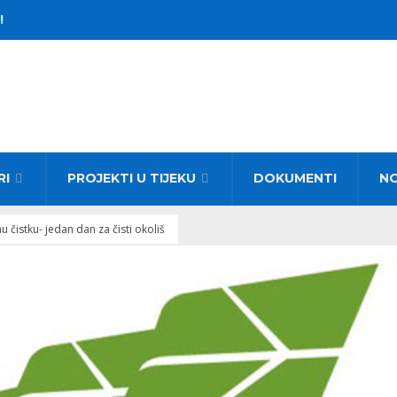
!
RI
PROJEKTI U TIJEKU
DOKUMENTI
N
u čistku- jedan dan za čisti okoliš