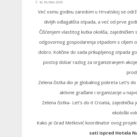
16. RUJNA 2019.
Već osmu godinu zaredom u Hrvatskoj se održava
divljih odlagališta otpada, a već od prve god
Čišćenjem vlastitog kutka okoliša, zajedničkim 
odgovornog gospodarenja otpadom s ciljem očuv
dobro. Količine do sada prikupljenog otpada govo
postoji dobar razlog za organiziranjem akcij
prodi
Zelena čistka dio je globalnog pokreta Letʹs do i
aktivne građane i organizacije u naj
Zelena čistka- Letʹs do it Croatia, zajednička 
ekološki vol
Kako je Grad Metković koordinator ovog projek
sati ispred Hotela Na