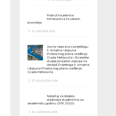
Područna jedinica
Ministarstva hrvatskih
branitelja
23. SIJEČNJA 2019.
Javna rasprava o prijedlogu
II. Izmjena i dopuna
Prostornog plana uređenja
Grada Metkovića i Strateške
studije procjene utjecaja na
okolipš Prijedloga II. Izmjena
i dopuna Prostornog plana uređenja
Grada Metkovića
27. KOLOVOZA 2019.
Natječaj za dodjelu
stipendija studentima za
akademsku godinu 2019./2020.
30. LISTOPADA 2019.