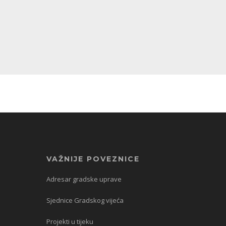
VAŽNIJE POVEZNICE
Adresar gradske uprave
Sjednice Gradskog vijeća
Projekti u tijeku