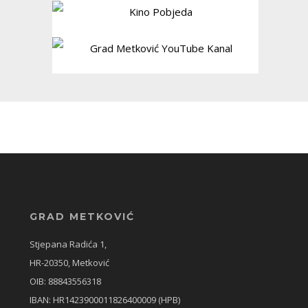
GRAD METKOVIĆ
Stjepana Radića 1,
HR-20350, Metković
OIB: 88843556318
IBAN: HR1423900011826400009 (HPB)