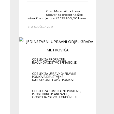
Grad Metković potpisao
ugovor za projekt “Zaželi i
ostvari” u vrijednosti 5.329.980,00 kuna
2. SIJEČNJA 2019.
ODSJEK ZA PRORAČUN,
RAČUNOVODSTVO I FINANCIJE
ODSJEK ZA UPRAVNO-PRAVNE
POSLOVE, DRUŠTVENE
DJELATNOSTI I OPĆE POSLOVE
ODSJEK ZA KOMUNALNE POSLOVE,
PROSTORNO PLANIRANJE,
GOSPODARSTVO I FONDOVE EU