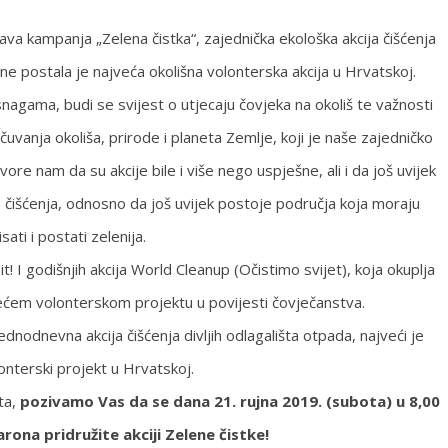
 kampanja „Zelena čistka“, zajednička ekološka akcija čišćenja
ine postala je najveća okolišna volonterska akcija u Hrvatskoj.
snagama, budi se svijest o utjecaju čovjeka na okoliš te važnosti
anja okoliša, prirode i planeta Zemlje, koji je naše zajedničko
re nam da su akcije bile i više nego uspješne, ali i da još uvijek
e čišćenja, odnosno da još uvijek postoje područja koja moraju
sati i postati zelenija.
t! I godišnjih akcija World Cleanup (Očistimo svijet), koja okuplja
većem volonterskom projektu u povijesti čovječanstva.
jednodnevna akcija čišćenja divljih odlagališta otpada, najveći je
onterski projekt u Hrvatskoj.
ta,
pozivamo Vas da se dana 21. rujna 2019. (subota) u 8,00
rona pridružite akciji Zelene čistke!