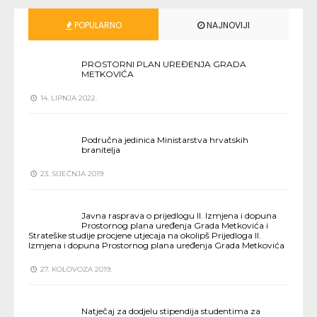
POPULARNO
NAJNOVIJI
PROSTORNI PLAN UREĐENJA GRADA
METKOVIĆA
14. LIPNJA 2022.
Područna jedinica Ministarstva hrvatskih
branitelja
23. SIJEČNJA 2019.
Javna rasprava o prijedlogu II. Izmjena i dopuna
Prostornog plana uređenja Grada Metkovića i
Strateške studije procjene utjecaja na okolipš Prijedloga II.
Izmjena i dopuna Prostornog plana uređenja Grada Metkovića
27. KOLOVOZA 2019.
Natječaj za dodjelu stipendija studentima za