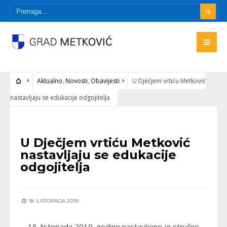
Aktualno
,
Novosti
,
Obavijesti
U Dječjem vrtiću Metković
nastavljaju se edukacije odgojitelja
AKTUALNO
•
NOVOSTI
•
OBAVIJESTI
U Dječjem vrtiću Metković
nastavljaju se edukacije
odgojitelja
18. LISTOPADA 2019.
18. listopada 2019. godine nastavljeno je stručno