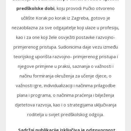
predškolske dobi
, koju provodi Pučko otvoreno
učilište Korak po korak iz Zagreba, gotovo je
nezaobilazna za sve odgajatelje koji ulaze u profesiju,
kao i za one koji žele osvježiti postavke razvojno-
primjerenog pristupa. Sudionicima daje vezu između
teorijskog uporišta razvojno- primjerenog pristupa i
njegove primjene u praksi, saznanja o važnosti i
načinu formiranja okruženja za učenje djece, o
važnosti igre, individualizaciji i načinima prilagodbe
plana i programa, o načinima praćenja i bilježenja
djetetova razvoja, kao i o strategijama uključivanja
roditelja u svijet predškolskog odgoja.
„Sadržaj publikacije isključiva je odgovornost