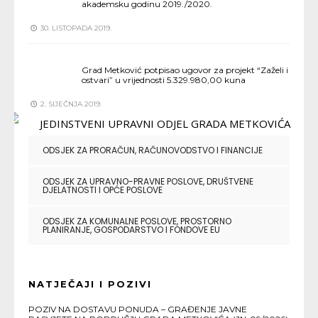
akademsku godinu 2019./2020.
30. LISTOPADA 2019.
Grad Metković potpisao ugovor za projekt “Zaželi i
ostvari” u vrijednosti 5.329.980,00 kuna
2. SIJEČNJA 2019.
ODSJEK ZA PRORAČUN, RAČUNOVODSTVO I FINANCIJE
ODSJEK ZA UPRAVNO-PRAVNE POSLOVE, DRUŠTVENE
DJELATNOSTI I OPĆE POSLOVE
ODSJEK ZA KOMUNALNE POSLOVE, PROSTORNO
PLANIRANJE, GOSPODARSTVO I FONDOVE EU
NATJEČAJI I POZIVI
POZIV NA DOSTAVU PONUDA – GRAĐENJE JAVNE