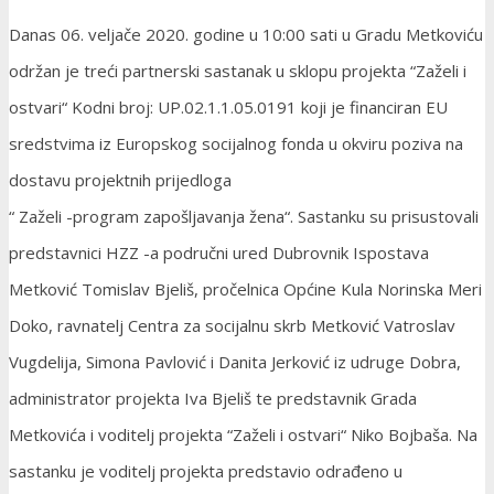
Danas 06. veljače 2020. godine u 10:00 sati u Gradu Metkoviću
održan je treći partnerski sastanak u sklopu projekta “Zaželi i
ostvari“ Kodni broj: UP.02.1.1.05.0191 koji je financiran EU
sredstvima iz Europskog socijalnog fonda u okviru poziva na
dostavu projektnih prijedloga
“ Zaželi -program zapošljavanja žena“. Sastanku su prisustovali
predstavnici HZZ -a područni ured Dubrovnik Ispostava
Metković Tomislav Bjeliš, pročelnica Općine Kula Norinska Meri
Doko, ravnatelj Centra za socijalnu skrb Metković Vatroslav
Vugdelija, Simona Pavlović i Danita Jerković iz udruge Dobra,
administrator projekta Iva Bjeliš te predstavnik Grada
Metkovića i voditelj projekta “Zaželi i ostvari“ Niko Bojbaša. Na
sastanku je voditelj projekta predstavio odrađeno u