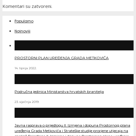
Komentari su zatvoreni.
Popularno
Najnoviji
PROSTORNI PLAN UREĐENJA GRADA METKOVIĆA
14. lipnja 2022.
Područna jedinica Ministarstva hrvatskih branitelja
23. siječnja 2019.
Javna rasprava o prijedlogu II. Izmjena i dopuna Prostornog plana
uređenja Grada Metkovića i Strateške studije procjene utjecaja na