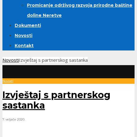
Promicanje održivog razvoja prirodne baštine
doline Neretve
Dokumenti
Novosti
Kontakt
Novosti
Izvještaj s partnerskog sastanka
Novosti
Izvještaj s partnerskog
sastanka
7. veljače 2020.