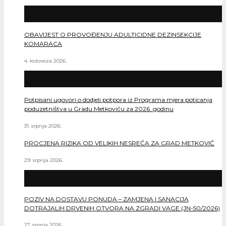
OBAVIJEST O PROVOĐENJU ADULTICIDNE DEZINSEKCIJE
KOMARACA
4. kolovoza 2026.
Potpisani ugovori o dodjeli potpora iz Programa mjera poticanja
poduzetništva u Gradu Metkoviću za 2026. godinu
31. srpnja 2026.
PROCJENA RIZIKA OD VELIKIH NESREĆA ZA GRAD METKOVIĆ
29. srpnja 2026.
POZIV NA DOSTAVU PONUDA – ZAMJENA I SANACIJA
DOTRAJALIH DRVENIH OTVORA NA ZGRADI VAGE (JN-50/2026)
27. srpnja 2026.