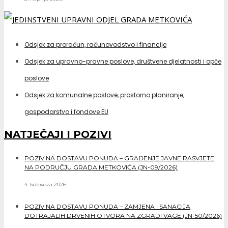
Odsjek za proračun, računovodstvo i financije
Odsjek za upravno-pravne poslove, društvene djelatnosti i opće
poslove
Odsjek za komunalne poslove, prostorno planiranje,
gospodarstvo i fondove EU
NATJEČAJI I POZIVI
POZIV NA DOSTAVU PONUDA – GRAĐENJE JAVNE RASVJETE
NA PODRUČJU GRADA METKOVIĆA (JN-09/2026)
4. kolovoza 2026.
POZIV NA DOSTAVU PONUDA – ZAMJENA I SANACIJA
DOTRAJALIH DRVENIH OTVORA NA ZGRADI VAGE (JN-50/2026)