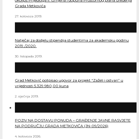
okolipš Prijedloga II. Izmjena i dopuna Prostornog plana uređenja
Grada Metkovića
27. kolovoza 2019.
Natječaj za dodjelu stipendija studentima za akademsku godinu
2019./2020.
30. listopada 2019.
Grad Metković potpisao ugovor za projekt “Zaželi i ostvari” u
vrijednosti 5.329.980,00 kuna
2. siječnja 2019.
POZIV NA DOSTAVU PONUDA – GRAĐENJE JAVNE RASVJETE
NA PODRUČJU GRADA METKOVIĆA (JN-09/2026)
4. kolovoza 2026.