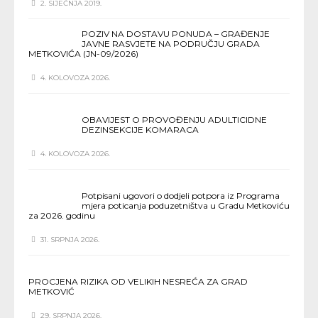
2. SIJEČNJA 2019.
POZIV NA DOSTAVU PONUDA – GRAĐENJE
JAVNE RASVJETE NA PODRUČJU GRADA
METKOVIĆA (JN-09/2026)
4. KOLOVOZA 2026.
OBAVIJEST O PROVOĐENJU ADULTICIDNE
DEZINSEKCIJE KOMARACA
4. KOLOVOZA 2026.
Potpisani ugovori o dodjeli potpora iz Programa
mjera poticanja poduzetništva u Gradu Metkoviću
za 2026. godinu
31. SRPNJA 2026.
PROCJENA RIZIKA OD VELIKIH NESREĆA ZA GRAD
METKOVIĆ
29. SRPNJA 2026.