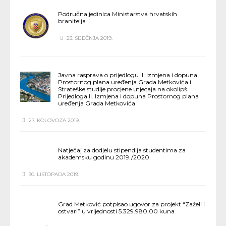
Područna jedinica Ministarstva hrvatskih
branitelja
23. SIJEČNJA 2019.
Javna rasprava o prijedlogu II. Izmjena i dopuna
Prostornog plana uređenja Grada Metkovića i
Strateške studije procjene utjecaja na okolipš
Prijedloga II. Izmjena i dopuna Prostornog plana
uređenja Grada Metkovića
27. KOLOVOZA 2019.
Natječaj za dodjelu stipendija studentima za
akademsku godinu 2019./2020.
30. LISTOPADA 2019.
Grad Metković potpisao ugovor za projekt “Zaželi i
ostvari” u vrijednosti 5.329.980,00 kuna