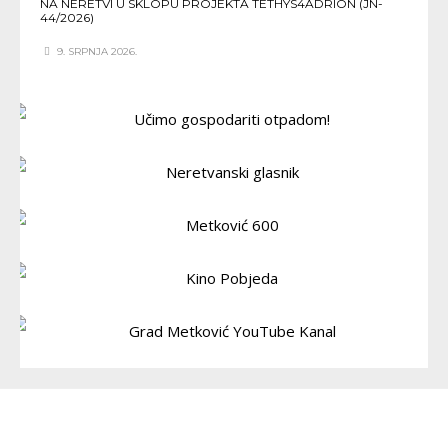
NA NERETVI U SKLOPU PROJEKTA TETHYS4ADRION (JN-
44/2026)
9. SRPNJA 2026.