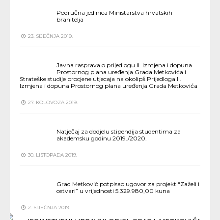
Područna jedinica Ministarstva hrvatskih
branitelja
23. SIJEČNJA 2019.
Javna rasprava o prijedlogu II. Izmjena i dopuna
Prostornog plana uređenja Grada Metkovića i
Strateške studije procjene utjecaja na okolipš Prijedloga II.
Izmjena i dopuna Prostornog plana uređenja Grada Metkovića
27. KOLOVOZA 2019.
Natječaj za dodjelu stipendija studentima za
akademsku godinu 2019./2020.
30. LISTOPADA 2019.
Grad Metković potpisao ugovor za projekt “Zaželi i
ostvari” u vrijednosti 5.329.980,00 kuna
2. SIJEČNJA 2019.