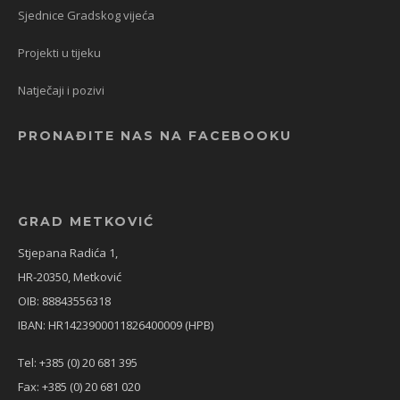
Sjednice Gradskog vijeća
Projekti u tijeku
Natječaji i pozivi
PRONAĐITE NAS NA FACEBOOKU
GRAD METKOVIĆ
Stjepana Radića 1,
HR-20350, Metković
OIB: 88843556318
IBAN: HR1423900011826400009 (HPB)
Tel: +385 (0) 20 681 395
Fax: +385 (0) 20 681 020