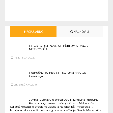
POPULARNO
NAJNOVIJI
PROSTORNI PLAN UREĐENJA GRADA
METKOVIĆA
14. LIPNJA 2022.
Područna jedinica Ministarstva hrvatskih
branitelja
23. SIJEČNJA 2019.
Javna rasprava o prijedlogu II. Izmjena i dopuna
Prostornog plana uređenja Grada Metkovića i
Strateške studije procjene utjecaja na okolipš Prijedloga II.
Izmjena i dopuna Prostornog plana uređenja Grada Metkovića