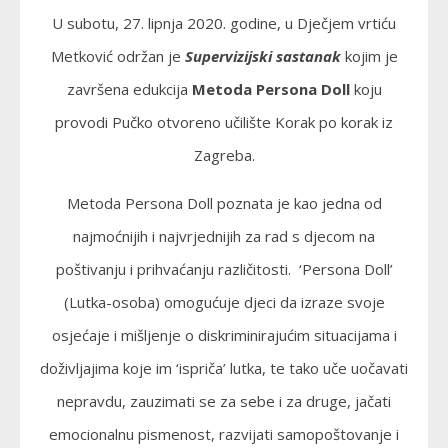
U subotu, 27. lipnja 2020. godine, u Dječjem vrtiću
Metković održan je
Supervizijski sastanak
kojim je
završena edukcija
Metoda Persona Doll
koju
provodi Pučko otvoreno učilište Korak po korak iz
Zagreba.
Metoda Persona Doll poznata je kao jedna od
najmoćnijih i najvrjednijih za rad s djecom na
poštivanju i prihvaćanju različitosti. ‘Persona Doll’
(Lutka-osoba) omogućuje djeci da izraze svoje
osjećaje i mišljenje o diskriminirajućim situacijama i
doživljajima koje im ‘ispriča’ lutka, te tako uče uočavati
nepravdu, zauzimati se za sebe i za druge, jačati
emocionalnu pismenost, razvijati samopoštovanje i