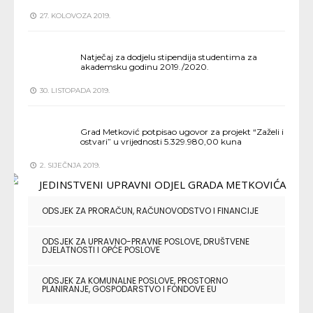
27. KOLOVOZA 2019.
Natječaj za dodjelu stipendija studentima za
akademsku godinu 2019./2020.
30. LISTOPADA 2019.
Grad Metković potpisao ugovor za projekt “Zaželi i
ostvari” u vrijednosti 5.329.980,00 kuna
2. SIJEČNJA 2019.
ODSJEK ZA PRORAČUN, RAČUNOVODSTVO I FINANCIJE
ODSJEK ZA UPRAVNO-PRAVNE POSLOVE, DRUŠTVENE
DJELATNOSTI I OPĆE POSLOVE
ODSJEK ZA KOMUNALNE POSLOVE, PROSTORNO
PLANIRANJE, GOSPODARSTVO I FONDOVE EU