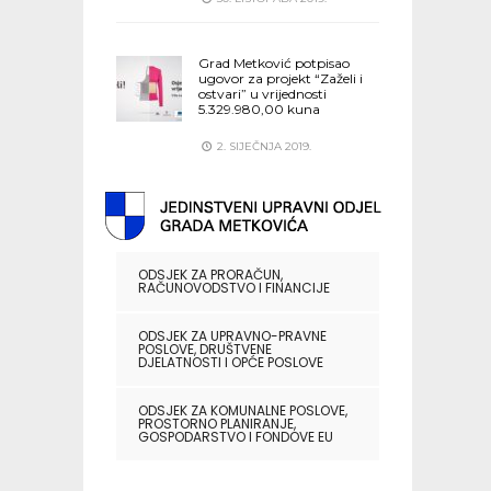
Grad Metković potpisao
ugovor za projekt “Zaželi i
ostvari” u vrijednosti
5.329.980,00 kuna
2. SIJEČNJA 2019.
ODSJEK ZA PRORAČUN,
RAČUNOVODSTVO I FINANCIJE
ODSJEK ZA UPRAVNO-PRAVNE
POSLOVE, DRUŠTVENE
DJELATNOSTI I OPĆE POSLOVE
ODSJEK ZA KOMUNALNE POSLOVE,
PROSTORNO PLANIRANJE,
GOSPODARSTVO I FONDOVE EU