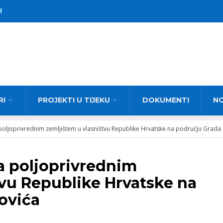
!
RI
PROJEKTI U TIJEKU
DOKUMENTI
N
oljoprivrednim zemljištem u vlasništvu Republike Hrvatske na području Grada
a poljoprivrednim
tvu Republike Hrvatske na
ovića