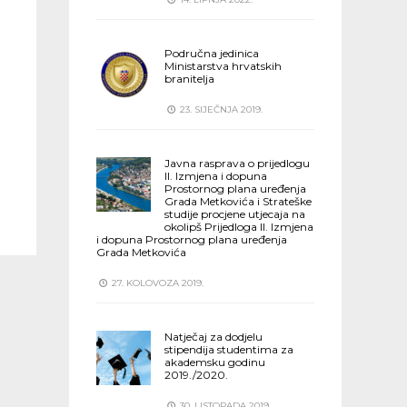
Područna jedinica
Ministarstva hrvatskih
branitelja
23. SIJEČNJA 2019.
Javna rasprava o prijedlogu
II. Izmjena i dopuna
Prostornog plana uređenja
Grada Metkovića i Strateške
studije procjene utjecaja na
okolipš Prijedloga II. Izmjena
i dopuna Prostornog plana uređenja
Grada Metkovića
27. KOLOVOZA 2019.
Natječaj za dodjelu
stipendija studentima za
akademsku godinu
2019./2020.
30. LISTOPADA 2019.