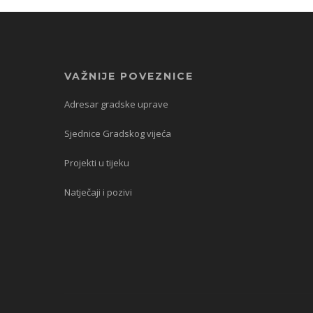
VAŽNIJE POVEZNICE
Adresar gradske uprave
Sjednice Gradskog vijeća
Projekti u tijeku
Natječaji i pozivi