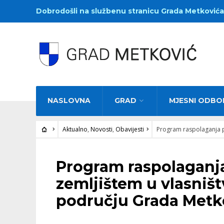
Dobrodošli na službenu stranicu Grada Metkovića
NASLOVNA
GRAD
MJESNI ODBO
Aktualno
,
Novosti
,
Obavijesti
Program raspolaganja p
AKTUALNO
•
NOVOSTI
•
OBAVIJESTI
Program raspolaganj
zemljištem u vlasniš
području Grada Metk