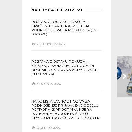
NATJEČAJI I POZIVI
POZIV NA DOSTAVU PONUDA –
GRAĐENJE JAVNE RASVJETE NA
PODRUČJU GRADA METKOVIĆA (JN-
09/2026)
4. KOLOVOZA 2026.
POZIV NA DOSTAVU PONUDA –
ZAMJENA I SANACIJA DOTRAJALIH
DRVENIH OTVORA NA ZGRADI VAGE
(JN-50/2026)
27. SRPNJA 2026.
RANG LISTA JAVNOG POZIVA ZA
PODNOŠENJE PRIJAVA ZA DODJELU
POTPORA IZ PROGRAMA MJERA
POTICANJA PODUZETNIŠTVA U
GRADU METKOVIĆU ZA 2026. GODINU
13. SRPNJA 2026.