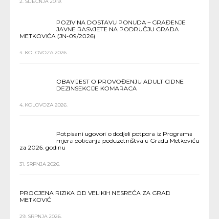
2. SIJEČNJA 2019.
POZIV NA DOSTAVU PONUDA – GRAĐENJE
JAVNE RASVJETE NA PODRUČJU GRADA
METKOVIĆA (JN-09/2026)
4. KOLOVOZA 2026.
OBAVIJEST O PROVOĐENJU ADULTICIDNE
DEZINSEKCIJE KOMARACA
4. KOLOVOZA 2026.
Potpisani ugovori o dodjeli potpora iz Programa
mjera poticanja poduzetništva u Gradu Metkoviću
za 2026. godinu
31. SRPNJA 2026.
PROCJENA RIZIKA OD VELIKIH NESREĆA ZA GRAD
METKOVIĆ
29. SRPNJA 2026.