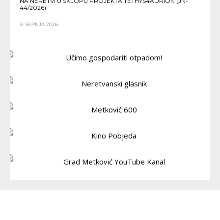
NA NERETVI U SKLOPU PROJEKTA TETHYS4ADRION (JN-
44/2026)
9. SRPNJA 2026.