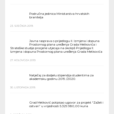
Područna jedinica Ministarstva hrvatskih
branitelja
23. SIJEČNJA 2019.
Javna rasprava o prijedlogu II. Izmjena i dopuna
Prostornog plana uređenja Grada Metkovića i
Strateške studije procjene utjecaja na okolipš Prijedloga II.
Izmjena i dopuna Prostornog plana uređenja Grada Metkovića
27. KOLOVOZA 2019.
Natječaj za dodjelu stipendija studentima za
akademsku godinu 2019./2020.
30. LISTOPADA 2019.
Grad Metković potpisao ugovor za projekt “Zaželi i
ostvari” u vrijednosti 5.329.980,00 kuna