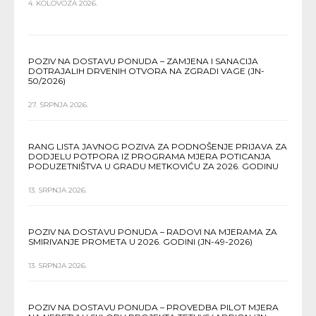
4. KOLOVOZA 2026.
POZIV NA DOSTAVU PONUDA – ZAMJENA I SANACIJA
DOTRAJALIH DRVENIH OTVORA NA ZGRADI VAGE (JN-
50/2026)
27. SRPNJA 2026.
RANG LISTA JAVNOG POZIVA ZA PODNOŠENJE PRIJAVA ZA
DODJELU POTPORA IZ PROGRAMA MJERA POTICANJA
PODUZETNIŠTVA U GRADU METKOVIĆU ZA 2026. GODINU
13. SRPNJA 2026.
POZIV NA DOSTAVU PONUDA – RADOVI NA MJERAMA ZA
SMIRIVANJE PROMETA U 2026. GODINI (JN-49-2026)
13. SRPNJA 2026.
POZIV NA DOSTAVU PONUDA – PROVEDBA PILOT MJERA