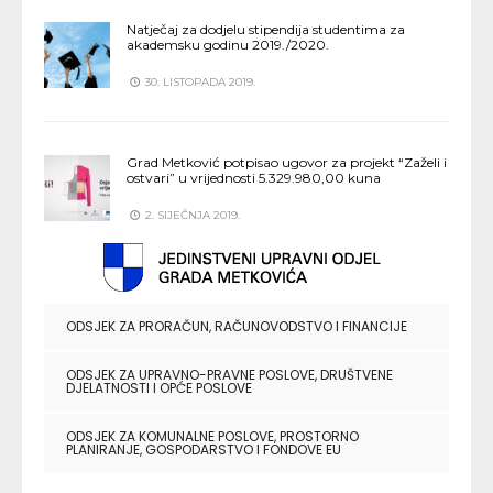
Natječaj za dodjelu stipendija studentima za
akademsku godinu 2019./2020.
30. LISTOPADA 2019.
Grad Metković potpisao ugovor za projekt “Zaželi i
ostvari” u vrijednosti 5.329.980,00 kuna
2. SIJEČNJA 2019.
ODSJEK ZA PRORAČUN, RAČUNOVODSTVO I FINANCIJE
ODSJEK ZA UPRAVNO-PRAVNE POSLOVE, DRUŠTVENE
DJELATNOSTI I OPĆE POSLOVE
ODSJEK ZA KOMUNALNE POSLOVE, PROSTORNO
PLANIRANJE, GOSPODARSTVO I FONDOVE EU