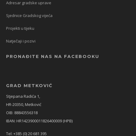
Adresar gradske uprave
Sjednice Gradskog vijeća
Projekti u tijeku
Natječaji i pozivi
PRONAĐITE NAS NA FACEBOOKU
GRAD METKOVIĆ
Stjepana Radića 1,
HR-20350, Metković
OIB: 88843556318
IBAN: HR1423900011826400009 (HPB)
Tel: +385 (0) 20 681 395