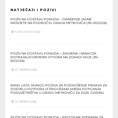
NATJEČAJI I POZIVI
POZIV NA DOSTAVU PONUDA – GRAĐENJE JAVNE
RASVJETE NA PODRUČJU GRADA METKOVIĆA (JN-09/2026)
4. KOLOVOZA 2026.
POZIV NA DOSTAVU PONUDA – ZAMJENA I SANACIJA
DOTRAJALIH DRVENIH OTVORA NA ZGRADI VAGE (JN-
50/2026)
27. SRPNJA 2026.
RANG LISTA JAVNOG POZIVA ZA PODNOŠENJE PRIJAVA ZA
DODJELU POTPORA IZ PROGRAMA MJERA POTICANJA
PODUZETNIŠTVA U GRADU METKOVIĆU ZA 2026. GODINU
13. SRPNJA 2026.
POZIV NA DOSTAVU PONUDA – RADOVI NA MJERAMA ZA