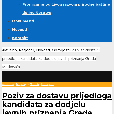
Promicanje održivog razvoja prirodne baštine
doline Neretve
Dokumenti
Novosti
Kontakt
Aktualno
,
Natječaji
,
Novosti
,
Obavijesti
Poziv za dostavu
prijedloga kandidata za dodjelu javnih priznanja Grada
Metkovića
Aktualno
•
Natječaji
•
Novosti
•
Obavijesti
Poziv za dostavu prijedloga
kandidata za dodjelu
javnih priznanja Grada