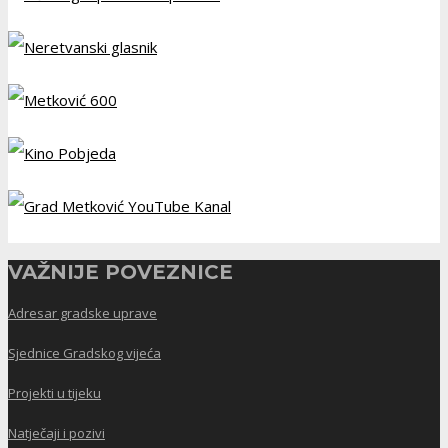
VAŽNIJE POVEZNICE
Adresar gradske uprave
Sjednice Gradskog vijeća
Projekti u tijeku
Natječaji i pozivi