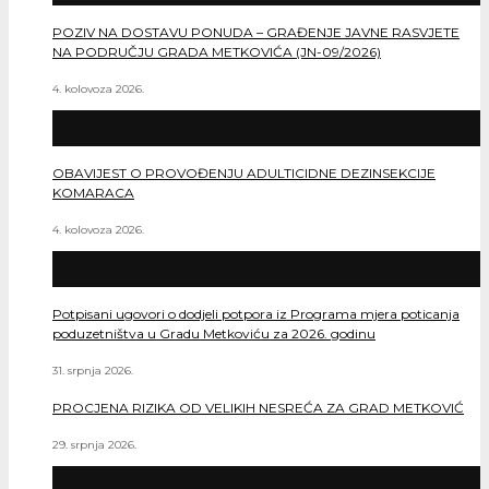
POZIV NA DOSTAVU PONUDA – GRAĐENJE JAVNE RASVJETE
NA PODRUČJU GRADA METKOVIĆA (JN-09/2026)
4. kolovoza 2026.
OBAVIJEST O PROVOĐENJU ADULTICIDNE DEZINSEKCIJE
KOMARACA
4. kolovoza 2026.
Potpisani ugovori o dodjeli potpora iz Programa mjera poticanja
poduzetništva u Gradu Metkoviću za 2026. godinu
31. srpnja 2026.
PROCJENA RIZIKA OD VELIKIH NESREĆA ZA GRAD METKOVIĆ
29. srpnja 2026.