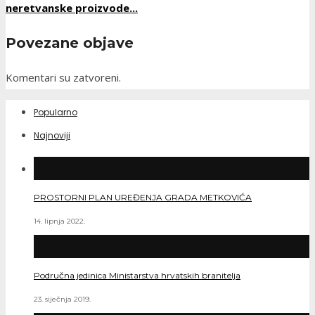
neretvanske proizvode...
Povezane objave
Komentari su zatvoreni.
Popularno
Najnoviji
PROSTORNI PLAN UREĐENJA GRADA METKOVIĆA
14. lipnja 2022.
Područna jedinica Ministarstva hrvatskih branitelja
23. siječnja 2019.