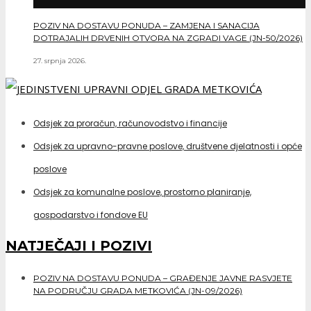
POZIV NA DOSTAVU PONUDA – ZAMJENA I SANACIJA
DOTRAJALIH DRVENIH OTVORA NA ZGRADI VAGE (JN-50/2026)
27. srpnja 2026.
Odsjek za proračun, računovodstvo i financije
Odsjek za upravno-pravne poslove, društvene djelatnosti i opće
poslove
Odsjek za komunalne poslove, prostorno planiranje,
gospodarstvo i fondove EU
NATJEČAJI I POZIVI
POZIV NA DOSTAVU PONUDA – GRAĐENJE JAVNE RASVJETE
NA PODRUČJU GRADA METKOVIĆA (JN-09/2026)