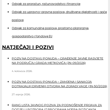
Odsjek za proračun, računovodstvo i financije
Odsjek za upravno-pravne poslove, društvene djelatnosti i opće
poslove
Odsjek za komunalne poslove, prostorno planiranje,
gospodarstvo i fondove EU
NATJEČAJI I POZIVI
POZIV NA DOSTAVU PONUDA – GRAĐENJE JAVNE RASVJETE
NA PODRUČJU GRADA METKOVIĆA (JN-09/2026)
4. kolovoza 2026.
POZIV NA DOSTAVU PONUDA – ZAMJENA I SANACIJA
DOTRAJALIH DRVENIH OTVORA NA ZGRADI VAGE (JN-50/2026)
27. srpnja 2026.
RANG LISTA JAVNOG POZIVA ZA PODNOŠENJE PRIJAVA ZA
DODJELU POTPORA IZ PROGRAMA MJERA POTICANJA