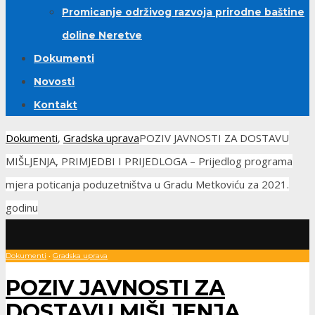
Promicanje održivog razvoja prirodne baštine
doline Neretve
Dokumenti
Novosti
Kontakt
Dokumenti
,
Gradska uprava
POZIV JAVNOSTI ZA DOSTAVU
MIŠLJENJA, PRIMJEDBI I PRIJEDLOGA – Prijedlog programa
mjera poticanja poduzetništva u Gradu Metkoviću za 2021.
godinu
Dokumenti
•
Gradska uprava
POZIV JAVNOSTI ZA
DOSTAVU MIŠLJENJA,