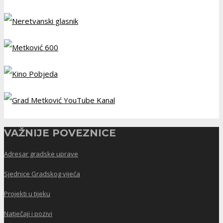
VAŽNIJE POVEZNICE
Adresar gradske uprave
Sjednice Gradskog vijeća
Projekti u tijeku
Natječaji i pozivi