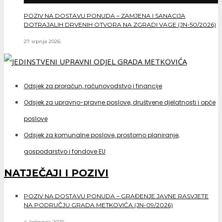
POZIV NA DOSTAVU PONUDA – ZAMJENA I SANACIJA
DOTRAJALIH DRVENIH OTVORA NA ZGRADI VAGE (JN-50/2026)
27. srpnja 2026.
Odsjek za proračun, računovodstvo i financije
Odsjek za upravno-pravne poslove, društvene djelatnosti i opće
poslove
Odsjek za komunalne poslove, prostorno planiranje,
gospodarstvo i fondove EU
NATJEČAJI I POZIVI
POZIV NA DOSTAVU PONUDA – GRAĐENJE JAVNE RASVJETE
NA PODRUČJU GRADA METKOVIĆA (JN-09/2026)
4. kolovoza 2026.