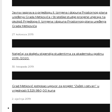
Javna rasprava o prijedlogu II. Izmjena i dopuna Prostornog plana
uređenja Grada Metkovića i Strateške studije procjene utjecaja na
okolipš Prijedloga II. Izmjena i dopuna Prostornog plana uređenja
Grada Metkovića
27. kolovoza 2019.
Natječaj za dodjelu stipendija studentima za akademsku godinu
2019./2020.
30. listopada 2019.
Grad Metković potpisao ugovor za projekt “Zaželi i ostvari” u
vrijednosti 5.329.980,00 kuna
2. siječnja 2019.