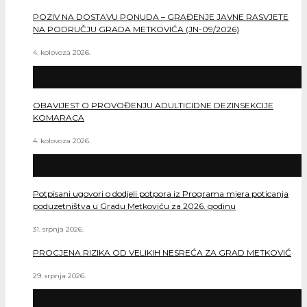
POZIV NA DOSTAVU PONUDA – GRAĐENJE JAVNE RASVJETE
NA PODRUČJU GRADA METKOVIĆA (JN-09/2026)
4. kolovoza 2026.
OBAVIJEST O PROVOĐENJU ADULTICIDNE DEZINSEKCIJE
KOMARACA
4. kolovoza 2026.
Potpisani ugovori o dodjeli potpora iz Programa mjera poticanja
poduzetništva u Gradu Metkoviću za 2026. godinu
31. srpnja 2026.
PROCJENA RIZIKA OD VELIKIH NESREĆA ZA GRAD METKOVIĆ
29. srpnja 2026.