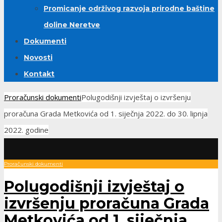
Promicanje održivog razvoja prirodne baštine
doline Neretve
Dokumenti
Novosti
Kontakt
Proračunski dokumenti
Polugodišnji izvještaj o izvršenju
proračuna Grada Metkovića od 1. siječnja 2022. do 30. lipnja
2022. godine
Proračunski dokumenti
Polugodišnji izvještaj o
izvršenju proračuna Grada
Metkovića od 1. siječnja