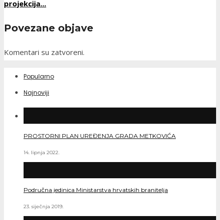
projekcija...
Povezane objave
Komentari su zatvoreni.
Popularno
Najnoviji
PROSTORNI PLAN UREĐENJA GRADA METKOVIĆA
14. lipnja 2022.
Područna jedinica Ministarstva hrvatskih branitelja
23. siječnja 2019.