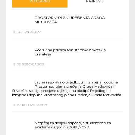
POPULARNO
NAJNOVIJI
PROSTORNI PLAN UREĐENJA GRADA
METKOVIĆA
14. LIPNJA 2022.
Područna jedinica Ministarstva hrvatskih
branitelja
23. SIJEČNJA 2019.
Javna rasprava o prijedlogu II. Izmjena i dopuna
Prostornog plana uređenja Grada Metkovića i
Strateške studije procjene utjecaja na okolipš Prijedloga II.
Izmjena i dopuna Prostornog plana uređenja Grada Metkovića
27. KOLOVOZA 2019.
Natječaj za dodjelu stipendija studentima za
akademsku godinu 2019./2020.