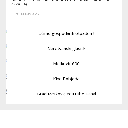
NA NERETVI U SKLOPU PROJEKTA TETHYS4ADRION (JN-
44/2026)
9. SRPNJA 2026.