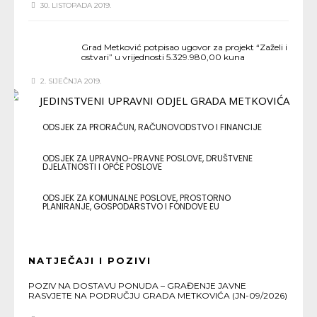
30. LISTOPADA 2019.
Grad Metković potpisao ugovor za projekt “Zaželi i
ostvari” u vrijednosti 5.329.980,00 kuna
2. SIJEČNJA 2019.
ODSJEK ZA PRORAČUN, RAČUNOVODSTVO I FINANCIJE
ODSJEK ZA UPRAVNO-PRAVNE POSLOVE, DRUŠTVENE
DJELATNOSTI I OPĆE POSLOVE
ODSJEK ZA KOMUNALNE POSLOVE, PROSTORNO
PLANIRANJE, GOSPODARSTVO I FONDOVE EU
NATJEČAJI I POZIVI
POZIV NA DOSTAVU PONUDA – GRAĐENJE JAVNE
RASVJETE NA PODRUČJU GRADA METKOVIĆA (JN-09/2026)