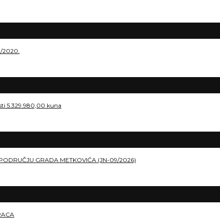
./2020.
osti 5.329.980,00 kuna
PODRUČJU GRADA METKOVIĆA (JN-09/2026)
RACA