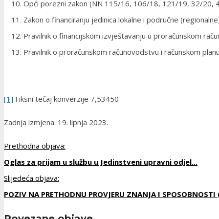
Opći porezni zakon (NN 115/16, 106/18, 121/19, 32/20, 
Zakon o financiranju jedinica lokalne i područne (regiona
Pravilnik o financijskom izvještavanju u proračunskom rač
Pravilnik o proračunskom računovodstvu i računskom plan
[1]
Fiksni tečaj konverzije 7,53450
Zadnja izmjena: 19. lipnja 2023.
Prethodna objava:
Oglas za prijam u službu u Jedinstveni upravni odjel...
Slijedeća objava:
POZIV NA PRETHODNU PROVJERU ZNANJA I SPOSOBNOSTI (
Povezane objave