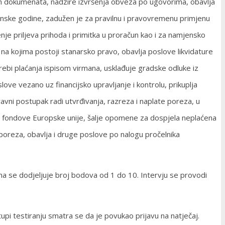
ećih dokumenata, nadzire izvršenja obveza po ugovorima, obavlja
unske godine, zadužen je za pravilnu i pravovremenu primjenu
nje priljeva prihoda i primitka u proračun kao i za namjensko
na kojima postoji stanarsko pravo, obavlja poslove likvidature
rebi plaćanja ispisom virmana, usklađuje gradske odluke iz
ove vezano uz financijsko upravljanje i kontrolu, prikuplja
avni postupak radi utvrđivanja, razreza i naplate poreza, u
 i fondove Europske unije, šalje opomene za dospjela neplaćena
 poreza, obavlja i druge poslove po nalogu pročelnika
ima se dodjeljuje broj bodova od 1 do 10. Intervju se provodi
tupi testiranju smatra se da je povukao prijavu na natječaj.