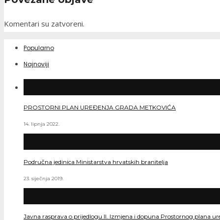
Komentari su zatvoreni.
Popularno
Najnoviji
PROSTORNI PLAN UREĐENJA GRADA METKOVIĆA
14. lipnja 2022.
Područna jedinica Ministarstva hrvatskih branitelja
23. siječnja 2019.
Javna rasprava o prijedlogu II. Izmjena i dopuna Prostornog plana ur