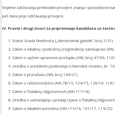
Vrijeme održavanja prethodne provjere znanja i sposobnosti kan
pet dana prije održavanja provjere.
IV. Pravni i drugi izvori za pripremanje kandidata za testir
Statut Grada Metkovića („Neretvanski glasnik“, broj 1/21)
Zakon o lokalnoj i područnoj (regionalnoj) samoupravi (N
Zakon o općem upravnom postupku (NN, broj 47/09, 110
Uredba o uredskom poslovanju (»Narodne novine«, br. 75
Zakon o proračunu (NN, broj 144/21)
Zakon o računovodstvu (NN 78/15, 134/15, 120/16, 116/
Zakon o fiskalnoj odgovornosti (NN 111/18)
Uredba o sastavljanju i predaji Izjave o fiskalnoj odgovorno
Zakon o lokalnim porezima (NN 115/16, 101/17, 114/22)