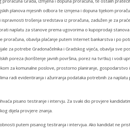
dlog proračuna Grada, izmjena i dopuna proračuna, te ostalih prat
ijskih planova mjesnih odbora te izmjena i dopuna tijekom prorač
i ispravnosti trošenja sredstava iz proračuna, zadužen je za praće
i prati naplatu za stanove prema ugovorima o kupoprodaji stanova 
ebe proračuna, obavlja plaćanje putem Internet bankarstva i po pot
ijale za potrebe Gradonačelnika i Gradskog vijeća, obavlja sve posl
ih poreza (korištenje javnih površina, porez na tvrtku) i vodi upr
sjekom za komunalne poslove, prostorno planiranje, gospodarstvo
lima radi evidentiranja i ažuriranja podataka potrebnih za naplatu
hvaća pisano testiranje i intervju. Za svaki dio provjere kandidat
kog dijela provjere znanja.
obnosti putem pisanog testiranja i intervjua. Ako kandidat ne pris