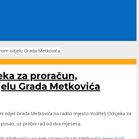
avnom odjelu Grada Metkovića
eka za proračun,
jelu Grada Metkovića
vni odjel Grada Metkovića na radno mjesto Voditelj Odsjeka za
 posao, uz probni rad od dva mjeseca.
ada Metkovića i na web stranici Grada Metkovića
www.grad-