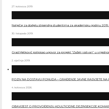
27. kolovoza 2019.
Natječaj za dodjelu stipendija studentima za akademsku godinu 2019
30. listopada 2019.
Grad Metković potpisao ugovor za projekt “Zaželi i ostvari” u vrijedn
2. siječnja 2019.
POZIV NA DOSTAVU PONUDA – GRAĐENJE JAVNE RASVJETE NA 
4. kolovoza 2026.
OBAVIJEST O PROVOĐENJU ADULTICIDNE DEZINSEKCIJE KOMA