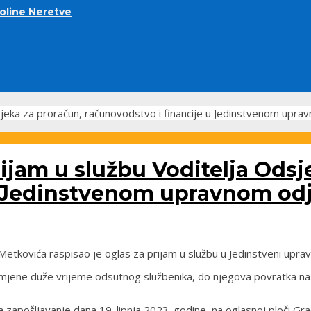
doline Neretve
dsjeka za proračun, računovodstvo i financije u Jedinstvenom upr
rijam u službu Voditelja Odsj
u Jedinstvenom upravnom od
etkovića raspisao je oglas za prijam u službu u Jedinstveni upra
amjene duže vrijeme odsutnog službenika, do njegova povratka na
 zapošljavanje dana 19. lipnja 2023. godine, na oglasnoj ploči Gr