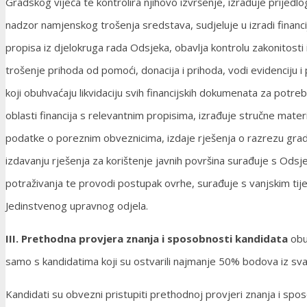
Gradskog vijeća te kontrolira njihovo izvršenje, izrađuje prije
nadzor namjenskog trošenja sredstava, sudjeluje u izradi financ
propisa iz djelokruga rada Odsjeka, obavlja kontrolu zakonitosti 
trošenje prihoda od pomoći, donacija i prihoda, vodi evidenciju 
koji obuhvaćaju likvidaciju svih financijskih dokumenata za potr
oblasti financija s relevantnim propisima, izrađuje stručne mater
podatke o poreznim obveznicima, izdaje rješenja o razrezu gradsk
izdavanju rješenja za korištenje javnih površina surađuje s Od
potraživanja te provodi postupak ovrhe, surađuje s vanjskim tije
Jedinstvenog upravnog odjela.
III. Prethodna provjera znanja i sposobnosti kandidata
obu
samo s kandidatima koji su ostvarili najmanje 50% bodova iz sva
Kandidati su obvezni pristupiti prethodnoj provjeri znanja i spos