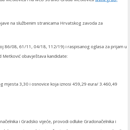
objave na službenim stranicama Hrvatskog zavoda za
roj 86/08, 61/11, 04/18, 112/19) i raspisanog oglasa za prijam u
ad Metković obavještava kandidate:
g mjesta 3,30 i osnovice koja iznosi 459,29 eura/ 3.460,49
načelnika i Gradsko vijeće, provodi odluke Gradonačelnika i