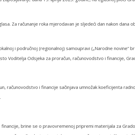
glasa. Za računanje roka mjerodavan je sljedeći dan nakon dana 
lokalnoj i područnoj (regionalnoj) samoupravi („Narodne novine“ b
sto Voditelja Odsjeka za proračun, računovodstvo i financije, Gr
, računovodstvo i financije sačinjava umnožak koeficijenta radno
.
 financije, brine se o pravovremenoj pripremi materijala za Grado