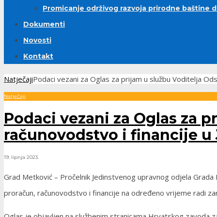
Promicanje održivog razvoja prirodne baštine 
Dokumenti
Novosti
Kontakt
Natječaji
Podaci vezani za Oglas za prijam u službu Voditelja O
Natječaji
Podaci vezani za Oglas za p
računovodstvo i financije 
19. lipnja 2023.
Grad Metković – Pročelnik Jedinstvenog upravnog odjela Grada M
proračun, računovodstvo i financije na određeno vrijeme radi z
Oglas je objavljen na službenim stranicama Hrvatskog zavoda za