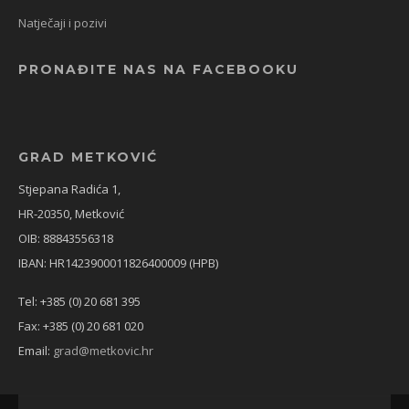
Natječaji i pozivi
PRONAĐITE NAS NA FACEBOOKU
GRAD METKOVIĆ
Stjepana Radića 1,
HR-20350, Metković
OIB: 88843556318
IBAN: HR1423900011826400009 (HPB)
Tel: +385 (0) 20 681 395
Fax: +385 (0) 20 681 020
Email:
grad@metkovic.hr