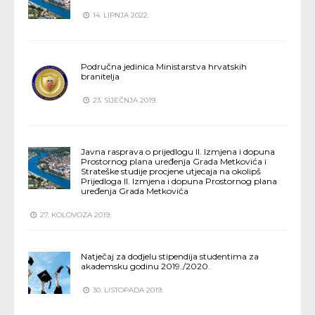
14. LIPNJA 2022.
Područna jedinica Ministarstva hrvatskih
branitelja
23. SIJEČNJA 2019.
Javna rasprava o prijedlogu II. Izmjena i dopuna
Prostornog plana uređenja Grada Metkovića i
Strateške studije procjene utjecaja na okolipš
Prijedloga II. Izmjena i dopuna Prostornog plana
uređenja Grada Metkovića
27. KOLOVOZA 2019.
Natječaj za dodjelu stipendija studentima za
akademsku godinu 2019./2020.
30. LISTOPADA 2019.