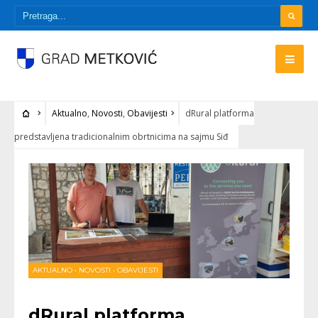
Aktualno
,
Novosti
,
Obavijesti
dRural platforma
predstavljena tradicionalnim obrtnicima na sajmu Siđ
AKTUALNO
•
NOVOSTI
•
OBAVIJESTI
dRural platforma