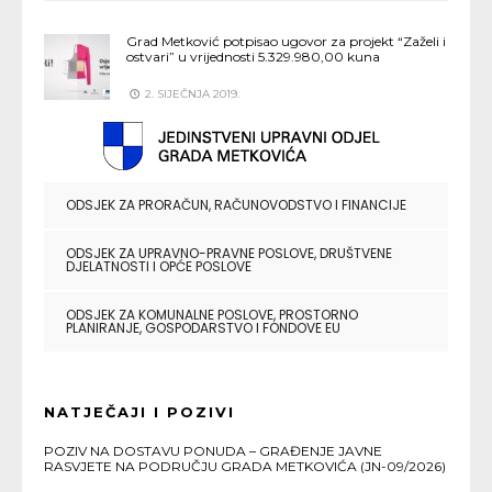
Grad Metković potpisao ugovor za projekt “Zaželi i
ostvari” u vrijednosti 5.329.980,00 kuna
2. SIJEČNJA 2019.
ODSJEK ZA PRORAČUN, RAČUNOVODSTVO I FINANCIJE
ODSJEK ZA UPRAVNO-PRAVNE POSLOVE, DRUŠTVENE
DJELATNOSTI I OPĆE POSLOVE
ODSJEK ZA KOMUNALNE POSLOVE, PROSTORNO
PLANIRANJE, GOSPODARSTVO I FONDOVE EU
NATJEČAJI I POZIVI
POZIV NA DOSTAVU PONUDA – GRAĐENJE JAVNE
RASVJETE NA PODRUČJU GRADA METKOVIĆA (JN-09/2026)