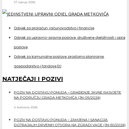
27. srpnja 2026.
Odsjek za proračun, računovodstvo i financije
Odsjek za upravno-pravne poslove, društvene djelatnosti i opće
poslove
Odsjek za komunalne poslove, prostorno planiranje,
gospodarstvo i fondove EU
NATJEČAJI I POZIVI
POZIV NA DOSTAVU PONUDA – GRAĐENJE JAVNE RASVJETE
NA PODRUČJU GRADA METKOVIĆA (JN-09/2026)
4. kolovoza 2026.
POZIV NA DOSTAVU PONUDA – ZAMJENA I SANACIJA
DOTRAJALIH DRVENIH OTVORA NA ZGRADI VAGE (JN-50/2026)