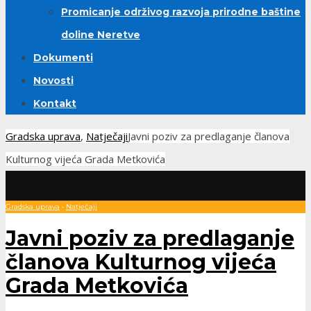
Promicanje održivog razvoja prirodne baštine
doline Neretve
Dokumenti
Novosti
Kontakt
Gradska uprava
,
Natječaji
Javni poziv za predlaganje članova
Kulturnog vijeća Grada Metkovića
Gradska uprava
•
Natječaji
Javni poziv za predlaganje
članova Kulturnog vijeća
Grada Metkovića