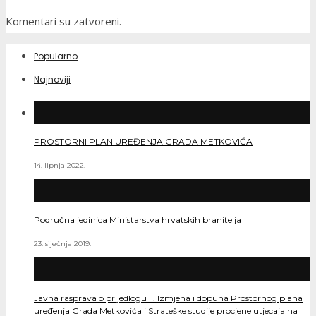
Komentari su zatvoreni.
Popularno
Najnoviji
PROSTORNI PLAN UREĐENJA GRADA METKOVIĆA
14. lipnja 2022.
Područna jedinica Ministarstva hrvatskih branitelja
23. siječnja 2019.
Javna rasprava o prijedlogu II. Izmjena i dopuna Prostornog plana
uređenja Grada Metkovića i Strateške studije procjene utjecaja na