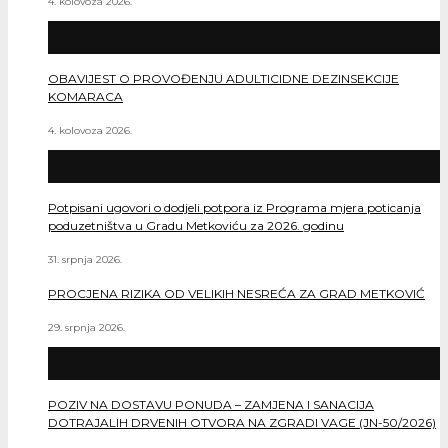
4. kolovoza 2026.
OBAVIJEST O PROVOĐENJU ADULTICIDNE DEZINSEKCIJE
KOMARACA
4. kolovoza 2026.
Potpisani ugovori o dodjeli potpora iz Programa mjera poticanja
poduzetništva u Gradu Metkoviću za 2026. godinu
31. srpnja 2026.
PROCJENA RIZIKA OD VELIKIH NESREĆA ZA GRAD METKOVIĆ
29. srpnja 2026.
POZIV NA DOSTAVU PONUDA – ZAMJENA I SANACIJA
DOTRAJALIH DRVENIH OTVORA NA ZGRADI VAGE (JN-50/2026)