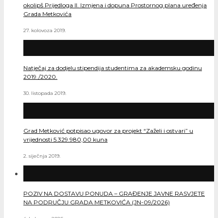
okolipš Prijedloga II. Izmjena i dopuna Prostornog plana uređenja
Grada Metkovića
27. kolovoza 2019.
Natječaj za dodjelu stipendija studentima za akademsku godinu
2019./2020.
30. listopada 2019.
Grad Metković potpisao ugovor za projekt “Zaželi i ostvari” u
vrijednosti 5.329.980,00 kuna
2. siječnja 2019.
POZIV NA DOSTAVU PONUDA – GRAĐENJE JAVNE RASVJETE
NA PODRUČJU GRADA METKOVIĆA (JN-09/2026)