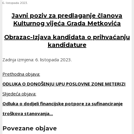
6. listopada 2023.
Javni poziv za predlaganje članova
Kulturnog vijeća Grada Metkovića
Obrazac-Izjava kandidata o prihvaćanju
kandidature
Zadnja izmjena: 6. listopada 2023.
Prethodna objava:
ODLUKA O DONOŠENJU UPU POSLOVNE ZONE METERIZI
Slijedeća objava:
Odluka o dodjeli financijske potpore za sufinanciranje
troškova stanovanja...
Povezane objave