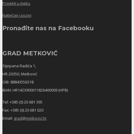
Projekti u tijeku
Natječaji i pozivi
Pronađite nas na Facebooku
GRAD METKOVIĆ
Stjepana Radića 1,
HR-20350, Metković
OIB: 88843556318
IBAN: HR1423900011826400009 (HPB)
Tel: +385 (0) 20 681 395
Fax: +385 (0) 20 681 020
Email:
grad@metkovic.hr