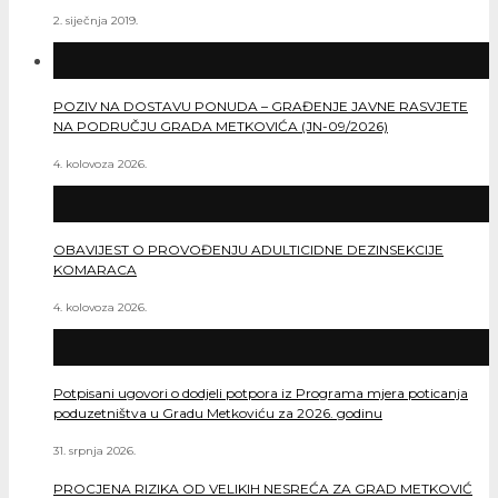
2. siječnja 2019.
POZIV NA DOSTAVU PONUDA – GRAĐENJE JAVNE RASVJETE
NA PODRUČJU GRADA METKOVIĆA (JN-09/2026)
4. kolovoza 2026.
OBAVIJEST O PROVOĐENJU ADULTICIDNE DEZINSEKCIJE
KOMARACA
4. kolovoza 2026.
Potpisani ugovori o dodjeli potpora iz Programa mjera poticanja
poduzetništva u Gradu Metkoviću za 2026. godinu
31. srpnja 2026.
PROCJENA RIZIKA OD VELIKIH NESREĆA ZA GRAD METKOVIĆ