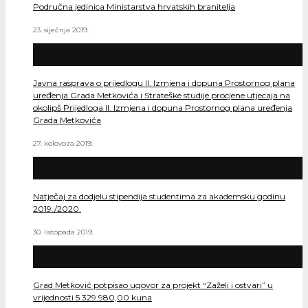
Područna jedinica Ministarstva hrvatskih branitelja
23. siječnja 2019.
Javna rasprava o prijedlogu II. Izmjena i dopuna Prostornog plana
uređenja Grada Metkovića i Strateške studije procjene utjecaja na
okolipš Prijedloga II. Izmjena i dopuna Prostornog plana uređenja
Grada Metkovića
27. kolovoza 2019.
Natječaj za dodjelu stipendija studentima za akademsku godinu
2019./2020.
30. listopada 2019.
Grad Metković potpisao ugovor za projekt “Zaželi i ostvari” u
vrijednosti 5.329.980,00 kuna