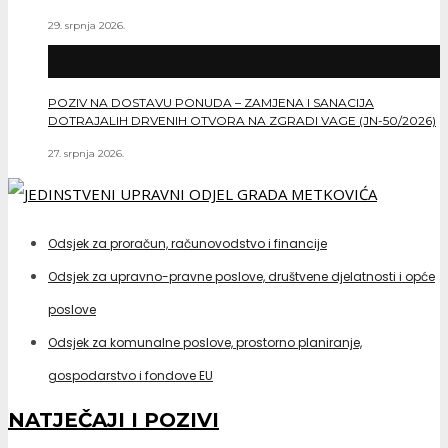
29. srpnja 2026.
POZIV NA DOSTAVU PONUDA – ZAMJENA I SANACIJA
DOTRAJALIH DRVENIH OTVORA NA ZGRADI VAGE (JN-50/2026)
27. srpnja 2026.
Odsjek za proračun, računovodstvo i financije
Odsjek za upravno-pravne poslove, društvene djelatnosti i opće
poslove
Odsjek za komunalne poslove, prostorno planiranje,
gospodarstvo i fondove EU
NATJEČAJI I POZIVI