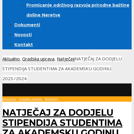
Promicanje održivog razvoja prirodne baštine
doline Neretve
Dokumenti
Novosti
Kontakt
Aktualno
,
Gradska uprava
,
Natječaji
NATJEČAJ ZA DODJELU
STIPENDIJA STUDENTIMA ZA AKADEMSKU GODINU
2023./2024.
Aktualno
•
Gradska uprava
•
Natječaji
NATJEČAJ ZA DODJELU
STIPENDIJA STUDENTIMA
ZA AKADEMSKU GODINU