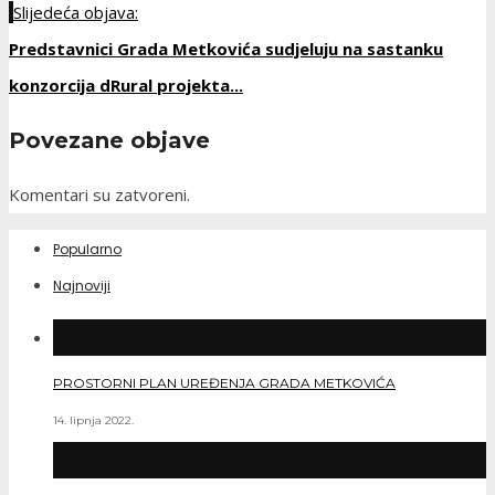
Slijedeća objava:
Predstavnici Grada Metkovića sudjeluju na sastanku
konzorcija dRural projekta...
Povezane objave
Komentari su zatvoreni.
Popularno
Najnoviji
PROSTORNI PLAN UREĐENJA GRADA METKOVIĆA
14. lipnja 2022.