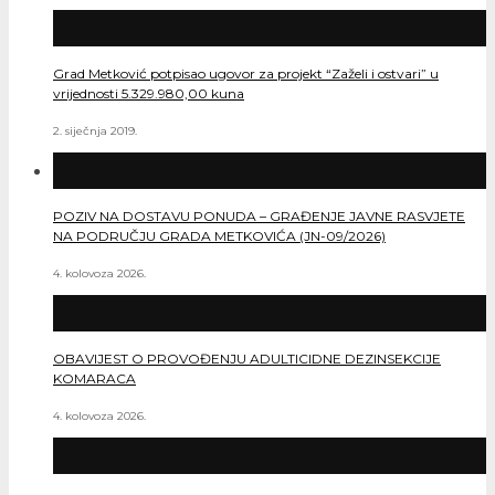
Grad Metković potpisao ugovor za projekt “Zaželi i ostvari” u
vrijednosti 5.329.980,00 kuna
2. siječnja 2019.
POZIV NA DOSTAVU PONUDA – GRAĐENJE JAVNE RASVJETE
NA PODRUČJU GRADA METKOVIĆA (JN-09/2026)
4. kolovoza 2026.
OBAVIJEST O PROVOĐENJU ADULTICIDNE DEZINSEKCIJE
KOMARACA
4. kolovoza 2026.