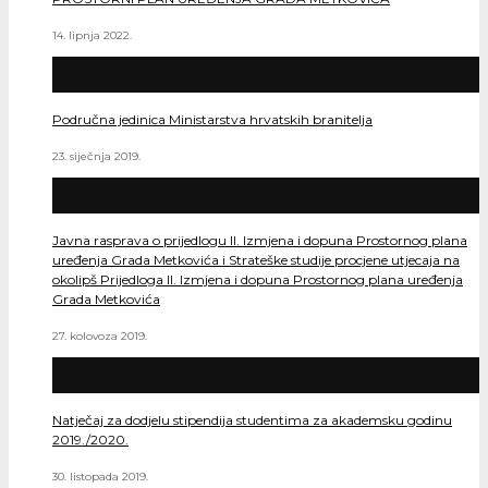
14. lipnja 2022.
Područna jedinica Ministarstva hrvatskih branitelja
23. siječnja 2019.
Javna rasprava o prijedlogu II. Izmjena i dopuna Prostornog plana
uređenja Grada Metkovića i Strateške studije procjene utjecaja na
okolipš Prijedloga II. Izmjena i dopuna Prostornog plana uređenja
Grada Metkovića
27. kolovoza 2019.
Natječaj za dodjelu stipendija studentima za akademsku godinu
2019./2020.
30. listopada 2019.