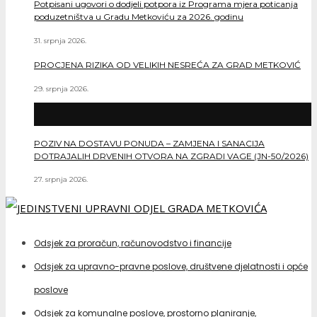
Potpisani ugovori o dodjeli potpora iz Programa mjera poticanja
poduzetništva u Gradu Metkoviću za 2026. godinu
31. srpnja 2026.
PROCJENA RIZIKA OD VELIKIH NESREĆA ZA GRAD METKOVIĆ
29. srpnja 2026.
POZIV NA DOSTAVU PONUDA – ZAMJENA I SANACIJA
DOTRAJALIH DRVENIH OTVORA NA ZGRADI VAGE (JN-50/2026)
27. srpnja 2026.
Odsjek za proračun, računovodstvo i financije
Odsjek za upravno-pravne poslove, društvene djelatnosti i opće
poslove
Odsjek za komunalne poslove, prostorno planiranje,