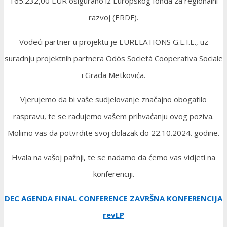
165.232,00 EUR osigurano iz Europskog fonda za regionalni
razvoj (ERDF).
Vodeći partner u projektu je EURELATIONS G.E.I.E., uz
suradnju projektnih partnera Odòs Società Cooperativa Sociale
i Grada Metkovića.
Vjerujemo da bi vaše sudjelovanje značajno obogatilo
raspravu, te se radujemo vašem prihvaćanju ovog poziva.
Molimo vas da potvrdite svoj dolazak do 22.10.2024. godine.
Hvala na vašoj pažnji, te se nadamo da ćemo vas vidjeti na
konferenciji.
DEC AGENDA FINAL CONFERENCE ZAVRŠNA KONFERENCIJA
revLP