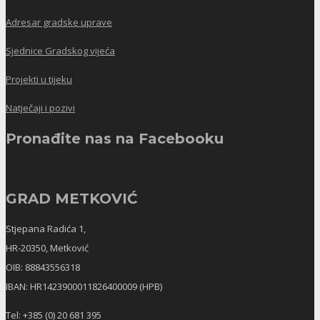
Adresar gradske uprave
Sjednice Gradskog vijeća
Projekti u tijeku
Natječaji i pozivi
Pronađite nas na Facebooku
GRAD METKOVIĆ
Stjepana Radića 1,
HR-20350, Metković
OIB: 88843556318
IBAN: HR1423900011826400009 (HPB)
Tel: +385 (0) 20 681 395