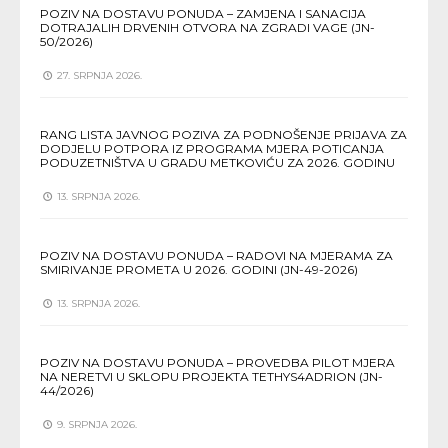
POZIV NA DOSTAVU PONUDA – ZAMJENA I SANACIJA
DOTRAJALIH DRVENIH OTVORA NA ZGRADI VAGE (JN-
50/2026)
27. SRPNJA 2026.
RANG LISTA JAVNOG POZIVA ZA PODNOŠENJE PRIJAVA ZA
DODJELU POTPORA IZ PROGRAMA MJERA POTICANJA
PODUZETNIŠTVA U GRADU METKOVIĆU ZA 2026. GODINU
13. SRPNJA 2026.
POZIV NA DOSTAVU PONUDA – RADOVI NA MJERAMA ZA
SMIRIVANJE PROMETA U 2026. GODINI (JN-49-2026)
13. SRPNJA 2026.
POZIV NA DOSTAVU PONUDA – PROVEDBA PILOT MJERA
NA NERETVI U SKLOPU PROJEKTA TETHYS4ADRION (JN-
44/2026)
9. SRPNJA 2026.