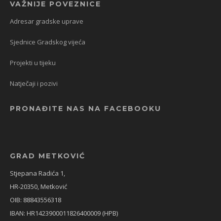
VAŽNIJE POVEZNICE
Adresar gradske uprave
Sjednice Gradskog vijeća
Projekti u tijeku
Natječaji i pozivi
PRONAĐITE NAS NA FACEBOOKU
GRAD METKOVIĆ
Stjepana Radića 1,
HR-20350, Metković
OIB: 88843556318
IBAN: HR1423900011826400009 (HPB)