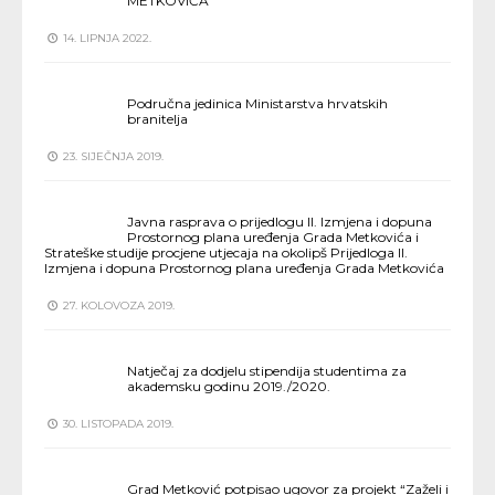
METKOVIĆA
14. LIPNJA 2022.
Područna jedinica Ministarstva hrvatskih
branitelja
23. SIJEČNJA 2019.
Javna rasprava o prijedlogu II. Izmjena i dopuna
Prostornog plana uređenja Grada Metkovića i
Strateške studije procjene utjecaja na okolipš Prijedloga II.
Izmjena i dopuna Prostornog plana uređenja Grada Metkovića
27. KOLOVOZA 2019.
Natječaj za dodjelu stipendija studentima za
akademsku godinu 2019./2020.
30. LISTOPADA 2019.
Grad Metković potpisao ugovor za projekt “Zaželi i