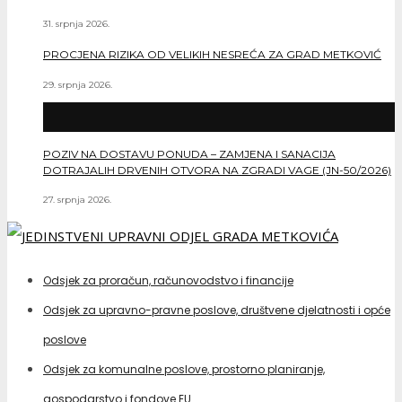
31. srpnja 2026.
PROCJENA RIZIKA OD VELIKIH NESREĆA ZA GRAD METKOVIĆ
29. srpnja 2026.
POZIV NA DOSTAVU PONUDA – ZAMJENA I SANACIJA
DOTRAJALIH DRVENIH OTVORA NA ZGRADI VAGE (JN-50/2026)
27. srpnja 2026.
Odsjek za proračun, računovodstvo i financije
Odsjek za upravno-pravne poslove, društvene djelatnosti i opće
poslove
Odsjek za komunalne poslove, prostorno planiranje,
gospodarstvo i fondove EU