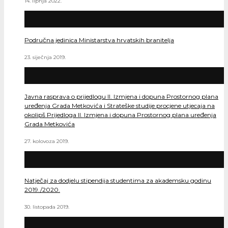
14. lipnja 2022.
Područna jedinica Ministarstva hrvatskih branitelja
23. siječnja 2019.
Javna rasprava o prijedlogu II. Izmjena i dopuna Prostornog plana
uređenja Grada Metkovića i Strateške studije procjene utjecaja na
okolipš Prijedloga II. Izmjena i dopuna Prostornog plana uređenja
Grada Metkovića
27. kolovoza 2019.
Natječaj za dodjelu stipendija studentima za akademsku godinu
2019./2020.
30. listopada 2019.