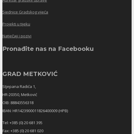
Adresar gradske uprave
Sjednice Gradskog vijeća
Projekti u tijeku
Natječaji i pozivi
Pronađite nas na Facebooku
GRAD METKOVIĆ
Stjepana Radića 1,
HR-20350, Metković
OIB: 88843556318
IBAN: HR1423900011826400009 (HPB)
Tel: +385 (0) 20 681 395
Fax: +385 (0) 20 681 020