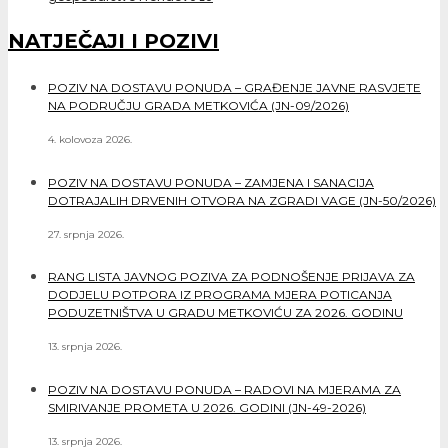
NATJEČAJI I POZIVI
POZIV NA DOSTAVU PONUDA – GRAĐENJE JAVNE RASVJETE
NA PODRUČJU GRADA METKOVIĆA (JN-09/2026)
4. kolovoza 2026.
POZIV NA DOSTAVU PONUDA – ZAMJENA I SANACIJA
DOTRAJALIH DRVENIH OTVORA NA ZGRADI VAGE (JN-50/2026)
27. srpnja 2026.
RANG LISTA JAVNOG POZIVA ZA PODNOŠENJE PRIJAVA ZA
DODJELU POTPORA IZ PROGRAMA MJERA POTICANJA
PODUZETNIŠTVA U GRADU METKOVIĆU ZA 2026. GODINU
13. srpnja 2026.
POZIV NA DOSTAVU PONUDA – RADOVI NA MJERAMA ZA
SMIRIVANJE PROMETA U 2026. GODINI (JN-49-2026)
13. srpnja 2026.