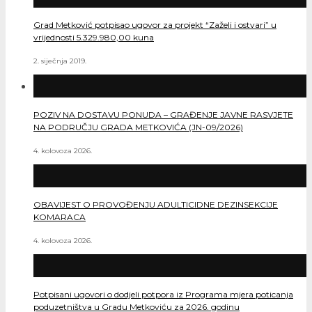
Grad Metković potpisao ugovor za projekt “Zaželi i ostvari” u
vrijednosti 5.329.980,00 kuna
2. siječnja 2019.
POZIV NA DOSTAVU PONUDA – GRAĐENJE JAVNE RASVJETE
NA PODRUČJU GRADA METKOVIĆA (JN-09/2026)
4. kolovoza 2026.
OBAVIJEST O PROVOĐENJU ADULTICIDNE DEZINSEKCIJE
KOMARACA
4. kolovoza 2026.
Potpisani ugovori o dodjeli potpora iz Programa mjera poticanja
poduzetništva u Gradu Metkoviću za 2026. godinu