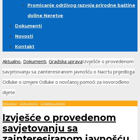
Promicanje održivog razvoja prirodne baštine
doline Neretve
Dokumenti
Novosti
Kontakt
Aktualno
,
Dokumenti
,
Gradska uprava
Izvješće o provedenom
savjetovanju sa zainteresiranom javnošću o Nacrtu prijedloga
Odluke o izmjeni Odluke o novčanoj pomoći za novorođeno
dijete
Aktualno
•
Dokumenti
•
Gradska uprava
Izvješće o provedenom
savjetovanju sa
zainteresiranom javnošću