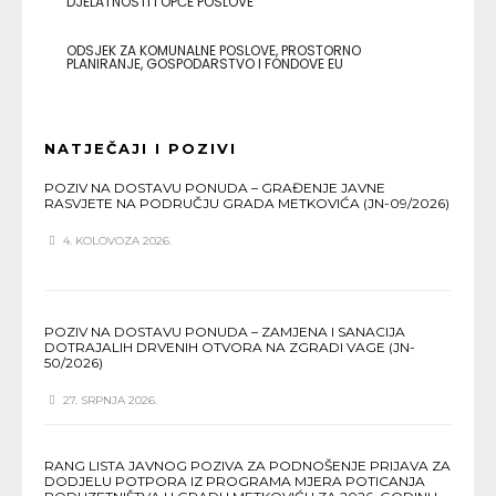
DJELATNOSTI I OPĆE POSLOVE
ODSJEK ZA KOMUNALNE POSLOVE, PROSTORNO
PLANIRANJE, GOSPODARSTVO I FONDOVE EU
NATJEČAJI I POZIVI
POZIV NA DOSTAVU PONUDA – GRAĐENJE JAVNE
RASVJETE NA PODRUČJU GRADA METKOVIĆA (JN-09/2026)
4. KOLOVOZA 2026.
POZIV NA DOSTAVU PONUDA – ZAMJENA I SANACIJA
DOTRAJALIH DRVENIH OTVORA NA ZGRADI VAGE (JN-
50/2026)
27. SRPNJA 2026.
RANG LISTA JAVNOG POZIVA ZA PODNOŠENJE PRIJAVA ZA
DODJELU POTPORA IZ PROGRAMA MJERA POTICANJA