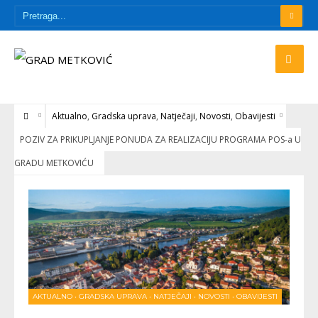
Aktualno
,
Gradska uprava
,
Natječaji
,
Novosti
,
Obavijesti
POZIV ZA PRIKUPLJANJE PONUDA ZA REALIZACIJU PROGRAMA POS-a U
GRADU METKOVIĆU
AKTUALNO
•
GRADSKA UPRAVA
•
NATJEČAJI
•
NOVOSTI
•
OBAVIJESTI