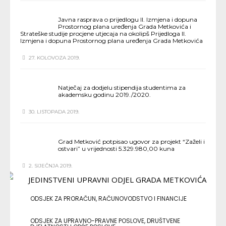
Javna rasprava o prijedlogu II. Izmjena i dopuna
Prostornog plana uređenja Grada Metkovića i
Strateške studije procjene utjecaja na okolipš Prijedloga II.
Izmjena i dopuna Prostornog plana uređenja Grada Metkovića
27. KOLOVOZA 2019.
Natječaj za dodjelu stipendija studentima za
akademsku godinu 2019./2020.
30. LISTOPADA 2019.
Grad Metković potpisao ugovor za projekt “Zaželi i
ostvari” u vrijednosti 5.329.980,00 kuna
2. SIJEČNJA 2019.
ODSJEK ZA PRORAČUN, RAČUNOVODSTVO I FINANCIJE
ODSJEK ZA UPRAVNO-PRAVNE POSLOVE, DRUŠTVENE