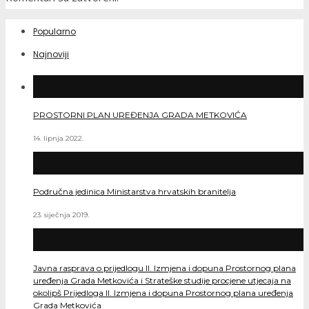
Popularno
Najnoviji
PROSTORNI PLAN UREĐENJA GRADA METKOVIĆA
14. lipnja 2022.
Područna jedinica Ministarstva hrvatskih branitelja
23. siječnja 2019.
Javna rasprava o prijedlogu II. Izmjena i dopuna Prostornog plana
uređenja Grada Metkovića i Strateške studije procjene utjecaja na
okolipš Prijedloga II. Izmjena i dopuna Prostornog plana uređenja
Grada Metkovića