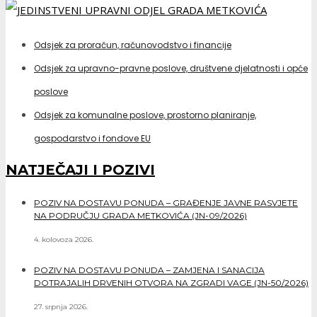
Odsjek za proračun, računovodstvo i financije
Odsjek za upravno-pravne poslove, društvene djelatnosti i opće
poslove
Odsjek za komunalne poslove, prostorno planiranje,
gospodarstvo i fondove EU
NATJEČAJI I POZIVI
POZIV NA DOSTAVU PONUDA – GRAĐENJE JAVNE RASVJETE
NA PODRUČJU GRADA METKOVIĆA (JN-09/2026)
4. kolovoza 2026.
POZIV NA DOSTAVU PONUDA – ZAMJENA I SANACIJA
DOTRAJALIH DRVENIH OTVORA NA ZGRADI VAGE (JN-50/2026)
27. srpnja 2026.