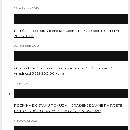
27. kolovoza 2019.
Natječaj za dodjelu stipendija studentima za akademsku godinu
2019./2020.
30. listopada 2019.
Grad Metković potpisao ugovor za projekt “Zaželi i ostvari” u
vrijednosti 5.329.980,00 kuna
2. siječnja 2019.
POZIV NA DOSTAVU PONUDA – GRAĐENJE JAVNE RASVJETE
NA PODRUČJU GRADA METKOVIĆA (JN-09/2026)
4. kolovoza 2026.