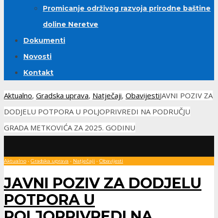
Promicanje održivog razvoja prirodne baštine
doline Neretve
Dokumenti
Novosti
Kontakt
Aktualno
,
Gradska uprava
,
Natječaji
,
Obavijesti
JAVNI POZIV ZA
DODJELU POTPORA U POLJOPRIVREDI NA PODRUČJU
GRADA METKOVIĆA ZA 2025. GODINU
Aktualno
•
Gradska uprava
•
Natječaji
•
Obavijesti
JAVNI POZIV ZA DODJELU
POTPORA U
POLJOPRIVREDI NA