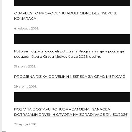
OBAVIJEST O PROVOĐENJU ADULTICIDNE DEZINSEKCIJE
KOMARACA
4. kolovoza 2026.
Potpisani ugovori o dodjeli potpora iz Programa mjera poticanja
poduzetništva u Gradu Metkoviću za 2026. godinu
31. srpnja 2026.
PROCJENA RIZIKA OD VELIKIH NESREĆA ZA GRAD METKOVIĆ
29. srpnja 2026.
POZIV NA DOSTAVU PONUDA – ZAMJENA I SANACIJA
DOTRAJALIH DRVENIH OTVORA NA ZGRADI VAGE (JN-50/2026)
27. srpnja 2026.