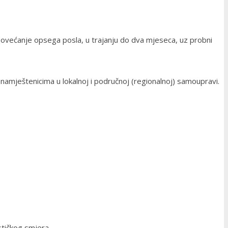
– povećanje opsega posla, u trajanju do dva mjeseca, uz probni
namještenicima u lokalnoj i područnoj (regionalnoj) samoupravi.
ističkog smjera,