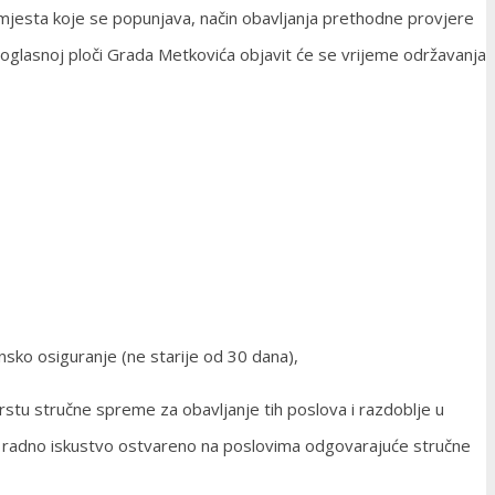
mjesta koje se popunjava, način obavljanja prethodne provjere
 i oglasnoj ploči Grada Metkovića objavit će se vrijeme održavanja
insko osiguranje (ne starije od 30 dana),
rstu stručne spreme za obavljanje tih poslova i razdoblje u
je radno iskustvo ostvareno na poslovima odgovarajuće stručne