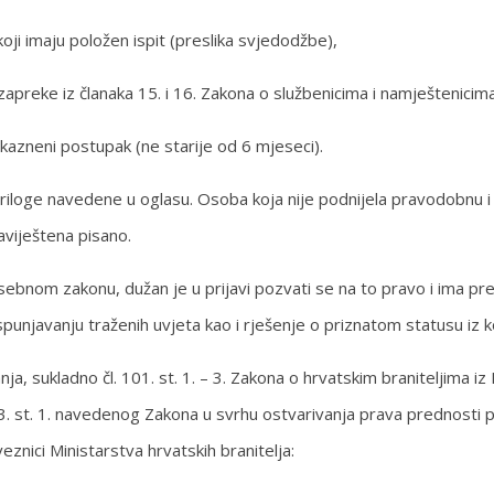
i imaju položen ispit (preslika svjedodžbe),
apreke iz članaka 15. i 16. Zakona o službenicima i namještenicima
kazneni postupak (ne starije od 6 mjeseci).
loge navedene u oglasu. Osoba koja nije podnijela pravodobnu i ur
aviještena pisano.
sebnom zakonu, dužan je u prijavi pozvati se na to pravo i ima 
 ispunjavanju traženih uvjeta kao i rješenje o priznatom statusu i
ja, sukladno čl. 101. st. 1. – 3. Zakona o hrvatskim braniteljima i
3. st. 1. navedenog Zakona u svrhu ostvarivanja prava prednosti 
znici Ministarstva hrvatskih branitelja: