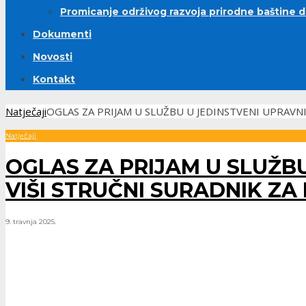
Promicanje održivog razvoja prirodne baštine 
Dokumenti
Novosti
Kontakt
Natječaji
OGLAS ZA PRIJAM U SLUŽBU U JEDINSTVENI UPRAVN
Natječaji
OGLAS ZA PRIJAM U SLUŽB
VIŠI STRUČNI SURADNIK Z
9. travnja 2025.