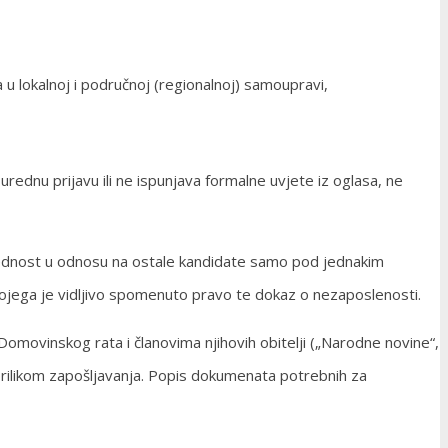
 u lokalnoj i područnoj (regionalnoj) samoupravi,
ednu prijavu ili ne ispunjava formalne uvjete iz oglasa, ne
prednost u odnosu na ostale kandidate samo pod jednakim
z kojega je vidljivo spomenuto pravo te dokaz o nezaposlenosti.
z Domovinskog rata i članovima njihovih obitelji („Narodne novine“,
prilikom zapošljavanja. Popis dokumenata potrebnih za