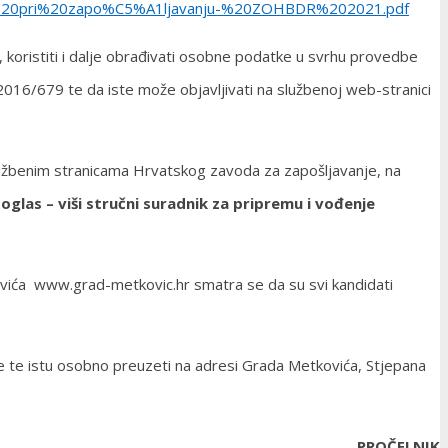
osti%20pri%20zapo%C5%A1ljavanju-%20ZOHBDR%202021.pdf
i, koristiti i dalje obrađivati osobne podatke u svrhu provedbe
016/679 te da iste može objavljivati na službenoj web-stranici
užbenim stranicama Hrvatskog zavoda za zapošljavanje, na
 oglas –
viši stručni suradnik za pripremu i vođenje
kovića www.grad-metkovic.hr smatra se da su svi kandidati
je te istu osobno preuzeti na adresi Grada Metkovića, Stjepana
PROČELNIK