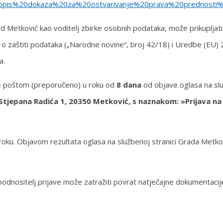
kola//popis%20dokaza%20za%20ostvarivanje%20prava%20predn
Grad Metković kao voditelj zbirke osobnih podataka, može prikupljat
zaštiti podataka („Narodne novine“, broj 42/18) i Uredbe (EU) 2
a.
 se poštom (preporučeno) u roku od
8 dana
od objave oglasa na sl
tjepana Radića 1, 20350 Metković, s naznakom: »Prijava na
m roku. Objavom rezultata oglasa na službenoj stranici Grada Met
, podnositelj prijave može zatražiti povrat natječajne dokumentaci