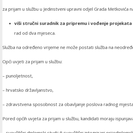
za prijam u službu u Jedinstveni upravni odjel Grada Metkovića 
viši stručni suradnik za pripremu i vođenje projekata
rad od dva mjeseca.
Služba na određeno vrijeme ne može postati služba na neodređeno
Opći uvjeti za prijam u službu:
– punoljetnost,
– hrvatsko državljanstvo,
– zdravstvena sposobnost za obavljanje poslova radnog mjesta
Pored općih uvjeta za prijam u službu, kandidati moraju ispunjav
– sveučilišni diplomski studij ili sveučilišni integrirani prijediplom