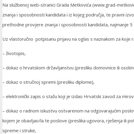
Na službenoj web-stranici Grada Metkovića (www.grad-metkovic.h
znanja i sposobnosti kandidata i iz kojeg područja, te pravni izv
prethodne provjere znanja i sposobnosti kandidata, najmanje 5 
Uz vlastoručno potpisanu prijavu na oglas s naznakom za koje r
– životopis,
– dokaz o hrvatskom državljanstvu (presliku domovnice ili osobne
– dokaz o stručnoj spremi (presliku diplome),
– elektronički zapis o stažu koji je izdao Hrvatski zavod za miro
– dokaz o radnom iskustvu ostvarenom na odgovarajućim poslovima
kojem je obavljao/la te poslove (preslika ugovora, rješenja il
spreme i struke,