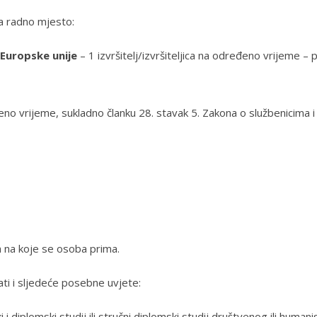
na radno mjesto:
 Europske unije
– 1 izvršitelj/izvršiteljica na određeno vrijeme 
 vrijeme, sukladno članku 28. stavak 5. Zakona o službenicima i 
 na koje se osoba prima.
ati i sljedeće posebne uvjete:
ski i diplomski studij ili stručni diplomski studij društvenog ili human