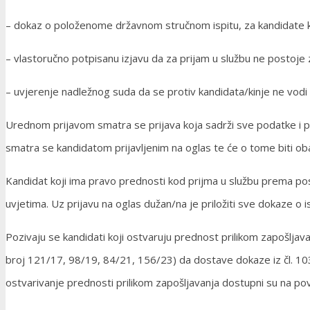
– dokaz o položenome državnom stručnom ispitu, za kandidate koj
– vlastoručno potpisanu izjavu da za prijam u službu ne postoje z
– uvjerenje nadležnog suda da se protiv kandidata/kinje ne vodi 
Urednom prijavom smatra se prijava koja sadrži sve podatke i pri
smatra se kandidatom prijavljenim na oglas te će o tome biti ob
Kandidat koji ima pravo prednosti kod prijma u službu prema po
uvjetima. Uz prijavu na oglas dužan/na je priložiti sve dokaze o
Pozivaju se kandidati koji ostvaruju prednost prilikom zapošljavan
broj 121/17, 98/19, 84/21, 156/23) da dostave dokaze iz čl. 10
ostvarivanje prednosti prilikom zapošljavanja dostupni su na pove