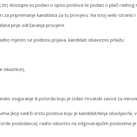
r) dostupni su podaci o opisu poslova te podaci o plaći radnog 
ori za pripremanje kandidata za tu provjeru. Na istoj web-stranici
dana prije održavanja provjere.
adno mjesto se podnosi prijava, kandidati obavezno prilažu:
 iskaznice),
vinsko osiguranje ili potvrdu koju je izdao Hrvatski zavod za mirov
 (koji sadrži vrstu poslova koju je kandidat/kinja obavljao/la, v
i potvrde poslodavca); radno iskustvo na odgovarajućim poslovima 