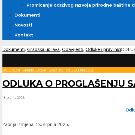
Promicanje održivog razvoja prirodne baštine 
Dokumenti
Novosti
Kontakt
Dokumenti
,
Gradska uprava
,
Obavijesti
,
Odluke i pravilnici
ODLUK
Dokumenti
•
Gradska uprava
•
Obavijesti
•
Odluke i pravilnici
ODLUKA O PROGLAŠENJU 
18. srpnja 2025.
Odl
Zadnja izmjena: 18. srpnja 2025.