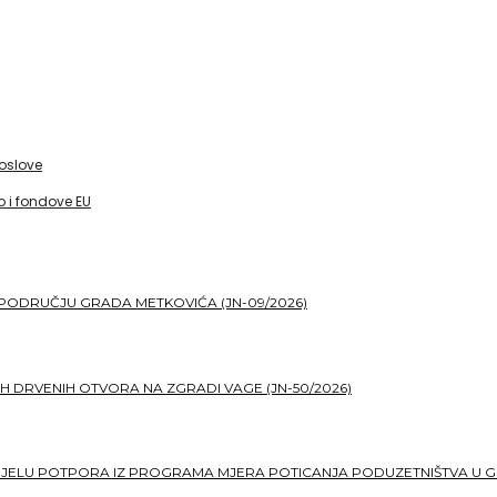
poslove
 i fondove EU
PODRUČJU GRADA METKOVIĆA (JN-09/2026)
H DRVENIH OTVORA NA ZGRADI VAGE (JN-50/2026)
DJELU POTPORA IZ PROGRAMA MJERA POTICANJA PODUZETNIŠTVA U G