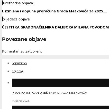
Prethodna objava:
I. izmjene i dopune proračuna Grada Metkovića za 2025....
Slijedeća objava:
ČESTITKA GRADONAČELNIKA DALIBORA MILANA POVODOM 
Povezane objave
Komentari su zatvoreni.
Popularno
Najnoviji
PROSTORNI PLAN UREĐENJA GRADA METKOVIĆA
14. lipnja 2022.