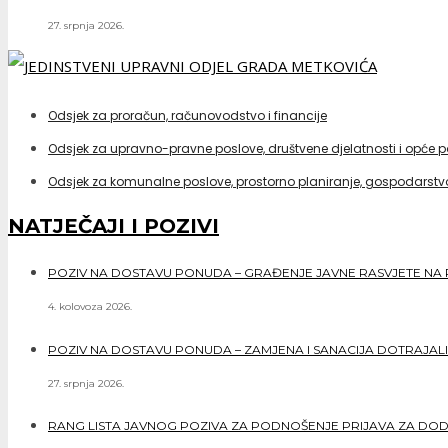
27. srpnja 2026.
Odsjek za proračun, računovodstvo i financije
Odsjek za upravno-pravne poslove, društvene djelatnosti i opće 
Odsjek za komunalne poslove, prostorno planiranje, gospodarstvo
NATJEČAJI I POZIVI
POZIV NA DOSTAVU PONUDA – GRAĐENJE JAVNE RASVJETE NA 
4. kolovoza 2026.
POZIV NA DOSTAVU PONUDA – ZAMJENA I SANACIJA DOTRAJALI
27. srpnja 2026.
RANG LISTA JAVNOG POZIVA ZA PODNOŠENJE PRIJAVA ZA DO