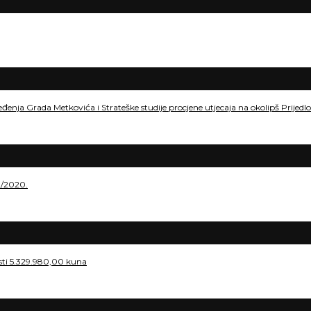
eđenja Grada Metkovića i Strateške studije procjene utjecaja na okolipš Prije
./2020.
osti 5.329.980,00 kuna