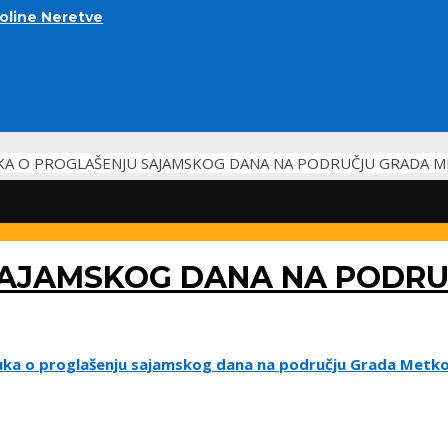
doline Neretve
A O PROGLAŠENJU SAJAMSKOG DANA NA PODRUČJU GRADA M
SAJAMSKOG DANA NA PODRU
uka o proglašenju sajamskog dana na području Grada Metko