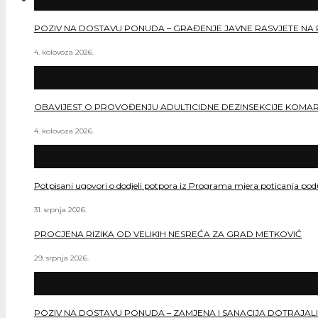
POZIV NA DOSTAVU PONUDA – GRAĐENJE JAVNE RASVJETE NA 
4. kolovoza 2026.
OBAVIJEST O PROVOĐENJU ADULTICIDNE DEZINSEKCIJE KOMA
4. kolovoza 2026.
Potpisani ugovori o dodjeli potpora iz Programa mjera poticanja po
31. srpnja 2026.
PROCJENA RIZIKA OD VELIKIH NESREĆA ZA GRAD METKOVIĆ
29. srpnja 2026.
POZIV NA DOSTAVU PONUDA – ZAMJENA I SANACIJA DOTRAJALI