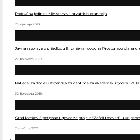
Područna jedinica Ministarstva hrvatskih branitelja
23. siječnja 2019.
Javna rasprava o prijedlogu II. Izmjena i dopuna Prostornog plana ur
27. kolovoza 2019.
Natječaj za dodjelu stipendija studentima za akademsku godinu 2019
30. listopada 2019.
Grad Metković potpisao ugovor za projekt “Zaželi i ostvari” u vrijedn
2. siječnja 2019.