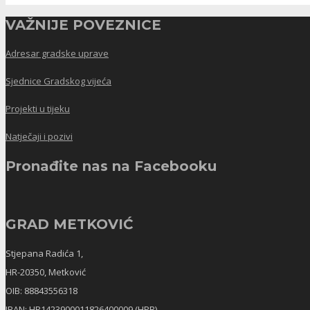
VAŽNIJE POVEZNICE
Adresar gradske uprave
Sjednice Gradskog vijeća
Projekti u tijeku
Natječaji i pozivi
Pronađite nas na Facebooku
GRAD METKOVIĆ
Stjepana Radića 1,
HR-20350, Metković
OIB: 88843556318
IBAN: HR1423900011826400009 (HPB)