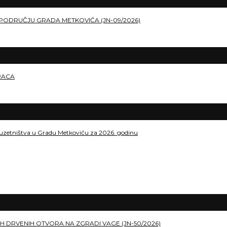
PODRUČJU GRADA METKOVIĆA (JN-09/2026)
RACA
duzetništva u Gradu Metkoviću za 2026. godinu
H DRVENIH OTVORA NA ZGRADI VAGE (JN-50/2026)