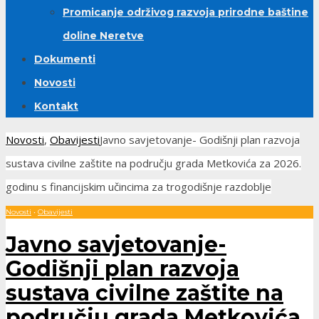
Promicanje održivog razvoja prirodne baštine
doline Neretve
Dokumenti
Novosti
Kontakt
Novosti
,
Obavijesti
Javno savjetovanje- Godišnji plan razvoja
sustava civilne zaštite na području grada Metkovića za 2026.
godinu s financijskim učincima za trogodišnje razdoblje
Novosti
•
Obavijesti
Javno savjetovanje-
Godišnji plan razvoja
sustava civilne zaštite na
području grada Metkovića