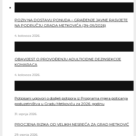
POZIV NA DOSTAVU PONUDA – GRAĐENJE JAVNE RASVJETE
NA PODRUČJU GRADA METKOVIĆA (JN-09/2026)
4. kolovoza 2026.
OBAVIJEST O PROVOĐENJU ADULTICIDNE DEZINSEKCIJE
KOMARACA
4. kolovoza 2026.
Potpisani ugovori o dodjeli potpora iz Programa mjera poticanja
poduzetništva u Gradu Metkoviću za 2026. godinu
31. srpnja 2026.
PROCJENA RIZIKA OD VELIKIH NESREĆA ZA GRAD METKOVIĆ
29. srpnja 2026.