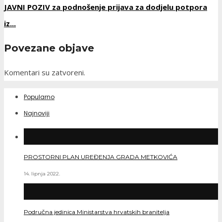
JAVNI POZIV za podnošenje prijava za dodjelu potpora
iz...
Povezane objave
Komentari su zatvoreni.
Popularno
Najnoviji
PROSTORNI PLAN UREĐENJA GRADA METKOVIĆA
14. lipnja 2022.
Područna jedinica Ministarstva hrvatskih branitelja