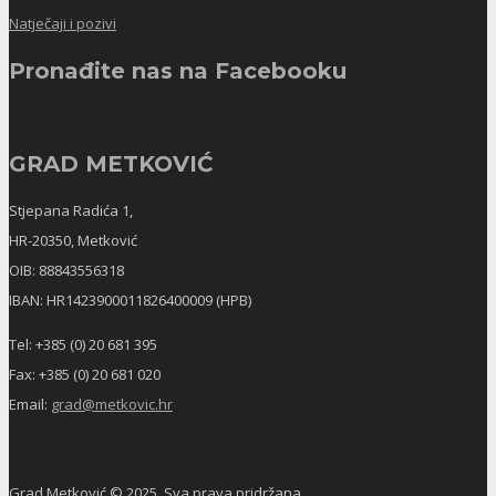
Natječaji i pozivi
Pronađite nas na Facebooku
GRAD METKOVIĆ
Stjepana Radića 1,
HR-20350, Metković
OIB: 88843556318
IBAN: HR1423900011826400009 (HPB)
Tel: +385 (0) 20 681 395
Fax: +385 (0) 20 681 020
Email:
grad@metkovic.hr
Grad Metković © 2025. Sva prava pridržana.