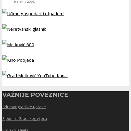
9. srpnja 2026.
VAŽNIJE POVEZNICE
Adresar gradske uprave
Sjednice Gradskog vijeća
Projekti u tijeku