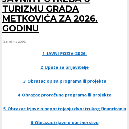
TURIZMU GRADA
METKOVIĆA ZA 2026.
GODINU
13. siječnja 2026.
1_JAVNI POZIV-2026.
2_Upute za prijavitelje
3_Obrazac opisa programa ili projekta
4_Obrazac proračuna programa ili projekta
5_Obrazac izjave o nepostojanju dvostrukog financiranja
6_Obrazac izjave o partnerstvu