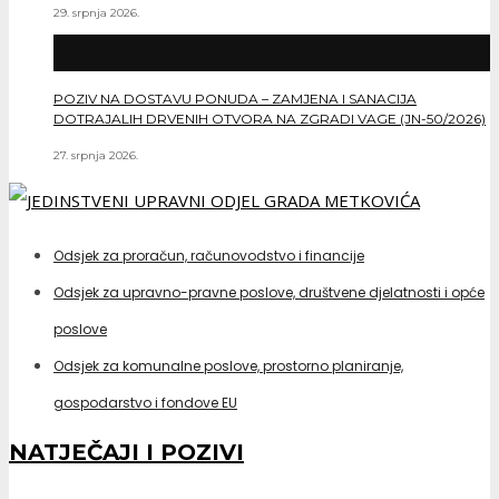
29. srpnja 2026.
POZIV NA DOSTAVU PONUDA – ZAMJENA I SANACIJA
DOTRAJALIH DRVENIH OTVORA NA ZGRADI VAGE (JN-50/2026)
27. srpnja 2026.
Odsjek za proračun, računovodstvo i financije
Odsjek za upravno-pravne poslove, društvene djelatnosti i opće
poslove
Odsjek za komunalne poslove, prostorno planiranje,
gospodarstvo i fondove EU
NATJEČAJI I POZIVI