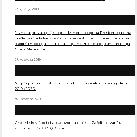
23. siječnja 2019.
Javna rasprava o prijedlogu II. Izmjena i dopuna Prostornog plana
uređenja Grada Metkovića i Strateške studije procjene utjecaja na
okolipš Prijedloga II. Izmjena i dopuna Prostornog plana uređenja
Grada Metkovića
27. kolovoza 2019.
Natječaj za dodjelu stipendija studentima za akademsku godinu
2019./2020.
30. listopada 2019.
Grad Metković potpisao ugovor za projekt “Zaželi i ostvari” u
vrijednosti 5.329.980,00 kuna