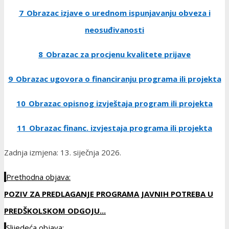
7_Obrazac izjave o urednom ispunjavanju obveza i
neosuđivanosti
8_Obrazac za procjenu kvalitete prijave
9_Obrazac ugovora o financiranju programa ili projekta
10_Obrazac opisnog izvještaja program ili projekta
11_Obrazac financ. izvjestaja programa ili projekta
Zadnja izmjena: 13. siječnja 2026.
Prethodna objava:
POZIV ZA PREDLAGANJE PROGRAMA JAVNIH POTREBA U
PREDŠKOLSKOM ODGOJU...
Slijedeća objava: