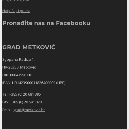
Natječaji i pozivi
Pronađite nas na Facebooku
GRAD METKOVIĆ
Stjepana Radića 1,
HR-20350, Metković
OIB: 88843556318
IBAN: HR1423900011826400009 (HPB)
Tel: +385 (0) 20 681 395
Fax: +385 (0) 20 681 020
Email:
grad@metkovic.hr