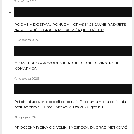
2. siječnja 2019.
POZIV NA DOSTAVU PONUDA – GRAĐENJE JAVNE RASVJETE
NA PODRUČJU GRADA METKOVIĆA (JN-09/2026)
4. kolovoza 2026.
OBAVIJEST O PROVOĐENJU ADULTICIDNE DEZINSEKCIJE
KOMARACA
4. kolovoza 2026.
Potpisani ugovori o dodjeli potpora iz Programa mjera poticanja
poduzetništva u Gradu Metkoviću za 2026. godinu
31. srpnja 2026.
PROCJENA RIZIKA OD VELIKIH NESREĆA ZA GRAD METKOVIĆ