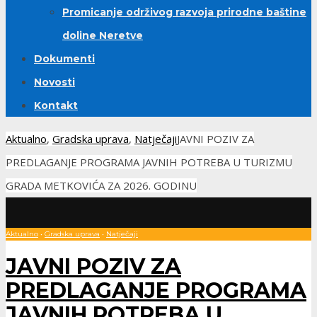
Promicanje održivog razvoja prirodne baštine
doline Neretve
Dokumenti
Novosti
Kontakt
Aktualno
,
Gradska uprava
,
Natječaji
JAVNI POZIV ZA
PREDLAGANJE PROGRAMA JAVNIH POTREBA U TURIZMU
GRADA METKOVIĆA ZA 2026. GODINU
Aktualno
•
Gradska uprava
•
Natječaji
JAVNI POZIV ZA
PREDLAGANJE PROGRAMA
JAVNIH POTREBA U