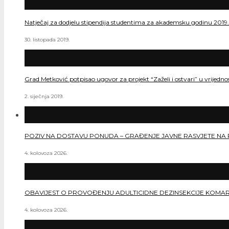
Natječaj za dodjelu stipendija studentima za akademsku godinu 2019
30. listopada 2019.
Grad Metković potpisao ugovor za projekt “Zaželi i ostvari” u vrijedn
2. siječnja 2019.
POZIV NA DOSTAVU PONUDA – GRAĐENJE JAVNE RASVJETE NA 
4. kolovoza 2026.
OBAVIJEST O PROVOĐENJU ADULTICIDNE DEZINSEKCIJE KOMA
4. kolovoza 2026.