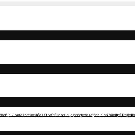
eđenja Grada Metkovića i Strateške studije procjene utjecaja na okolipš Prije