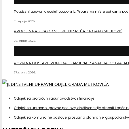
Potpisani ugovori o dodjeli potpora iz Programa mjera poticanja po
31. srpnja 2026.
PROCJENA RIZIKA OD VELIKIH NESREĆA ZA GRAD METKOVIĆ
29. srpnja 2026.
POZIV NA DOSTAVU PONUDA – ZAMJENA I SANACIJA DOTRAJALI
27. srpnja 2026.
Odsjek za proračun, računovodstvo i financije
Odsjek za upravno-pravne poslove, društvene djelatnosti i opće 
Odsjek za komunalne poslove, prostorno planiranje, gospodarstvo