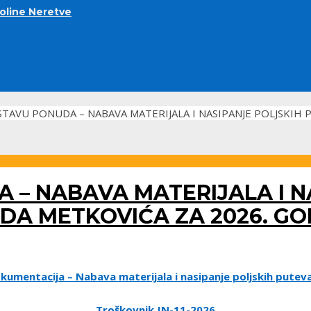
doline Neretve
STAVU PONUDA – NABAVA MATERIJALA I NASIPANJE POLJSKIH
 – NABAVA MATERIJALA I N
 METKOVIĆA ZA 2026. GODI
kumentacija – Nabava materijala i nasipanje poljskih putev
Troškovnik JN-11-2026