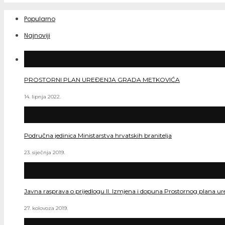
Popularno
Najnoviji
PROSTORNI PLAN UREĐENJA GRADA METKOVIĆA
14. lipnja 2022.
Područna jedinica Ministarstva hrvatskih branitelja
23. siječnja 2019.
Javna rasprava o prijedlogu II. Izmjena i dopuna Prostornog plana ur
27. kolovoza 2019.