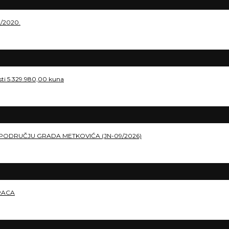
./2020.
osti 5.329.980,00 kuna
PODRUČJU GRADA METKOVIĆA (JN-09/2026)
RACA