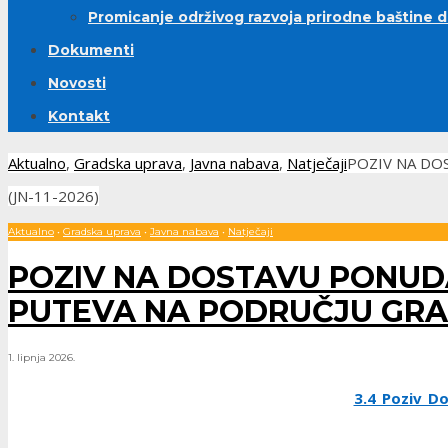
Promicanje održivog razvoja prirodne baštine 
Dokumenti
Novosti
Kontakt
Aktualno
,
Gradska uprava
,
Javna nabava
,
Natječaji
POZIV NA DO
(JN-11-2026)
Aktualno
•
Gradska uprava
•
Javna nabava
•
Natječaji
POZIV NA DOSTAVU PONUDA
PUTEVA NA PODRUČJU GRADA
1. lipnja 2026.
3.4_Poziv_Do