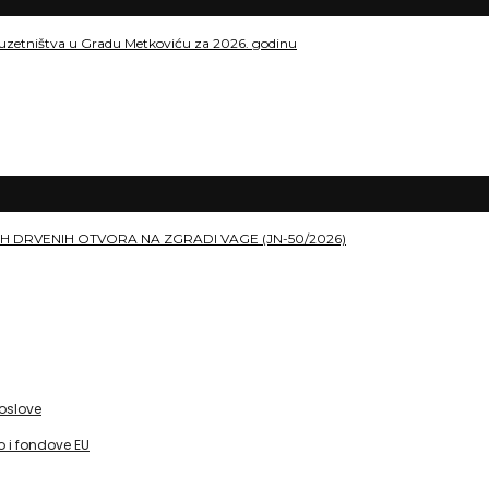
duzetništva u Gradu Metkoviću za 2026. godinu
H DRVENIH OTVORA NA ZGRADI VAGE (JN-50/2026)
poslove
 i fondove EU