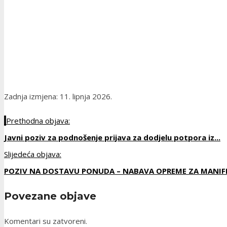
Zadnja izmjena: 11. lipnja 2026.
Prethodna objava:
Javni poziv za podnošenje prijava za dodjelu potpora iz...
Slijedeća objava:
POZIV NA DOSTAVU PONUDA – NABAVA OPREME ZA MANIFES
Povezane objave
Komentari su zatvoreni.