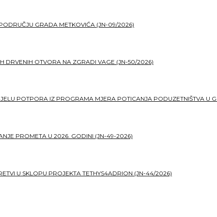
PODRUČJU GRADA METKOVIĆA (JN-09/2026)
H DRVENIH OTVORA NA ZGRADI VAGE (JN-50/2026)
DJELU POTPORA IZ PROGRAMA MJERA POTICANJA PODUZETNIŠTVA U G
JE PROMETA U 2026. GODINI (JN-49-2026)
TVI U SKLOPU PROJEKTA TETHYS4ADRION (JN-44/2026)