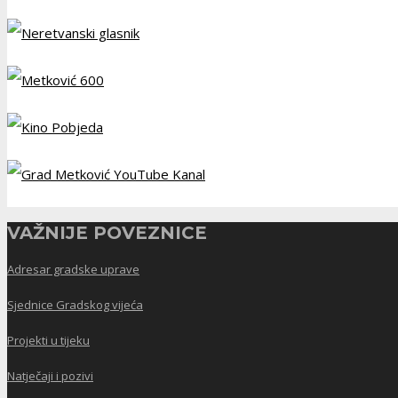
VAŽNIJE POVEZNICE
Adresar gradske uprave
Sjednice Gradskog vijeća
Projekti u tijeku
Natječaji i pozivi