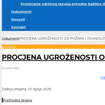
Promicanje održivog razvoja prirodne baštine 
Dokumenti
Novosti
Kontakt
Dokumenti
PROCJENA UGROŽENOSTI OD POŽARA I TEHNOLOŠ
Dokumenti
PROCJENA UGROŽENOSTI O
23. lipnja 2026.
PR
Zadnja izmjena: 23. lipnja 2026.
Prethodna objava: