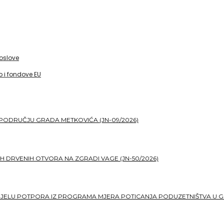
poslove
 i fondove EU
PODRUČJU GRADA METKOVIĆA (JN-09/2026)
H DRVENIH OTVORA NA ZGRADI VAGE (JN-50/2026)
DJELU POTPORA IZ PROGRAMA MJERA POTICANJA PODUZETNIŠTVA U G