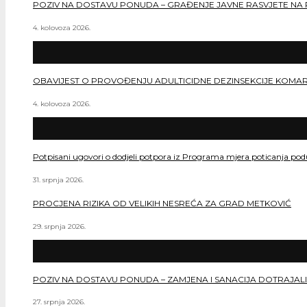
POZIV NA DOSTAVU PONUDA – GRAĐENJE JAVNE RASVJETE NA 
4. kolovoza 2026.
OBAVIJEST O PROVOĐENJU ADULTICIDNE DEZINSEKCIJE KOMA
4. kolovoza 2026.
Potpisani ugovori o dodjeli potpora iz Programa mjera poticanja po
31. srpnja 2026.
PROCJENA RIZIKA OD VELIKIH NESREĆA ZA GRAD METKOVIĆ
29. srpnja 2026.
POZIV NA DOSTAVU PONUDA – ZAMJENA I SANACIJA DOTRAJALI
27. srpnja 2026.