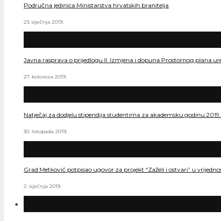
Područna jedinica Ministarstva hrvatskih branitelja
23. siječnja 2019.
Javna rasprava o prijedlogu II. Izmjena i dopuna Prostornog plana ur
27. kolovoza 2019.
Natječaj za dodjelu stipendija studentima za akademsku godinu 2019
30. listopada 2019.
Grad Metković potpisao ugovor za projekt “Zaželi i ostvari” u vrijedn
2. siječnja 2019.