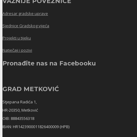
VAŽNIJE POVEZNICE
Adresar gradske uprave
Sjednice Gradskog vijeća
Projekti u tijeku
Natječaji i pozivi
Pronađite nas na Facebooku
GRAD METKOVIĆ
Stjepana Radića 1,
HR-20350, Metković
OIB: 88843556318
IBAN: HR1423900011826400009 (HPB)