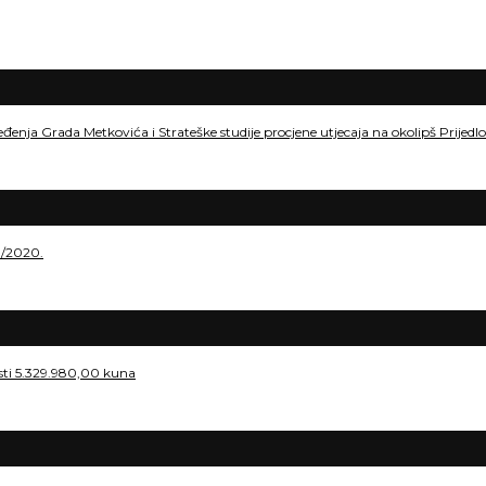
eđenja Grada Metkovića i Strateške studije procjene utjecaja na okolipš Prije
./2020.
osti 5.329.980,00 kuna