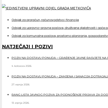
Odsjek za proračun, računovodstvo i financije
Odsjek za upravno-pravne poslove, društvene djelatnosti i opće 
Odsjek za komunalne poslove, prostorno planiranje, gospodarstvo
NATJEČAJI I POZIVI
POZIV NA DOSTAVU PONUDA – GRAĐENJE JAVNE RASVJETE NA 
4. kolovoza 2026.
POZIV NA DOSTAVU PONUDA – ZAMJENA I SANACIJA DOTRAJALI
27. srpnja 2026.
RANG LISTA JAVNOG POZIVA ZA PODNOŠENJE PRIJAVA ZA DO
13. srpnja 2026.