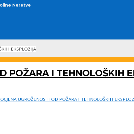
doline Neretve
KIH EKSPLOZIJA
D POŽARA I TEHNOLOŠKIH E
OCJENA UGROŽENOSTI OD POŽARA I TEHNOLOŠKIH EKSPLOZ