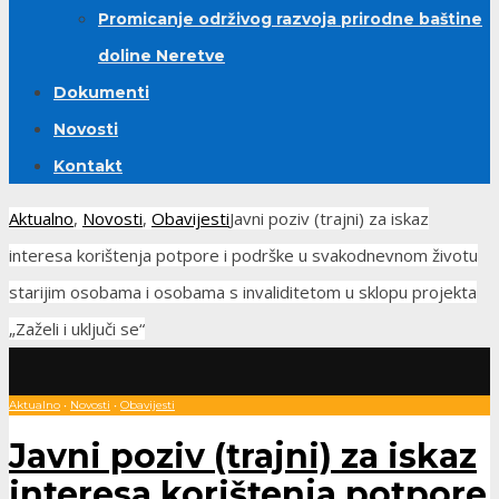
Promicanje održivog razvoja prirodne baštine
doline Neretve
Dokumenti
Novosti
Kontakt
Aktualno
,
Novosti
,
Obavijesti
Javni poziv (trajni) za iskaz
interesa korištenja potpore i podrške u svakodnevnom životu
starijim osobama i osobama s invaliditetom u sklopu projekta
„Zaželi i uključi se“
Aktualno
•
Novosti
•
Obavijesti
Javni poziv (trajni) za iskaz
interesa korištenja potpore