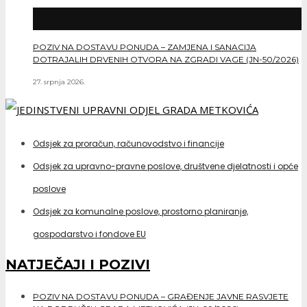
POZIV NA DOSTAVU PONUDA – ZAMJENA I SANACIJA
DOTRAJALIH DRVENIH OTVORA NA ZGRADI VAGE (JN-50/2026)
27. srpnja 2026.
Odsjek za proračun, računovodstvo i financije
Odsjek za upravno-pravne poslove, društvene djelatnosti i opće
poslove
Odsjek za komunalne poslove, prostorno planiranje,
gospodarstvo i fondove EU
NATJEČAJI I POZIVI
POZIV NA DOSTAVU PONUDA – GRAĐENJE JAVNE RASVJETE