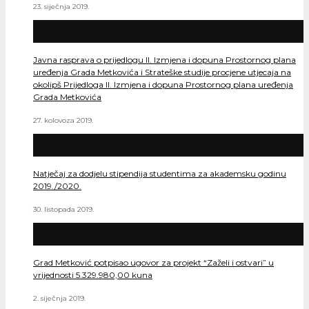
23. siječnja 2019.
Javna rasprava o prijedlogu II. Izmjena i dopuna Prostornog plana
uređenja Grada Metkovića i Strateške studije procjene utjecaja na
okolipš Prijedloga II. Izmjena i dopuna Prostornog plana uređenja
Grada Metkovića
27. kolovoza 2019.
Natječaj za dodjelu stipendija studentima za akademsku godinu
2019./2020.
30. listopada 2019.
Grad Metković potpisao ugovor za projekt “Zaželi i ostvari” u
vrijednosti 5.329.980,00 kuna
2. siječnja 2019.