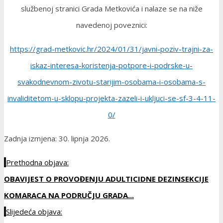
službenoj stranici Grada Metkovića i nalaze se na niže
navedenoj poveznici:
https://grad-metkovic.hr/2024/01/31/javni-poziv-trajni-za-
iskaz-interesa-koristenja-potpore-i-podrske-u-
svakodnevnom-zivotu-starijim-osobama-i-osobama-s-
invaliditetom-u-sklopu-projekta-zazeli-i-ukljuci-se-sf-3-4-11-
0/
Zadnja izmjena: 30. lipnja 2026.
Prethodna objava:
OBAVIJEST O PROVOĐENJU ADULTICIDNE DEZINSEKCIJE
KOMARACA NA PODRUČJU GRADA...
Slijedeća objava: