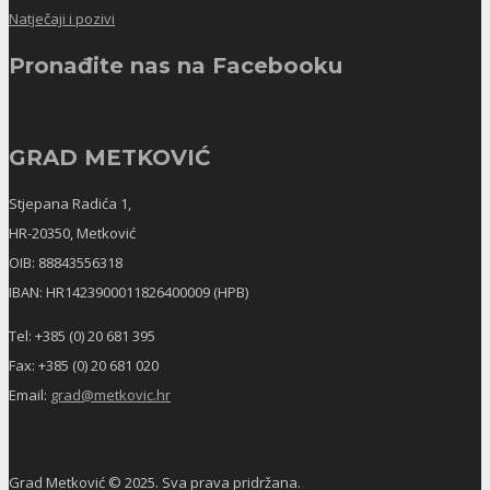
Natječaji i pozivi
Pronađite nas na Facebooku
GRAD METKOVIĆ
Stjepana Radića 1,
HR-20350, Metković
OIB: 88843556318
IBAN: HR1423900011826400009 (HPB)
Tel: +385 (0) 20 681 395
Fax: +385 (0) 20 681 020
Email:
grad@metkovic.hr
Grad Metković © 2025. Sva prava pridržana.