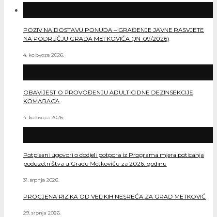
POZIV NA DOSTAVU PONUDA – GRAĐENJE JAVNE RASVJETE
NA PODRUČJU GRADA METKOVIĆA (JN-09/2026)
4. kolovoza 2026.
OBAVIJEST O PROVOĐENJU ADULTICIDNE DEZINSEKCIJE
KOMARACA
4. kolovoza 2026.
Potpisani ugovori o dodjeli potpora iz Programa mjera poticanja
poduzetništva u Gradu Metkoviću za 2026. godinu
31. srpnja 2026.
PROCJENA RIZIKA OD VELIKIH NESREĆA ZA GRAD METKOVIĆ
29. srpnja 2026.