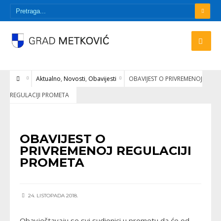
Aktualno
,
Novosti
,
Obavijesti
OBAVIJEST O PRIVREMENOJ
REGULACIJI PROMETA
AKTUALNO
•
NOVOSTI
•
OBAVIJESTI
OBAVIJEST O
PRIVREMENOJ REGULACIJI
PROMETA
24. LISTOPADA 2018.
Obavještavaju se svi sudionici u prometu da će od