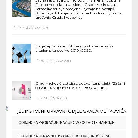
Javna rasprava o prijedlogu II. Izmjena i dopuna
Prostornog plana uređenja Grada Metkovića i
Strateške studije procjene utjecaja na okolipš
Prijedloga II. Izmjena i dopuna Prostornog plana
uređenja Grada Metkovića
27. KOLOVOZA 2019.
Natječaj za dodjelu stipendija studentima za
akademsku godinu 2019./2020.
30. LISTOPADA 2019.
Grad Metković potpisao ugovor za projekt “Zaželi i
ostvari” u vrijednosti 5.329.980,00 kuna
2. SIJEČNJA 2019.
ODSJEK ZA PRORAČUN, RAČUNOVODSTVO I FINANCIJE
ODSJEK ZA UPRAVNO-PRAVNE POSLOVE, DRUŠTVENE