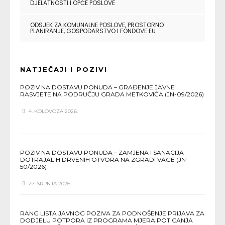
DJELATNOSTI I OPĆE POSLOVE
ODSJEK ZA KOMUNALNE POSLOVE, PROSTORNO
PLANIRANJE, GOSPODARSTVO I FONDOVE EU
NATJEČAJI I POZIVI
POZIV NA DOSTAVU PONUDA – GRAĐENJE JAVNE
RASVJETE NA PODRUČJU GRADA METKOVIĆA (JN-09/2026)
4. KOLOVOZA 2026.
POZIV NA DOSTAVU PONUDA – ZAMJENA I SANACIJA
DOTRAJALIH DRVENIH OTVORA NA ZGRADI VAGE (JN-
50/2026)
27. SRPNJA 2026.
RANG LISTA JAVNOG POZIVA ZA PODNOŠENJE PRIJAVA ZA
DODJELU POTPORA IZ PROGRAMA MJERA POTICANJA