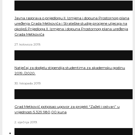
Javna rasprava o prijedlogu II. Izmjena i dopuna Prostornog plana
uređenja Grada Metkovića i Strateške studije procjene utjecaja na
okolipš Prijedloga II. Izmjena i dopuna Prostornog plana uređenja
Grada Metkovića
27. kolovoza 2019.
Natječaj za dodjelu stipendija studentima za akademsku godinu
2019./2020.
30. listopada 2019.
Grad Metković potpisao ugovor za projekt “Zaželi i ostvari” u
vrijednosti 5.329.980,00 kuna
2. siječnja 2019.