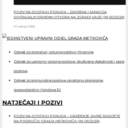
POZIV NA DOSTAVU PONUDA – ZAMJENA I SANACIJA
DOTRAJALIH DRVENIH OTVORA NA ZGRADI VAGE (JN-50/2026)
27. srpnja 2026.
Odsjek za proračun, računovodstvo i financije
Odsjek za upravno-pravne poslove, društvene djelatnosti i opće
poslove
Odsjek za komunalne poslove, prostorno planiranje,
gospodarstvo i fondove EU
NATJEČAJI I POZIVI
POZIV NA DOSTAVU PONUDA – GRAĐENJE JAVNE RASVJETE
NA PODRUČJU GRADA METKOVIĆA (JN-09/2026)