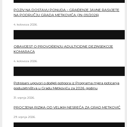
POZIV NA DOSTAVU PONUDA – GRAĐENJE JAVNE RASVJETE
NA PODRUČJU GRADA METKOVIĆA (JN-09/2026)
4. kolovoza 2026.
OBAVIJEST O PROVOĐENJU ADULTICIDNE DEZINSEKCIJE
KOMARACA
4. kolovoza 2026.
Potpisani ugovori o dodjeli potpora iz Programa mjera poticanja
poduzetništva u Gradu Metkoviću za 2026. godinu
31. srpnja 2026.
PROCJENA RIZIKA OD VELIKIH NESREĆA ZA GRAD METKOVIĆ
29. srpnja 2026.