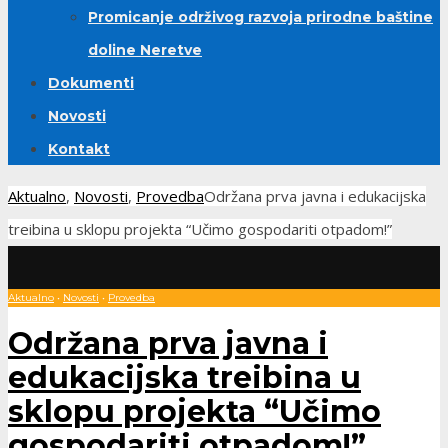
Promicanje održivog razvoja prirodne baštine
doline Neretve
Dokumenti
Novosti
Kontakt
Aktualno
,
Novosti
,
Provedba
Održana prva javna i edukacijska
treibina u sklopu projekta “Učimo gospodariti otpadom!”
Aktualno
•
Novosti
•
Provedba
Održana prva javna i
edukacijska treibina u
sklopu projekta “Učimo
gospodariti otpadom!”