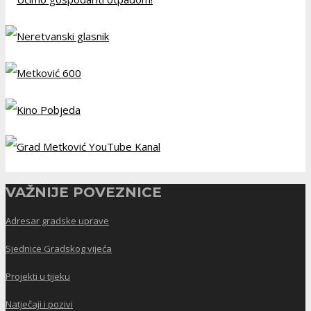
VAŽNIJE POVEZNICE
Adresar gradske uprave
Sjednice Gradskog vijeća
Projekti u tijeku
Natječaji i pozivi