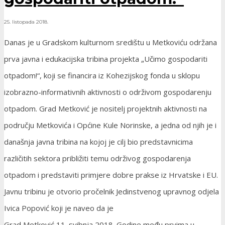
25. listopada 2018.
Danas je u Gradskom kulturnom središtu u Metkoviću održana
prva javna i edukacijska tribina projekta „Učimo gospodariti
otpadom!“, koji se financira iz Kohezijskog fonda u sklopu
izobrazno-informativnih aktivnosti o održivom gospodarenju
otpadom. Grad Metković je nositelj projektnih aktivnosti na
području Metkovića i Općine Kule Norinske, a jedna od njih je i
današnja javna tribina na kojoj je cilj bio predstavnicima
različitih sektora približiti temu održivog gospodarenja
otpadom i predstaviti primjere dobre prakse iz Hrvatske i EU.
Javnu tribinu je otvorio pročelnik Jedinstvenog upravnog odjela
Ivica Popović koji je naveo da je
Grad Metković 11. svibnja 2018. Godine među prvima u