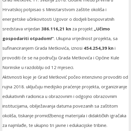
Hrvatskoj potpisao s Ministarstvom zaštite okoliša i
energetske učinkovitosti Ugovor o dodjeli bespovratnih
sredstava vrijedan
386.116,21 kn
za projekt
„Učimo
gospodariti otpadom!“
. Ukupna vrijednost projekta, sa
sufinanciranjem Grada Metkovića, iznosi
454.254,39 kn
i
provoditi će se na području Grada Metkovića i Općine Kule
Norinske u razdoblju od 12 mjeseci.
Aktivnosti koje je Grad Metković počeo intenzivno provoditi od
rujna 2018. uključuju medijsko praćenje projekta, organiziranje
edukativnih radionica u obrazovnim i odgojno obrazovnim
institucijama, obilježavanja datuma povezanih sa zaštitom
okoliša, tiskanje promidžbenog materijala i didaktičkih igračaka
za najmlađe, te ukupno tri javne i edukacijske tribine.