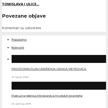
TOMISLAVA I ULICE...
Povezane objave
Komentari su zatvoreni.
Popularno
Najnoviji
PROSTORNI PLAN UREĐENJA GRADA METKOVIĆA
14. lipnja 2022.
Područna jedinica Ministarstva hrvatskih branitelja
23. siječnja 2019.