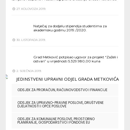
27. KOLOVOZA 2019.
Natječaj za dodjelu stipendija studentima za
akademsku godinu 2019./2020.
30. LISTOPADA 2019.
Grad Metković potpisao ugovor za projekt “Zaželi i
ostvari” u vrijednosti 5.329.980,00 kuna
2. SIJEČNJA 2019.
ODSJEK ZA PRORAČUN, RAČUNOVODSTVO I FINANCIJE
ODSJEK ZA UPRAVNO-PRAVNE POSLOVE, DRUŠTVENE
DJELATNOSTI I OPĆE POSLOVE
ODSJEK ZA KOMUNALNE POSLOVE, PROSTORNO
PLANIRANJE, GOSPODARSTVO I FONDOVE EU