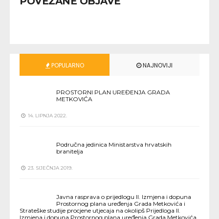
POVEZANE OBJAVE
POPULARNO
NAJNOVIJI
PROSTORNI PLAN UREĐENJA GRADA
METKOVIĆA
14. LIPNJA 2022.
Područna jedinica Ministarstva hrvatskih
branitelja
23. SIJEČNJA 2019.
Javna rasprava o prijedlogu II. Izmjena i dopuna
Prostornog plana uređenja Grada Metkovića i
Strateške studije procjene utjecaja na okolipš Prijedloga II.
Izmjena i dopuna Prostornog plana uređenja Grada Metkovića