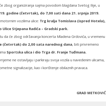
će zbog organiziranja sajma povodom blagdana Svetog Ilije, u
19. godine (četvrtak), do 7,00 sati dana 21. srpnja 2019.
motornim vozilima ulice:
Trg kralja Tomislava (ispred Hotela),
io Ulice Stjepana Radića – Gradski park.
etu da će zbog održavanja koncerta Mladena Grdovića, u vremenu
ne (četvrtak) do 2,00 sata narednog dana
, biti privremeno
lima
Sportska ulica i dio Trga dr. Franje Tuđmana.
rijeme ne ostavljaju i parkiraju svoja vozila u navedenim ulicama,
ometne signalizacije, kao i korištenje obilaznih pravaca.
GRAD METKOVIĆ