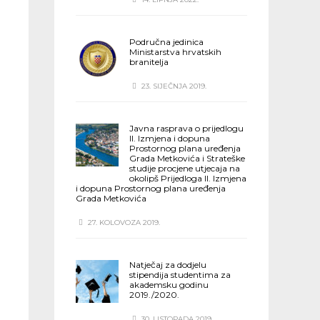
Područna jedinica
Ministarstva hrvatskih
branitelja
23. SIJEČNJA 2019.
Javna rasprava o prijedlogu
II. Izmjena i dopuna
Prostornog plana uređenja
Grada Metkovića i Strateške
studije procjene utjecaja na
okolipš Prijedloga II. Izmjena
i dopuna Prostornog plana uređenja
Grada Metkovića
27. KOLOVOZA 2019.
Natječaj za dodjelu
stipendija studentima za
akademsku godinu
2019./2020.
30. LISTOPADA 2019.