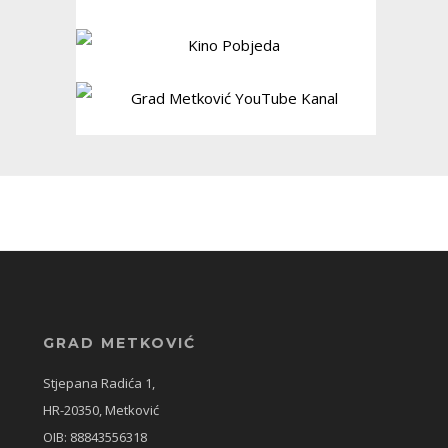
GRAD METKOVIĆ
Stjepana Radića 1,
HR-20350, Metković
OIB: 88843556318