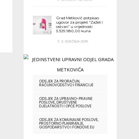
Grad Metković potpisao
ugovor za projekt “Zaželi i
ostvari” u vrijednosti
5.329.980,00 kuna
2. SIJEČNJA 2019.
ODSJEK ZA PRORAČUN,
RAČUNOVODSTVO I FINANCIJE
ODSJEK ZA UPRAVNO-PRAVNE
POSLOVE, DRUŠTVENE
DJELATNOSTI I OPĆE POSLOVE
ODSJEK ZA KOMUNALNE POSLOVE,
PROSTORNO PLANIRANJE,
GOSPODARSTVO I FONDOVE EU