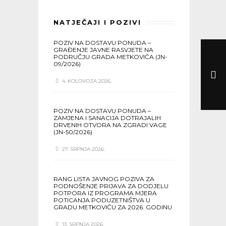
NATJEČAJI I POZIVI
POZIV NA DOSTAVU PONUDA –
GRAĐENJE JAVNE RASVJETE NA
PODRUČJU GRADA METKOVIĆA (JN-
09/2026)
4. KOLOVOZA 2026.
POZIV NA DOSTAVU PONUDA –
ZAMJENA I SANACIJA DOTRAJALIH
DRVENIH OTVORA NA ZGRADI VAGE
(JN-50/2026)
27. SRPNJA 2026.
RANG LISTA JAVNOG POZIVA ZA
PODNOŠENJE PRIJAVA ZA DODJELU
POTPORA IZ PROGRAMA MJERA
POTICANJA PODUZETNIŠTVA U
GRADU METKOVIĆU ZA 2026. GODINU
13. SRPNJA 2026.